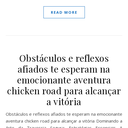
READ MORE
Obstáculos e reflexos
afiados te esperam na
emocionante aventura
chicken road para alcançar
a vitória
Obstáculos e reflexos afiados te esperam na emocionante
aventura chicken road para alcançar a vitória Dominando a
Arte da Travessia Segura: Estratégias Essenciais A