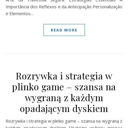
Importância dos Reflexos e da Antecipação Personalização
e Elementos…
READ MORE
Rozrywka i strategia w
plinko game – szansa na
wygraną z każdym
opadającym dyskiem
Rozrywka i strategia w plinko game – szansa na wygraną z
każdym opadającym dyskiem Strategie wyboru miejsca