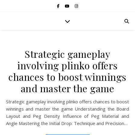
Strategic gameplay
involving plinko offers
chances to boost winnings
and master the game
Strategic gameplay involving plinko offers chances to boost
winnings and master the game Understanding the Board
Layout and Peg Density Influence of Peg Material and
Angle Mastering the Initial Drop: Technique and Precision…