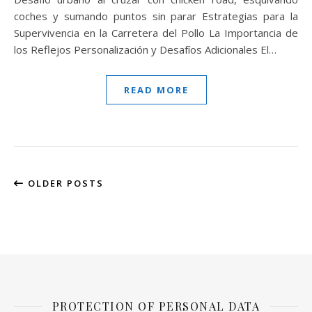
coches y sumando puntos sin parar Estrategias para la
Supervivencia en la Carretera del Pollo La Importancia de
los Reflejos Personalización y Desafíos Adicionales El…
READ MORE
OLDER POSTS
PROTECTION OF PERSONAL DATA