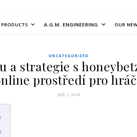
A.G.M. ENGINEERING
PRODUCTS
OUR NE
UNCATEGORIZED
u a strategie s honeybe
nline prostředí pro hrá
July 7, 2026
v
í