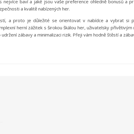
vás nejvíce baví a jaké jsou vaše preference ohledně bonusů a p
pečnosti a kvalitě nabízených her.
tí, a proto je důležité se orientovat v nabídce a vybrat si
plexní herní zážitek s širokou škálou her, uživatelsky přívětivý
držení zábavy a minimalizaci rizik. Přeji vám hodně štěstí a zábav