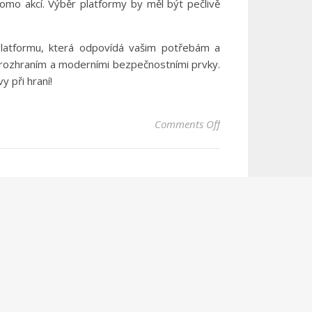
romo akcí. Výběr platformy by měl být pečlivě
 platformu, která odpovídá vašim potřebám a
m rozhraním a moderními bezpečnostními prvky.
y při hraní!
on Šance na výhru a
Comments Off