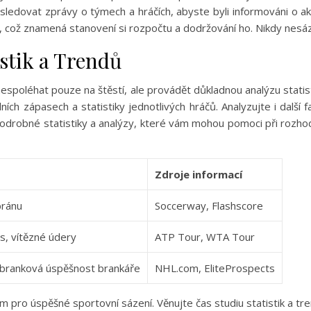
é sledovat zprávy o týmech a hráčích, abyste byli informováni o a
lu, což znamená stanovení si rozpočtu a dodržování ho. Nikdy nesáz
istik a Trendů
nespoléhat pouze na štěstí, ale provádět důkladnou analýzu statist
ch zápasech a statistiky jednotlivých hráčů. Analyzujte i další fa
podrobné statistiky a analýzy, které vám mohou pomoci při rozhod
Zdroje informací
bránu
Soccerway, Flashscore
s, vítězné údery
ATP Tour, WTA Tour
, branková úspěšnost brankáře
NHL.com, EliteProspects
 pro úspěšné sportovní sázení. Věnujte čas studiu statistik a tre