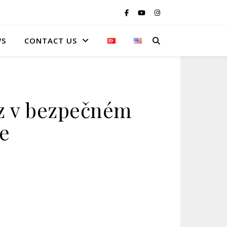
WS
CONTACT US
tz v bezpečném
če