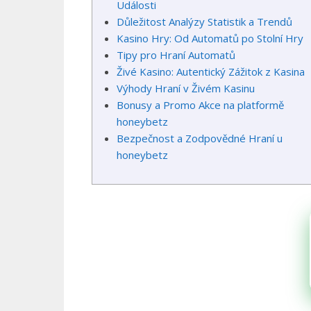
Události
Důležitost Analýzy Statistik a Trendů
Kasino Hry: Od Automatů po Stolní Hry
Tipy pro Hraní Automatů
Živé Kasino: Autentický Zážitok z Kasina
Výhody Hraní v Živém Kasinu
Bonusy a Promo Akce na platformě
honeybetz
Bezpečnost a Zodpovědné Hraní u
honeybetz