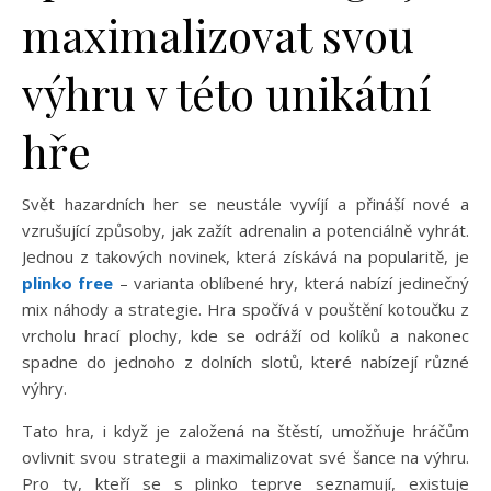
maximalizovat svou
výhru v této unikátní
hře
Svět hazardních her se neustále vyvíjí a přináší nové a
vzrušující způsoby, jak zažít adrenalin a potenciálně vyhrát.
Jednou z takových novinek, která získává na popularitě, je
plinko free
– varianta oblíbené hry, která nabízí jedinečný
mix náhody a strategie. Hra spočívá v pouštění kotoučku z
vrcholu hrací plochy, kde se odráží od kolíků a nakonec
spadne do jednoho z dolních slotů, které nabízejí různé
výhry.
Tato hra, i když je založená na štěstí, umožňuje hráčům
ovlivnit svou strategii a maximalizovat své šance na výhru.
Pro ty, kteří se s plinko teprve seznamují, existuje