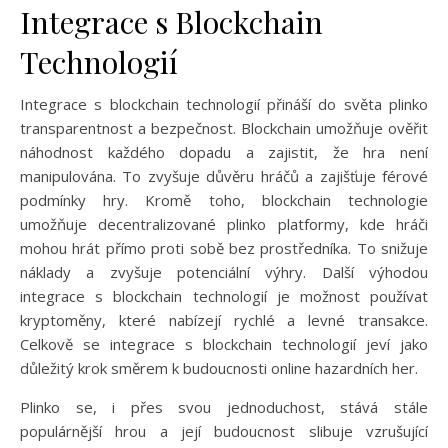
Integrace s Blockchain
Technologií
Integrace s blockchain technologií přináší do světa plinko
transparentnost a bezpečnost. Blockchain umožňuje ověřit
náhodnost každého dopadu a zajistit, že hra není
manipulována. To zvyšuje důvěru hráčů a zajišťuje férové
podmínky hry. Kromě toho, blockchain technologie
umožňuje decentralizované plinko platformy, kde hráči
mohou hrát přímo proti sobě bez prostředníka. To snižuje
náklady a zvyšuje potenciální výhry. Další výhodou
integrace s blockchain technologií je možnost používat
kryptoměny, které nabízejí rychlé a levné transakce.
Celkově se integrace s blockchain technologií jeví jako
důležitý krok směrem k budoucnosti online hazardních her.
Plinko se, i přes svou jednoduchost, stává stále
populárnější hrou a její budoucnost slibuje vzrušující