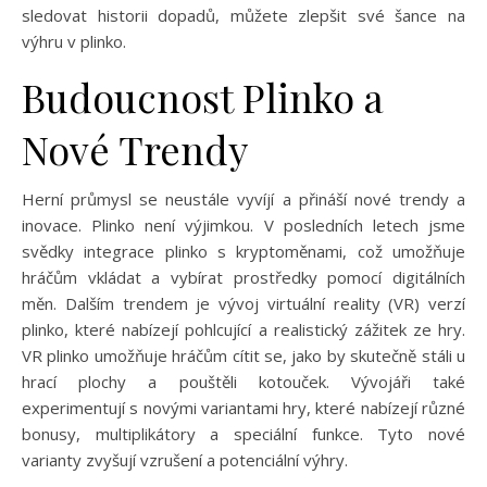
sledovat historii dopadů, můžete zlepšit své šance na
výhru v plinko.
Budoucnost Plinko a
Nové Trendy
Herní průmysl se neustále vyvíjí a přináší nové trendy a
inovace. Plinko není výjimkou. V posledních letech jsme
svědky integrace plinko s kryptoměnami, což umožňuje
hráčům vkládat a vybírat prostředky pomocí digitálních
měn. Dalším trendem je vývoj virtuální reality (VR) verzí
plinko, které nabízejí pohlcující a realistický zážitek ze hry.
VR plinko umožňuje hráčům cítit se, jako by skutečně stáli u
hrací plochy a pouštěli kotouček. Vývojáři také
experimentují s novými variantami hry, které nabízejí různé
bonusy, multiplikátory a speciální funkce. Tyto nové
varianty zvyšují vzrušení a potenciální výhry.