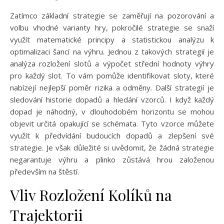
Zatímco základní strategie se zaměřují na pozorování a
volbu vhodné varianty hry, pokročilé strategie se snaží
využít matematické principy a statistickou analýzu k
optimalizaci šancí na výhru. Jednou z takových strategií je
analýza rozložení slotů a výpočet střední hodnoty výhry
pro každý slot. To vám pomůže identifikovat sloty, které
nabízejí nejlepší poměr rizika a odměny. Další strategií je
sledování historie dopadů a hledání vzorců. I když každý
dopad je náhodný, v dlouhodobém horizontu se mohou
objevit určitá opakující se schémata. Tyto vzorce můžete
využít k předvídání budoucích dopadů a zlepšení své
strategie. Je však důležité si uvědomit, že žádná strategie
negarantuje výhru a plinko zůstává hrou založenou
především na štěstí.
Vliv Rozložení Kolíků na
Trajektorii