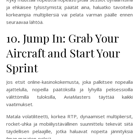
ja ehkäisee tylsistymistä; päätät aina, haluatko tavoitella
korkeampia multipliersiä vai pelata varman päälle ennen
seuraavaa lähtöä.
10. Jump In: Grab Your
Aircraft and Start Your
Sprint
Jos etsit online-kasinokokemusta, joka palkitsee nopealla
ajattelulla, nopeilla päätöksillä ja lyhyillä pelisessioilla
välittömillä tuloksilla, AviaMasters täyttää kaikki
vaatimukset.
Matala volatiliteetti, korkea RTP, dynaamiset multipliersit,
rocket-uhka ja mobiiliystävällinen suunnittelu tekevät siitä
täydellisen pelaajille, jotka haluavat nopeita jännityksiä
ilman maraton-pelejä.