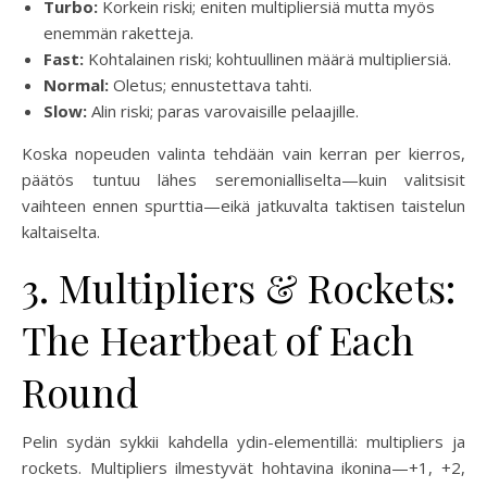
Turbo:
Korkein riski; eniten multipliersiä mutta myös
enemmän raketteja.
Fast:
Kohtalainen riski; kohtuullinen määrä multipliersiä.
Normal:
Oletus; ennustettava tahti.
Slow:
Alin riski; paras varovaisille pelaajille.
Koska nopeuden valinta tehdään vain kerran per kierros,
päätös tuntuu lähes seremonialliselta—kuin valitsisit
vaihteen ennen spurttia—eikä jatkuvalta taktisen taistelun
kaltaiselta.
3. Multipliers & Rockets:
The Heartbeat of Each
Round
Pelin sydän sykkii kahdella ydin-elementillä: multipliers ja
rockets. Multipliers ilmestyvät hohtavina ikonina—+1, +2,