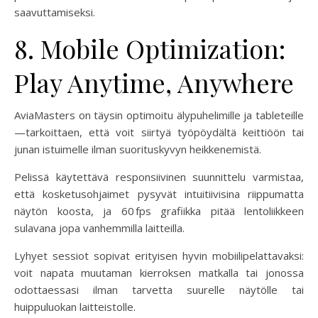
saavuttamiseksi.
8. Mobile Optimization:
Play Anytime, Anywhere
AviaMasters on täysin optimoitu älypuhelimille ja tableteille
—tarkoittaen, että voit siirtyä työpöydältä keittiöön tai
junan istuimelle ilman suorituskyvyn heikkenemistä.
Pelissä käytettävä responsiivinen suunnittelu varmistaa,
että kosketusohjaimet pysyvät intuitiivisina riippumatta
näytön koosta, ja 60 fps grafiikka pitää lentoliikkeen
sulavana jopa vanhemmilla laitteilla.
Lyhyet sessiot sopivat erityisen hyvin mobiilipelattavaksi:
voit napata muutaman kierroksen matkalla tai jonossa
odottaessasi ilman tarvetta suurelle näytölle tai
huippuluokan laitteistolle.