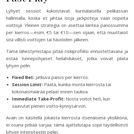
Lyhyet sessiot kukoistavat kurinalaisella pelikassan
hallinnalla, koska et jahtaa isoja jackpoteja vaan nopeita
voittoja. Yleinen strategia on asettaa kiinteä panossumma
per kierros—esim. €5 tai €10—sen sijaan, että muuttaisit
sitä villisti voittojen tai häviöiden jälkeen.
Tämä lähestymistapa pitää riskiprofiilisi ennustettavana ja
estää tunnepohjaiset heilahdukset, jotka voivat pilata
lyhyen pelin.
Fixed Bet:
Jatkuva panos per kierros.
Session Limit:
Päätä, kuinka monta kierrosta tai
kokonaismäärää pelaat ennen taukoa.
Immediate Take‑Profit:
Nosta voitot heti, kun
saavutat pienen voitto‑kynnysarvon.
Avain on käsitellä jokaista kierrosta itsenäisenä yksikkönä,
ei osana pitkää sarjaa; tämä ajattelutapa sopii täydellisesti
lyhyen intensiteetin peliin.