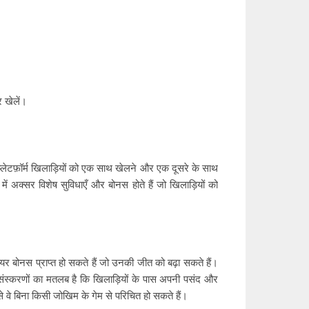
 खेलें।
प्लेटफ़ॉर्म खिलाड़ियों को एक साथ खेलने और एक दूसरे के साथ
 अक्सर विशेष सुविधाएँ और बोनस होते हैं जो खिलाड़ियों को
लायर बोनस प्राप्त हो सकते हैं जो उनकी जीत को बढ़ा सकते हैं।
न संस्करणों का मतलब है कि खिलाड़ियों के पास अपनी पसंद और
से वे बिना किसी जोखिम के गेम से परिचित हो सकते हैं।