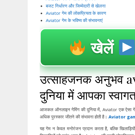
बजट निर्धारण और जिम्मेदारी से खेलना
Aviator गेम की लोकप्रियता के कारण
Aviator गेम के भविष्य की संभावनाएं
खेलें
उत्साहजनक अनुभव a
दुनिया में आपका स्वागत
आजकल ऑनलाइन गेमिंग की दुनिया में, Aviator एक ऐसा गेम
अधिक पुरस्कार जीतने की संभावना होती है।
Aviator ga
यह गेम न केवल मनोरंजन प्रदान करता है, बल्कि खिलाड़ियो