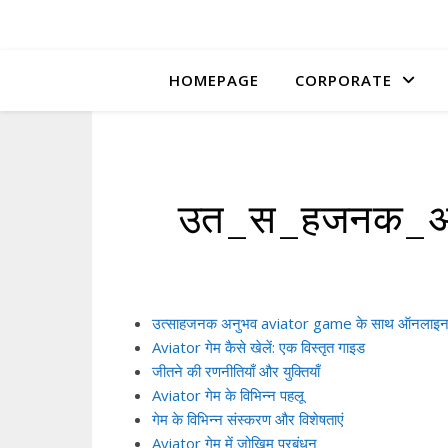
HOMEPAGE
CORPORATE
उत_स_हजनक_अ
उत्साहजनक अनुभव aviator game के साथ ऑनलाइन मनो
Aviator गेम कैसे खेलें: एक विस्तृत गाइड
जीतने की रणनीतियाँ और युक्तियाँ
Aviator गेम के विभिन्न पहलू
गेम के विभिन्न संस्करण और विशेषताएं
Aviator गेम में जोखिम प्रबंधन