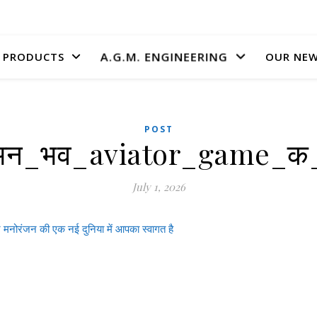
A.G.M. ENGINEERING
PRODUCTS
OUR NE
POST
न_भव_aviator_game_
July 1, 2026
रंजन की एक नई दुनिया में आपका स्वागत है