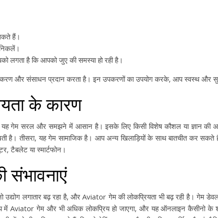
कते हैं।
निकलें।
 आपको लगता है कि आपको जुए की समस्या हो रही है।
पकरण और संसाधन प्रदान करता है। इन उपकरणों का उपयोग करके, आप स्वस्थ और सुरक्ष
ियता के कारण
, यह गेम सरल और समझने में आसान है। इसके लिए किसी विशेष कौशल या ज्ञान की आव
ी है। तीसरा, यह गेम सामाजिक है। आप अन्य खिलाड़ियों के साथ बातचीत कर सकते 
टर, टैबलेट या स्मार्टफोन।
ी संभावनाएं
द्योग लगातार बढ़ रहा है, और Aviator गेम की लोकप्रियता भी बढ़ रही है। गेम डेवलपर
य में Aviator गेम और भी अधिक लोकप्रिय हो जाएगा, और यह ऑनलाइन कैसीनो के शौकी