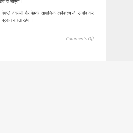
टिव हो जाएगा।
 गेमप्ले विकल्पों और बेहतर सामाजिक एकीकरण की उम्मीद कर
व प्रदान करता रहेगा।
on उत_स_हजनक_अन_
Comments Off