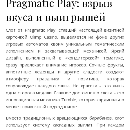
Pragmatic Play: взрыв
вкуса и выигрышей
Слот от Pragmatic Play, ставший настоящей визитной
карточкой Olimp Casino, выделяется на фоне других
игровых автоматов своим уникальным тематическим
исполнением и захватывающей механикой. Яркий
дизайн, выполненный в «кондитерской» тематике,
сразу привлекает внимание игроков. Сочные фрукты,
аппетитные леденцы и другие сладости создают
атмосферу праздника и позитива, которая
сопровождает каждого спина. Но красота – это лишь
одна сторона медали. Главное достоинство слота – его
инновационная механика Tumble, которая кардинально
меняет привычный подход к игре.
Вместо традиционных вращающихся барабанов, слот
использует систему каскадных выплат. При каждом