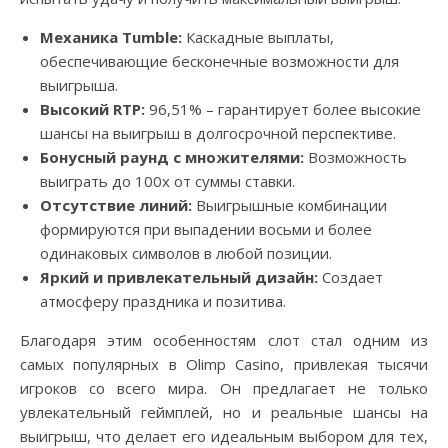
Механика Tumble:
Каскадные выплаты,
обеспечивающие бесконечные возможности для
выигрыша.
Высокий RTP:
96,51% – гарантирует более высокие
шансы на выигрыш в долгосрочной перспективе.
Бонусный раунд с множителями:
Возможность
выиграть до 100x от суммы ставки.
Отсутствие линий:
Выигрышные комбинации
формируются при выпадении восьми и более
одинаковых символов в любой позиции.
Яркий и привлекательный дизайн:
Создает
атмосферу праздника и позитива.
Благодаря этим особенностям слот стал одним из
самых популярных в Olimp Casino, привлекая тысячи
игроков со всего мира. Он предлагает не только
увлекательный геймплей, но и реальные шансы на
выигрыш, что делает его идеальным выбором для тех,