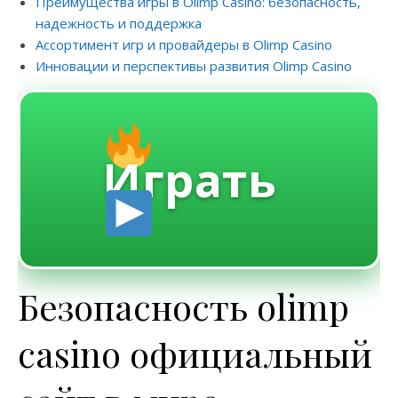
Преимущества игры в Olimp Casino: безопасность,
надежность и поддержка
Ассортимент игр и провайдеры в Olimp Casino
Инновации и перспективы развития Olimp Casino
Играть
Безопасность olimp
casino официальный