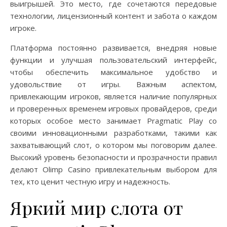
выигрышей. Это место, где сочетаются передовые
технологии, лицензионный контент и забота о каждом
игроке.
Платформа постоянно развивается, внедряя новые
функции и улучшая пользовательский интерфейс,
чтобы обеспечить максимальное удобство и
удовольствие от игры. Важным аспектом,
привлекающим игроков, является наличие популярных
и проверенных временем игровых провайдеров, среди
которых особое место занимает Pragmatic Play со
своими инновационными разработками, такими как
захватывающий слот, о котором мы поговорим далее.
Высокий уровень безопасности и прозрачности правил
делают Olimp Casino привлекательным выбором для
тех, кто ценит честную игру и надежность.
Яркий мир слота от