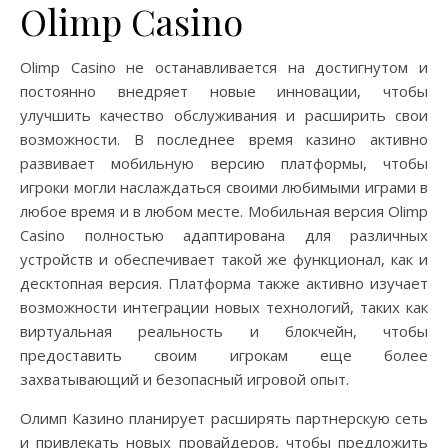
Olimp Casino
Olimp Casino не останавливается на достигнутом и
постоянно внедряет новые инновации, чтобы
улучшить качество обслуживания и расширить свои
возможности. В последнее время казино активно
развивает мобильную версию платформы, чтобы
игроки могли наслаждаться своими любимыми играми в
любое время и в любом месте. Мобильная версия Olimp
Casino полностью адаптирована для различных
устройств и обеспечивает такой же функционал, как и
десктопная версия. Платформа также активно изучает
возможности интеграции новых технологий, таких как
виртуальная реальность и блокчейн, чтобы
предоставить своим игрокам еще более
захватывающий и безопасный игровой опыт.
Олимп Казино планирует расширять партнерскую сеть
и привлекать новых провайдеров, чтобы предложить