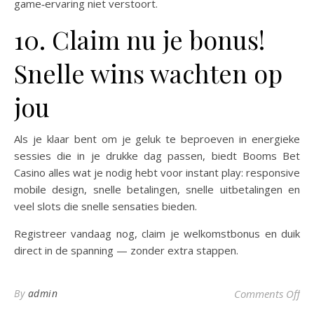
game‑ervaring niet verstoort.
10. Claim nu je bonus!
Snelle wins wachten op
jou
Als je klaar bent om je geluk te beproeven in energieke
sessies die in je drukke dag passen, biedt Booms Bet
Casino alles wat je nodig hebt voor instant play: responsive
mobile design, snelle betalingen, snelle uitbetalingen en
veel slots die snelle sensaties bieden.
Registreer vandaag nog, claim je welkomstbonus en duik
direct in de spanning — zonder extra stappen.
on 
By
admin
Comments Off