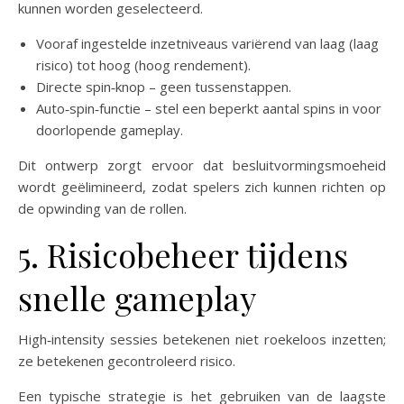
kunnen worden geselecteerd.
Vooraf ingestelde inzetniveaus variërend van laag (laag
risico) tot hoog (hoog rendement).
Directe spin‑knop – geen tussenstappen.
Auto‑spin‑functie – stel een beperkt aantal spins in voor
doorlopende gameplay.
Dit ontwerp zorgt ervoor dat besluitvormingsmoeheid
wordt geëlimineerd, zodat spelers zich kunnen richten op
de opwinding van de rollen.
5. Risicobeheer tijdens
snelle gameplay
High‑intensity sessies betekenen niet roekeloos inzetten;
ze betekenen gecontroleerd risico.
Een typische strategie is het gebruiken van de laagste