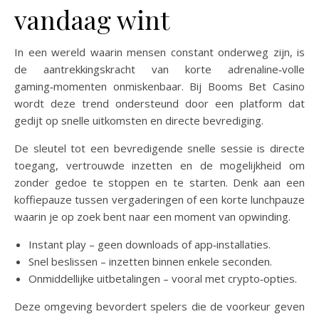
vandaag wint
In een wereld waarin mensen constant onderweg zijn, is
de aantrekkingskracht van korte adrenaline‑volle
gaming‑momenten onmiskenbaar. Bij Booms Bet Casino
wordt deze trend ondersteund door een platform dat
gedijt op snelle uitkomsten en directe bevrediging.
De sleutel tot een bevredigende snelle sessie is directe
toegang, vertrouwde inzetten en de mogelijkheid om
zonder gedoe te stoppen en te starten. Denk aan een
koffiepauze tussen vergaderingen of een korte lunchpauze
waarin je op zoek bent naar een moment van opwinding.
Instant play – geen downloads of app‑installaties.
Snel beslissen – inzetten binnen enkele seconden.
Onmiddellijke uitbetalingen – vooral met crypto‑opties.
Deze omgeving bevordert spelers die de voorkeur geven