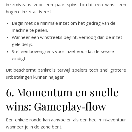
inzetniveaus voor een paar spins totdat een winst een
hogere inzet activeert.
Begin met de minimale inzet om het gedrag van de
machine te peilen.
Wanneer een winstreeks begint, verhoog dan de inzet
geleidelijk.
Stel een bovengrens voor inzet voordat de sessie
eindigt.
Dit beschermt bankrolls terwijl spelers toch snel grotere
uitbetalingen kunnen najagen.
6. Momentum en snelle
wins: Gameplay‑flow
Een enkele ronde kan aanvoelen als een heel mini‑avontuur
wanneer je in de zone bent.