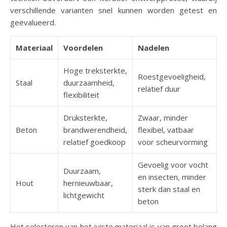
verschillende varianten snel kunnen worden getest en
geëvalueerd.
Materiaal
Voordelen
Nadelen
Hoge treksterkte,
Roestgevoeligheid,
Staal
duurzaamheid,
relatief duur
flexibiliteit
Druksterkte,
Zwaar, minder
Beton
brandwerendheid,
flexibel, vatbaar
relatief goedkoop
voor scheurvorming
Gevoelig voor vocht
Duurzaam,
en insecten, minder
Hout
hernieuwbaar,
sterk dan staal en
lichtgewicht
beton
Het selecteren van het juiste materiaal is van groot belang