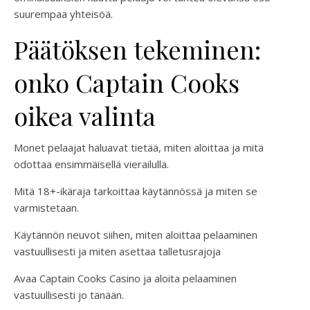
suurempaa yhteisöä.
Päätöksen tekeminen:
onko Captain Cooks
oikea valinta
Monet pelaajat haluavat tietää, miten aloittaa ja mitä
odottaa ensimmäisellä vierailulla.
Mitä 18+-ikäraja tarkoittaa käytännössä ja miten se
varmistetaan.
Käytännön neuvot siihen, miten aloittaa pelaaminen
vastuullisesti ja miten asettaa talletusrajoja
Avaa Captain Cooks Casino ja aloita pelaaminen
vastuullisesti jo tänään.