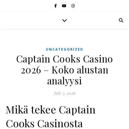
UNCATEGORIZED
Captain Cooks Casino
2026 – Koko alustan
analyysi
July 7, 2026
Mikä tekee Captain
Cooks Casinosta