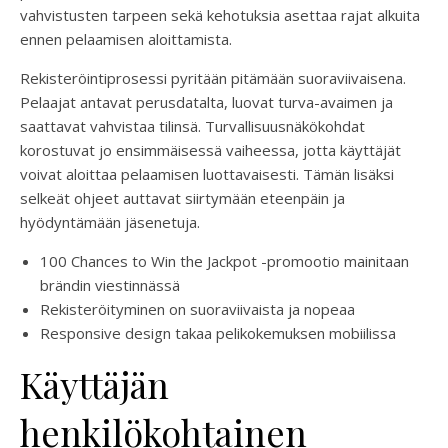
vahvistusten tarpeen sekä kehotuksia asettaa rajat alkuita
ennen pelaamisen aloittamista.
Rekisteröintiprosessi pyritään pitämään suoraviivaisena.
Pelaajat antavat perusdatalta, luovat turva-avaimen ja
saattavat vahvistaa tilinsä. Turvallisuusnäkökohdat
korostuvat jo ensimmäisessä vaiheessa, jotta käyttäjät
voivat aloittaa pelaamisen luottavaisesti. Tämän lisäksi
selkeät ohjeet auttavat siirtymään eteenpäin ja
hyödyntämään jäsenetuja.
100 Chances to Win the Jackpot -promootio mainitaan
brändin viestinnässä
Rekisteröityminen on suoraviivaista ja nopeaa
Responsive design takaa pelikokemuksen mobiilissa
Käyttäjän
henkilökohtainen