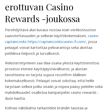
erottuvan Casino
Rewards -joukossa
Perehdyttävä alun kuvaus nostaa esiin verkkosivuston
saavutettavuuden ja selkeän käyttökokemuksen,
casino
captaincooks https://captaincookscasino-fi.com/
, jossa
pelaajat voivat kartoittaa pelivarantoja sekä aloittaa
pelitilinsä helposti ja turvallisesti.
Rekisteröityminen saa tilaa osana yleistä käyttöönottoa:
prosessi etenee käyttäjäystävällisesti, ja alustan
tavoitteena on tarjota sujuva reconfirm-tilallinen
kokemuksellisesti. Pelaajat voivat odottaa, että heille
tarjotaan selkeä polku sisään ja nopea pääsy peleihin sekä
mahdollisuudet osallistua kampanjoihin casino rewards -
duon kautta.
Kolmas näkökulma tarkastelee brändin taustaa ja