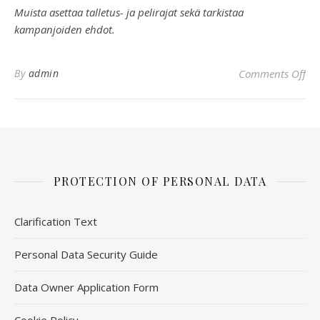
Muista asettaa talletus- ja pelirajat sekä tarkistaa
kampanjoiden ehdot.
on 
By
admin
Comments Off
PROTECTION OF PERSONAL DATA
Clarification Text
Personal Data Security Guide
Data Owner Application Form