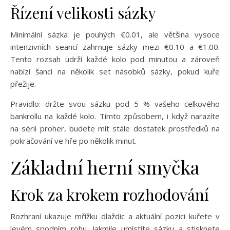
Řízení velikosti sázky
Minimální sázka je pouhých €0.01, ale většina vysoce
intenzivních seancí zahrnuje sázky mezi €0.10 a €1.00.
Tento rozsah udrží každé kolo pod minutou a zároveň
nabízí šanci na několik set násobků sázky, pokud kuře
přežije.
Pravidlo: držte svou sázku pod 5 % vašeho celkového
bankrollu na každé kolo. Tímto způsobem, i když narazíte
na sérii proher, budete mít stále dostatek prostředků na
pokračování ve hře po několik minut.
Základní herní smyčka
Krok za krokem rozhodování
Rozhraní ukazuje mřížku dlaždic a aktuální pozici kuřete v
levém spodním rohu. Jakmile umístíte sázku a stisknete