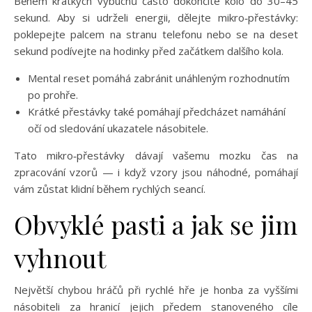
Během krátkých výbuchů často dokončíte kolo do 30–45
sekund. Aby si udrželi energii, dělejte mikro‑přestávky:
poklepejte palcem na stranu telefonu nebo se na deset
sekund podívejte na hodinky před začátkem dalšího kola.
Mental reset pomáhá zabránit unáhleným rozhodnutím
po prohře.
Krátké přestávky také pomáhají předcházet namáhání
očí od sledování ukazatele násobitele.
Tato mikro‑přestávky dávají vašemu mozku čas na
zpracování vzorů — i když vzory jsou náhodné, pomáhají
vám zůstat klidní během rychlých seancí.
Obvyklé pasti a jak se jim
vyhnout
Největší chybou hráčů při rychlé hře je honba za vyššími
násobiteli za hranicí jejich předem stanoveného cíle