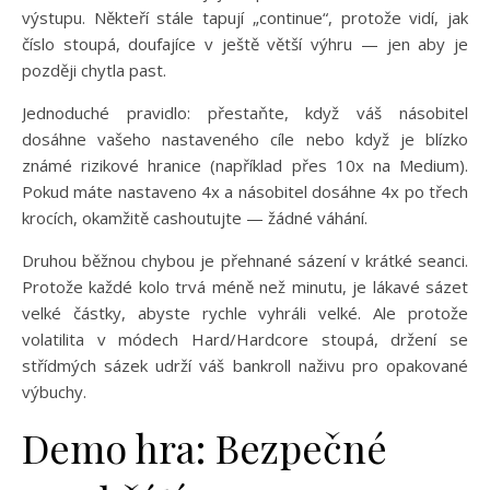
výstupu. Někteří stále tapují „continue“, protože vidí, jak
číslo stoupá, doufajíce v ještě větší výhru — jen aby je
později chytla past.
Jednoduché pravidlo: přestaňte, když váš násobitel
dosáhne vašeho nastaveného cíle nebo když je blízko
známé rizikové hranice (například přes 10x na Medium).
Pokud máte nastaveno 4x a násobitel dosáhne 4x po třech
krocích, okamžitě cashoutujte — žádné váhání.
Druhou běžnou chybou je přehnané sázení v krátké seanci.
Protože každé kolo trvá méně než minutu, je lákavé sázet
velké částky, abyste rychle vyhráli velké. Ale protože
volatilita v módech Hard/Hardcore stoupá, držení se
střídmých sázek udrží váš bankroll naživu pro opakované
výbuchy.
Demo hra: Bezpečné