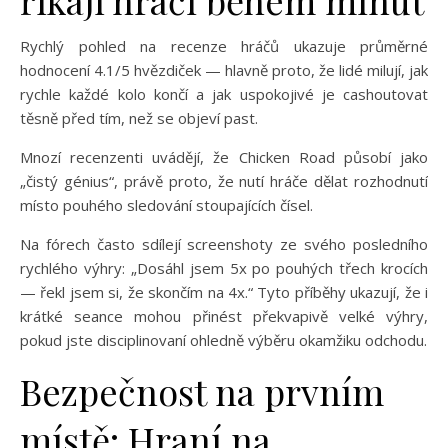
říkají hráči během minut
Rychlý pohled na recenze hráčů ukazuje průměrné
hodnocení 4.1/5 hvězdiček — hlavně proto, že lidé milují, jak
rychle každé kolo končí a jak uspokojivé je cashoutovat
těsně před tím, než se objeví past.
Mnozí recenzenti uvádějí, že Chicken Road působí jako
„čistý génius“, právě proto, že nutí hráče dělat rozhodnutí
místo pouhého sledování stoupajících čísel.
Na fórech často sdílejí screenshoty ze svého posledního
rychlého výhry: „Dosáhl jsem 5x po pouhých třech krocích
— řekl jsem si, že skončím na 4x.“ Tyto příběhy ukazují, že i
krátké seance mohou přinést překvapivě velké výhry,
pokud jste disciplinovaní ohledně výběru okamžiku odchodu.
Bezpečnost na prvním
místě: Hraní na