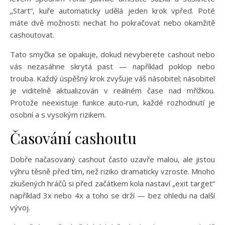
„Start“, kuře automaticky udělá jeden krok vpřed. Poté
máte dvě možnosti: nechat ho pokračovat nebo okamžitě
cashoutovat.
Tato smyčka se opakuje, dokud nevyberete cashout nebo
vás nezasáhne skrytá past — například poklop nebo
trouba. Každý úspěšný krok zvyšuje váš násobitel; násobitel
je viditelně aktualizován v reálném čase nad mřížkou.
Protože neexistuje funkce auto‑run, každé rozhodnutí je
osobní a s vysokým rizikem.
Časování cashoutu
Dobře načasovaný cashout často uzavře malou, ale jistou
výhru těsně před tím, než riziko dramaticky vzroste. Mnoho
zkušených hráčů si před začátkem kola nastaví „exit target“
například 3x nebo 4x a toho se drží — bez ohledu na další
vývoj.