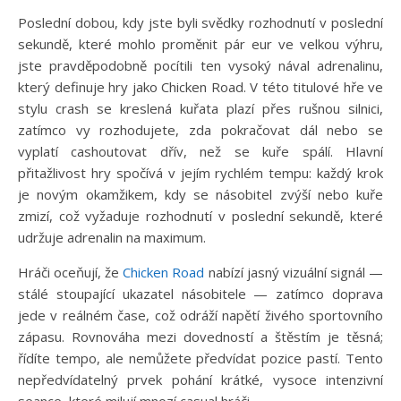
Poslední dobou, kdy jste byli svědky rozhodnutí v poslední
sekundě, které mohlo proměnit pár eur ve velkou výhru,
jste pravděpodobně pocítili ten vysoký nával adrenalinu,
který definuje hry jako Chicken Road. V této titulové hře ve
stylu crash se kreslená kuřata plazí přes rušnou silnici,
zatímco vy rozhodujete, zda pokračovat dál nebo se
vyplatí cashoutovat dřív, než se kuře spálí. Hlavní
přitažlivost hry spočívá v jejím rychlém tempu: každý krok
je novým okamžikem, kdy se násobitel zvýší nebo kuře
zmizí, což vyžaduje rozhodnutí v poslední sekundě, které
udržuje adrenalin na maximum.
Hráči oceňují, že
Chicken Road
nabízí jasný vizuální signál —
stálé stoupající ukazatel násobitele — zatímco doprava
jede v reálném čase, což odráží napětí živého sportovního
zápasu. Rovnováha mezi dovedností a štěstím je těsná;
řídíte tempo, ale nemůžete předvídat pozice pastí. Tento
nepředvídatelný prvek pohání krátké, vysoce intenzivní