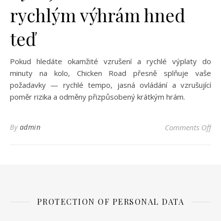
rychlým výhrám hned
teď
Pokud hledáte okamžité vzrušení a rychlé výplaty do
minuty na kolo, Chicken Road přesně splňuje vaše
požadavky — rychlé tempo, jasná ovládání a vzrušující
poměr rizika a odměny přizpůsobený krátkým hrám.
on 
By
admin
Comments Off
PROTECTION OF PERSONAL DATA