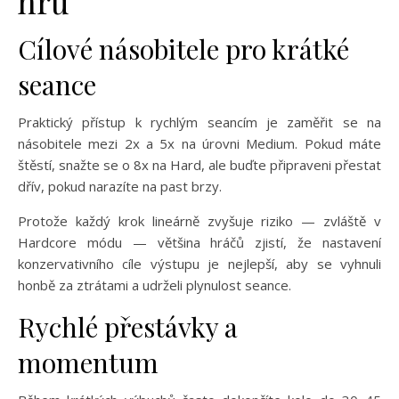
hru
Cílové násobitele pro krátké
seance
Praktický přístup k rychlým seancím je zaměřit se na
násobitele mezi 2x a 5x na úrovni Medium. Pokud máte
štěstí, snažte se o 8x na Hard, ale buďte připraveni přestat
dřív, pokud narazíte na past brzy.
Protože každý krok lineárně zvyšuje riziko — zvláště v
Hardcore módu — většina hráčů zjistí, že nastavení
konzervativního cíle výstupu je nejlepší, aby se vyhnuli
honbě za ztrátami a udrželi plynulost seance.
Rychlé přestávky a
momentum