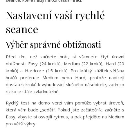
seance, které milují mnozí casual hráči.
Nastavení vaší rychlé
seance
Výběr správné obtížnosti
Před tím, než začnete hrát, si všimnete čtyř úrovní
obtížnosti: Easy (24 kroků), Medium (22 kroků), Hard (20
kroků) a Hardcore (15 kroků). Pro krátký zážitek většina
hráčů preferuje Medium nebo Hard, protože nabízejí
dostatek kroků k vybudování slušného násobitele, zatímco
riziko je stále zvládnutelné.
Rychlý test na demo verzi vám pomůže vybrat úroveň,
která vám bude „sedět“. Pokud jste začátečník, začněte s
Easy, abyste si osvojili rytmus, a pak přejděte na Medium
pro větší výhry.