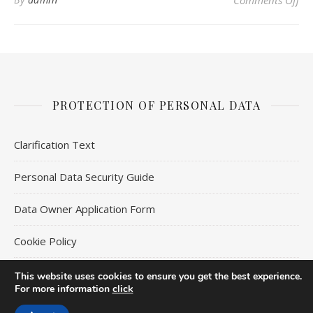
Comments Off
PROTECTION OF PERSONAL DATA
Clarification Text
Personal Data Security Guide
Data Owner Application Form
Cookie Policy
This website uses cookies to ensure you get the best experience.
For more information
click
Ashe Theme by
WP Royal
.