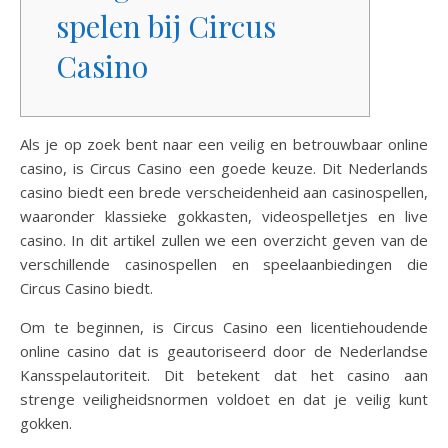
spelen bij Circus
Casino
Als je op zoek bent naar een veilig en betrouwbaar online
casino, is Circus Casino een goede keuze. Dit Nederlands
casino biedt een brede verscheidenheid aan casinospellen,
waaronder klassieke gokkasten, videospelletjes en live
casino. In dit artikel zullen we een overzicht geven van de
verschillende casinospellen en speelaanbiedingen die
Circus Casino biedt.
Om te beginnen, is Circus Casino een licentiehoudende
online casino dat is geautoriseerd door de Nederlandse
Kansspelautoriteit. Dit betekent dat het casino aan
strenge veiligheidsnormen voldoet en dat je veilig kunt
gokken.