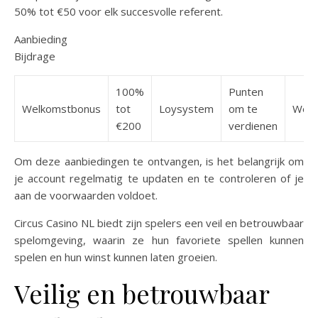
50% tot €50 voor elk succesvolle referent.
Aanbieding
Bijdrage
100%
Punten
Welkomstbonus
tot
Loysystem
om te
Week
€200
verdienen
Om deze aanbiedingen te ontvangen, is het belangrijk om
je account regelmatig te updaten en te controleren of je
aan de voorwaarden voldoet.
Circus Casino NL biedt zijn spelers een veil en betrouwbaar
spelomgeving, waarin ze hun favoriete spellen kunnen
spelen en hun winst kunnen laten groeien.
Veilig en betrouwbaar