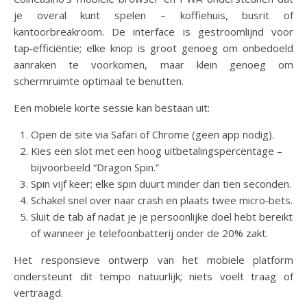
je overal kunt spelen – koffiehuis, busrit of
kantoorbreakroom. De interface is gestroomlijnd voor
tap‑efficiëntie; elke knop is groot genoeg om onbedoeld
aanraken te voorkomen, maar klein genoeg om
schermruimte optimaal te benutten.
Een mobiele korte sessie kan bestaan uit:
Open de site via Safari of Chrome (geen app nodig).
Kies een slot met een hoog uitbetalingspercentage –
bijvoorbeeld “Dragon Spin.”
Spin vijf keer; elke spin duurt minder dan tien seconden.
Schakel snel over naar crash en plaats twee micro‑bets.
Sluit de tab af nadat je je persoonlijke doel hebt bereikt
of wanneer je telefoonbatterij onder de 20% zakt.
Het responsieve ontwerp van het mobiele platform
ondersteunt dit tempo natuurlijk; niets voelt traag of
vertraagd.