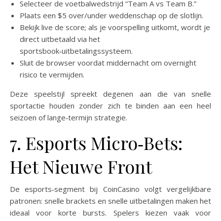
Selecteer de voetbalwedstrijd “Team A vs Team B.”
Plaats een $5 over/under weddenschap op de slotlijn.
Bekijk live de score; als je voorspelling uitkomt, wordt je
direct uitbetaald via het
sportsbook‑uitbetalingssysteem.
Sluit de browser voordat middernacht om overnight
risico te vermijden.
Deze speelstijl spreekt degenen aan die van snelle
sportactie houden zonder zich te binden aan een heel
seizoen of lange‑termijn strategie.
7. Esports Micro‑Bets:
Het Nieuwe Front
De esports‑segment bij CoinCasino volgt vergelijkbare
patronen: snelle brackets en snelle uitbetalingen maken het
ideaal voor korte bursts. Spelers kiezen vaak voor