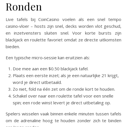
Ronden
Live tafels bij CoinCasino voelen als een snel tempo
casino‑vloer – hosts zijn snel, decks worden vlot geschud,
en inzetvensters sluiten snel. Voor korte bursts zijn
blackjack en roulette favoriet omdat ze directe uitkomsten
bieden.
Een typische micro‑sessie kan eruitzien als:
Doe mee aan een $0.50 blackjack tafel.
Plaats een eerste inzet; als je een natuurlijke 21 krijgt,
word je direct uitbetaald.
Zo niet, fold na één zet om de ronde kort te houden.
Schakel over naar een roulette tafel voor een snelle
spin; een rode winst levert je direct uitbetaling op.
Spelers wisselen vaak binnen enkele minuten tussen tafels
om de adrenaline hoog te houden zonder zich te binden