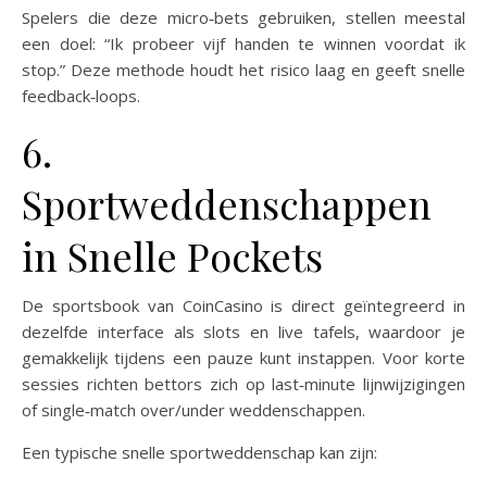
Spelers die deze micro‑bets gebruiken, stellen meestal
een doel: “Ik probeer vijf handen te winnen voordat ik
stop.” Deze methode houdt het risico laag en geeft snelle
feedback‑loops.
6.
Sportweddenschappen
in Snelle Pockets
De sportsbook van CoinCasino is direct geïntegreerd in
dezelfde interface als slots en live tafels, waardoor je
gemakkelijk tijdens een pauze kunt instappen. Voor korte
sessies richten bettors zich op last‑minute lijnwijzigingen
of single‑match over/under weddenschappen.
Een typische snelle sportweddenschap kan zijn: