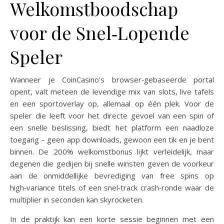
Welkomstboodschap
voor de Snel‑Lopende
Speler
Wanneer je CoinCasino’s browser‑gebaseerde portal
opent, valt meteen de levendige mix van slots, live tafels
en een sportoverlay op, allemaal op één plek. Voor de
speler die leeft voor het directe gevoel van een spin of
een snelle beslissing, biedt het platform een naadloze
toegang – geen app downloads, gewoon een tik en je bent
binnen. De 200% welkomstbonus lijkt verleidelijk, maar
degenen die gedijen bij snelle winsten geven de voorkeur
aan de onmiddellijke bevrediging van free spins op
high‑variance titels of een snel‑track crash‑ronde waar de
multiplier in seconden kan skyrocketen.
In de praktijk kan een korte sessie beginnen met een