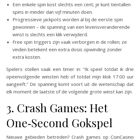
Een enkele spin kost slechts een cent; je kunt tientallen
spins in minder dan vijf minuten doen.
Progressieve jackpots worden al bij de eerste spin
gewonnen – de spanning van een levensveranderende
winst is slechts een klik verwijderd.
Free spin triggers zijn vaak verborgen in de rollen; ze
vinden betekent een extra dosis opwinding zonder
extra kosten.
Spelers stellen vaak een timer in: “Ik speel totdat ik drie
opeenvolgende winsten heb of totdat mijn klok 17:00 uur
aangeeft.” De spanning komt voort uit de wetenschap dat
elk moment de laatste of de volgende grote winst kan zijn.
3. Crash Games: Het
One‑Second Gokspel
Nieuwe gebieden betreden? Crash games op CoinCasino