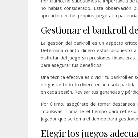
Por último, no subestimes la importancia de 
no habías considerado. Esta observación p
aprendido en tus propios juegos. La paciencia 
Gestionar el bankroll d
La gestión del bankroll es un aspecto críti
Determina cuánto dinero estás dispuesto a 
disfrutar del juego sin presiones financieras
para asegurar tus beneficios.
Una técnica efectiva es dividir tu bankroll e
de gastar todo tu dinero en una sola partida.
en cada sesión. Revisar tus ganancias y pérdi
Por último, asegúrate de tomar descansos re
impulsivas. Tomarte el tiempo para reflexio
jugador que se toma el tiempo para gestionar
Elegir los juegos adecu