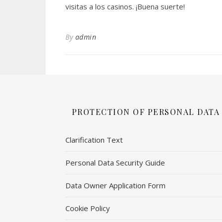
visitas a los casinos. ¡Buena suerte!
By
admin
PROTECTION OF PERSONAL DATA
Clarification Text
Personal Data Security Guide
Data Owner Application Form
Cookie Policy