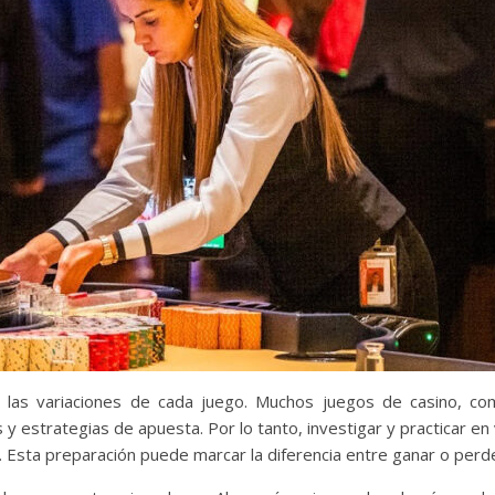
 las variaciones de cada juego. Muchos juegos de casino, como
 y estrategias de apuesta. Por lo tanto, investigar y practicar e
. Esta preparación puede marcar la diferencia entre ganar o perd