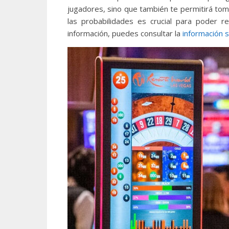
jugadores, sino que también te permitirá tom
las probabilidades es crucial para poder 
información, puedes consultar la
información 