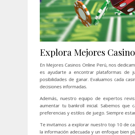
Explora Mejores Casino
En Mejores Casinos Online Perú, nos dedicamo
es ayudarte a encontrar plataformas de j
posibilidades de ganar. Evaluamos cada cas
decisiones informadas.
Además, nuestro equipo de expertos revisa
aumentar tu bankroll inicial. Sabemos que
preferencias y estilos de juego. Siempre esta
Te invitamos a explorar nuestro top 10 de ca
la información adecuada y un enfoque bien pl