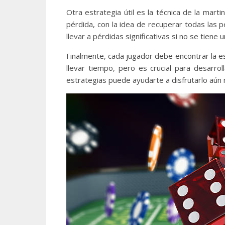
Otra estrategia útil es la técnica de la mar
pérdida, con la idea de recuperar todas las 
llevar a pérdidas significativas si no se tiene
Finalmente, cada jugador debe encontrar la e
llevar tiempo, pero es crucial para desarro
estrategias puede ayudarte a disfrutarlo aún