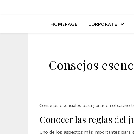
HOMEPAGE
CORPORATE
Consejos esenci
Consejos esenciales para ganar en el casino t
Conocer las reglas del 
Uno de los aspectos más importantes para ga