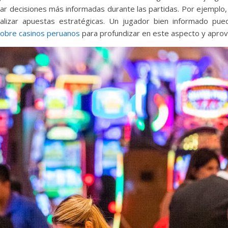
ar decisiones más informadas durante las partidas. Por ejemplo
realizar apuestas estratégicas. Un jugador bien informado pu
sobre casinos peruanos
para profundizar en este aspecto y aprov