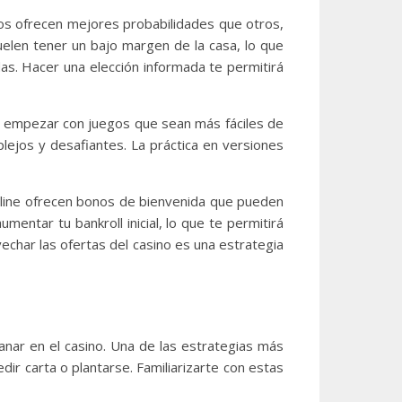
gos ofrecen mejores probabilidades que otros,
uelen tener un bajo margen de la casa, lo que
as. Hacer una elección informada te permitirá
le empezar con juegos que sean más fáciles de
ejos y desafiantes. La práctica en versiones
online ofrecen bonos de bienvenida que pueden
entar tu bankroll inicial, lo que te permitirá
char las ofertas del casino es una estrategia
nar en el casino. Una de las estrategias más
dir carta o plantarse. Familiarizarte con estas