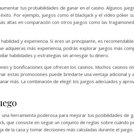
 aumentar tus probabilidades de ganar en el casino. Algunos jue
 éxito. Por ejemplo, juegos como el blackjack y el vídeo póker s
 más altas en comparación con otros juegos como las tragamoned
 habilidad y experiencia. Si eres un principiante, es recomendab
que adquieras más experiencia, podrás explorar juegos más compl
llar habilidades y estrategias sin arriesgar tu dinero.
iones y bonificaciones que ofrecen los casinos. Muchos casinos 
har estas promociones puede brindarte una ventaja adicional y aum
nar más. La combinación de elegir los juegos adecuados y aprove
juego
una herramienta poderosa para mejorar tus posibilidades de ga
ack, que consiste en seguir un conjunto de reglas sobre cuándo pe
ja de la casa y tomar decisiones más calculadas durante el juego.