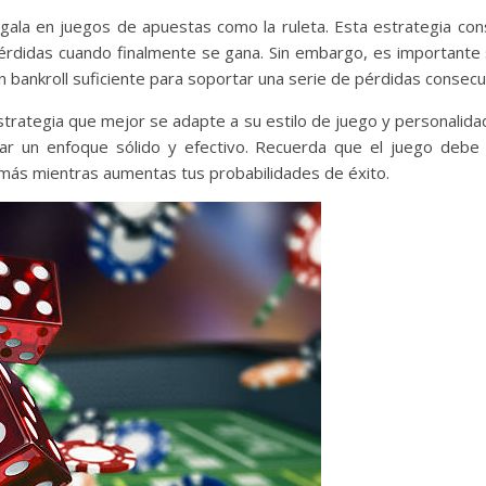
tingala en juegos de apuestas como la ruleta. Esta estrategia co
pérdidas cuando finalmente se gana. Sin embargo, es importante
 un bankroll suficiente para soportar una serie de pérdidas consecu
strategia que mejor se adapte a su estilo de juego y personalida
llar un enfoque sólido y efectivo. Recuerda que el juego debe
 más mientras aumentas tus probabilidades de éxito.