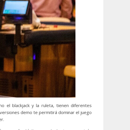
 el blackjack y la ruleta, tienen diferentes
n versiones demo te permitirá dominar el juego
er.