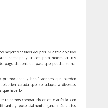
os mejores casinos del país. Nuestro objetivo
stos consejos y trucos para maximizar tus
 de pago disponibles, para que puedas tomar
 a promociones y bonificaciones que pueden
 selección curada que se adapta a diversas
s que hacerlo.
que te hemos compartido en este artículo. Con
tificante y, potencialmente, ganar más en tus