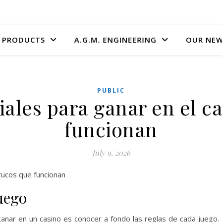
A.G.M. ENGINEERING
PRODUCTS
OUR NE
PUBLIC
ales para ganar en el c
funcionan
July 9, 2026
rucos que funcionan
juego
nar en un casino es conocer a fondo las reglas de cada juego. 