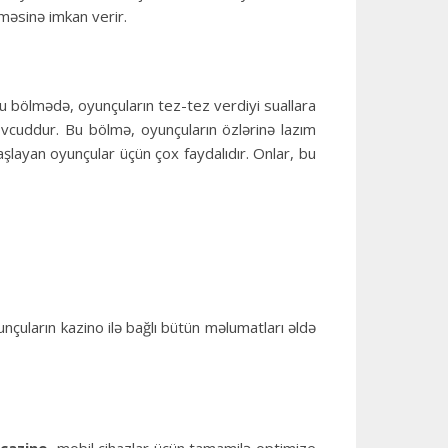
tməsinə imkan verir.
u bölmədə, oyunçuların tez-tez verdiyi suallara
övcuddur. Bu bölmə, oyunçuların özlərinə lazım
layan oyunçular üçün çox faydalıdır. Onlar, bu
nçuların kazino ilə bağlı bütün məlumatları əldə