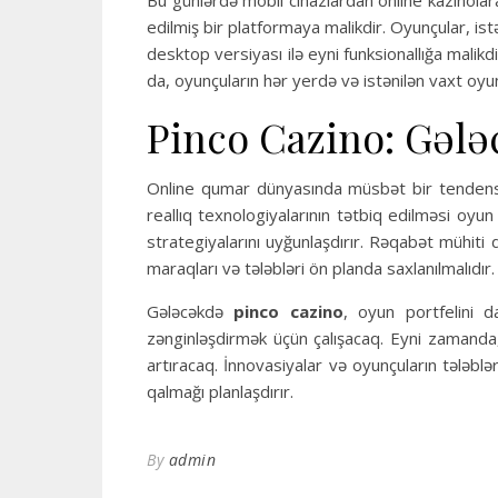
Bu günlərdə mobil cihazlardan online kazinolara
edilmiş bir platformaya malikdir. Oyunçular, ist
desktop versiyası ilə eyni funksionallığa malikd
da, oyunçuların hər yerdə və istənilən vaxt oy
Pinco Cazino: Gələ
Online qumar dünyasında müsbət bir tendensiya
reallıq texnologiyalarının tətbiq edilməsi oyun s
strategiyalarını uyğunlaşdırır. Rəqabət mühiti
maraqları və tələbləri ön planda saxlanılmalıdır.
Gələcəkdə
pinco cazino
, oyun portfelini 
zənginləşdirmək üçün çalışacaq. Eyni zamanda,
artıracaq. İnnovasiyalar və oyunçuların tələbl
qalmağı planlaşdırır.
By
admin