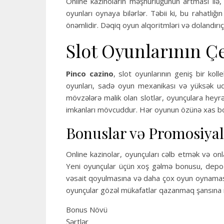
Online kazinoların məşhurluğunun artması ilə,
oyunları oynaya bilərlər. Təbii ki, bu rahatlığ
önəmlidir. Dəqiq oyun alqoritmləri və dolandırıç
Slot Oyunlarının Çeş
Pinco cazino
, slot oyunlarının geniş bir ko
oyunları, sadə oyun mexanikası və yüksək udu
mövzələrə malik olan slotlar, oyunçulara heyrət
imkanları mövcuddur. Hər oyunun özünə xas bonusl
Bonuslar və Promosiya
Online kazinolar, oyunçuları cəlb etmək və onl
Yeni oyunçular üçün xoş gəlmə bonusu, depozi
vəsait qoyulmasına və daha çox oyun oynaması
oyunçular gözəl mükafatlar qazanmaq şansına m
Bonus Növü
Şərtlər