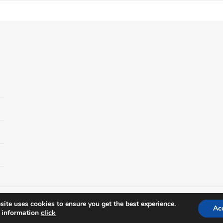
site uses cookies to ensure you get the best experience.
Ac
 information
click