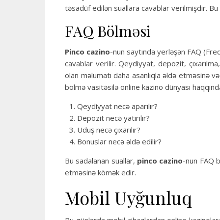
təsadüf edilən suallara cavablar verilmişdir. B
FAQ Bölməsi
Pinco cazino
-nun saytında yerləşən FAQ (Freq
cavablar verilir. Qeydiyyat, depozit, çıxarıl
olan məlumatı daha asanlıqla əldə etməsinə və
bölmə vasitəsilə online kazino dünyası haqqınd
Qeydiyyat necə aparılır?
Depozit necə yatırılır?
Uduş necə çıxarılır?
Bonuslar necə əldə edilir?
Bu sadalanan suallar,
pinco cazino
-nun FAQ bö
etməsinə kömək edir.
Mobil Uyğunluq