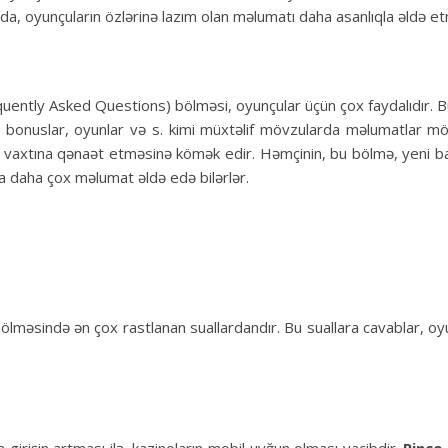
u da, oyunçuların özlərinə lazım olan məlumatı daha asanlıqla əldə e
uently Asked Questions) bölməsi, oyunçular üçün çox faydalıdır. B
ma, bonuslar, oyunlar və s. kimi müxtəlif mövzularda məlumatlar m
 vaxtına qənaət etməsinə kömək edir. Həmçinin, bu bölmə, yeni baş
a daha çox məlumat əldə edə bilərlər.
lməsində ən çox rastlanan suallardandır. Bu suallara cavablar, oyu