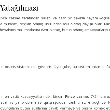
 Yatağılması
inco cazino
tərəfindən sürətli və asan bir şəkildə həyata keçirili
ma müddəti, seçilən ödəniş üsulundan asılı olaraq dəyişə bilər. Məsə
 hesabının məlumatlarına daxil olaraq, bütün ödəniş əməliyyatlarını iz
n ödəniş sistemlərini göstərir. Oyunçular, bu sistemlərdən istif
rın ən vacib xüsusiyyətlərindən biridir.
Pinco cazino
, 7/24 olara
sual və ya problem ilə qarşılaşdıqda, canlı chat, e-poçt və tel
ı, oyunçuların bütün suallarına cavab verməyə və onlara kömək et