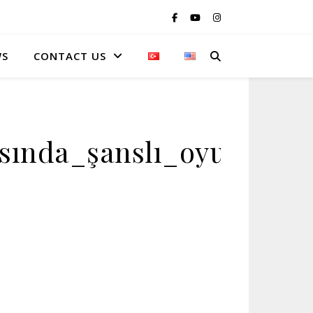
WS
CONTACT US
asında_şanslı_oyunçul