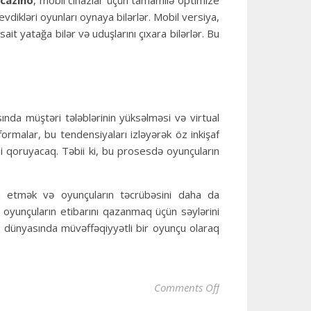
 cazino
, mobil cihazlar üçün tamamilə optimize
vdikləri oyunları oynaya bilərlər. Mobil versiya,
it yatağa bilər və uduşlarını çıxara bilərlər. Bu
nda müştəri tələblərinin yüksəlməsi və virtual
formalar, bu tendensiyaları izləyərək öz inkişaf
ni qoruyacaq. Təbii ki, bu prosesdə oyunçuların
m etmək və oyunçuların təcrübəsini daha da
 oyunçuların etibarını qazanmaq üçün səylərini
dünyasında müvəffəqiyyətli bir oyunçu olaraq
on Dərin_sirlər_açı
Comments Off