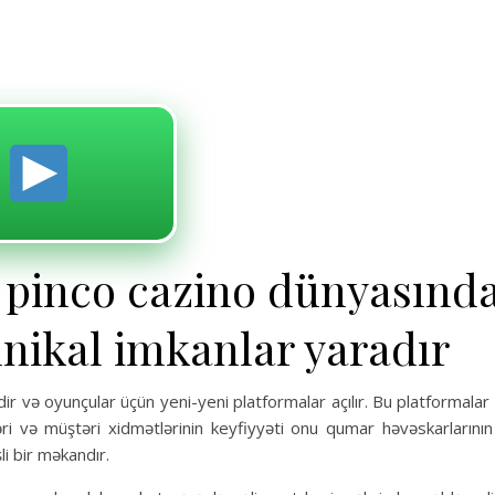
a
r pinco cazino dünyasında
nikal imkanlar yaradır
ir və oyunçular üçün yeni-yeni platformalar açılır. Bu platformala
ri və müştəri xidmətlərinin keyfiyyəti onu qumar həvəskarlarını
li bir məkandır.