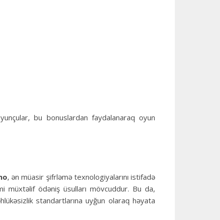
 Oyunçular, bu bonuslardan faydalanaraq oyun
no
, ən müasir şifrləmə texnologiyalarını istifadə
imi müxtəlif ödəniş üsulları mövcuddur. Bu da,
hlükəsizlik standartlarına uyğun olaraq həyata