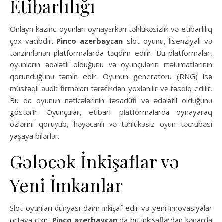
Etibarlılığı
Onlayn kazino oyunları oynayarkən təhlükəsizlik və etibarlılıq
çox vacibdir.
Pinco azerbaycan
slot oyunu, lisenziyalı və
tənzimlənən platformalarda təqdim edilir. Bu platformalar,
oyunların ədalətli olduğunu və oyunçuların məlumatlarının
qorunduğunu təmin edir. Oyunun generatoru (RNG) isə
müstəqil audit firmaları tərəfindən yoxlanılır və təsdiq edilir.
Bu da oyunun nəticələrinin təsadüfi və ədalətli olduğunu
göstərir. Oyunçular, etibarlı platformalarda oynayaraq
özlərini qoruyub, həyəcanlı və təhlükəsiz oyun təcrübəsi
yaşaya bilərlər.
Gələcək İnkişaflar və
Yeni İmkanlar
Slot oyunları dünyası daim inkişaf edir və yeni innovasiyalar
ortaya çıxır.
Pinco azerbaycan
da bu inkişaflardan kənarda