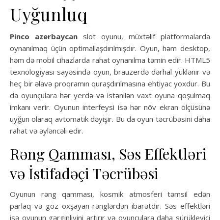
Uyğunluq
Pinco azerbaycan
slot oyunu, müxtəlif platformalarda
oynanılmaq üçün optimallaşdırılmışdır. Oyun, həm desktop,
həm də mobil cihazlarda rahat oynanılma təmin edir. HTML5
texnologiyası sayəsində oyun, brauzerdə dərhal yüklənir və
heç bir əlavə proqramın quraşdırılmasına ehtiyac yoxdur. Bu
da oyunçulara hər yerdə və istənilən vaxt oyuna qoşulmaq
imkanı verir. Oyunun interfeysi isə hər növ ekran ölçüsünə
uyğun olaraq avtomatik dəyişir. Bu da oyun təcrübəsini daha
rahat və əyləncəli edir.
Rəng Qamması, Səs Effektləri
və İstifadəçi Təcrübəsi
Oyunun rəng qamması, kosmik atmosferi təmsil edən
parlaq və göz oxşayan rənglərdən ibarətdir. Səs effektləri
isə oyunun gərginliyini artırır və oyunçulara daha sürükleyici