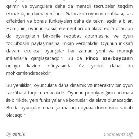
qalmır və oyunçulara daha da maraqlı təcrübələr təqdim
etmək üçün daima yenilənir. Gələcəkdə oyunun qrafikası, səs
effektləri və bonus funksiyaları daha da təkmilləşdirilə bilər.
Həmçinin, oyunun sosial elementləri də əlavə edilə bilər, bu
da oyunçuların bir-birilə rəqabət aparmasına və oyun
təcrübəsini paylaşmasına imkan verəcəkdir. Oyunun inkişafı
davam etdikcə, oyunçular hər zaman yeni və maraqlı
imkanlarla qarşılaşacaqdır. Bu da
Pinco azerbaycan
ın
onlayn kazino dünyasında öz yerini daha da
möhkəmləndirəcəkdir.
Bu yeniliklər, oyunçulara daha dinamik və interaktiv bir oyun
təcrübəsi təqdim edəcəkdir. Oyunun populyarlığının artması
ilə birlikdə, yeni funksiyalar və bonuslar da əlavə olunacaqdır.
Bu da oyunçuların həmişə maraqla oyuna dönməsinə səbəb
olacaqdır.
on 
By
admin
Comments Off