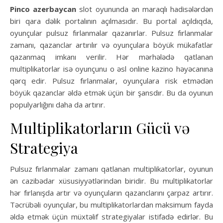
Pinco azerbaycan
slot oyununda ən maraqlı hadisələrdən
biri qara dəlik portalının açılmasıdır. Bu portal açıldıqda,
oyunçular pulsuz fırlanmalar qazanırlar. Pulsuz fırlanmalar
zamanı, qazanclar artırılır və oyunçulara böyük mükafatlar
qazanmaq imkanı verilir. Hər mərhələdə qatlanan
multiplikatorlar isə oyunçunu o əsl online kazino həyəcanına
qərq edir. Pulsuz fırlanmalar, oyunçulara risk etmədən
böyük qazanclar əldə etmək üçün bir şansdır. Bu da oyunun
populyarlığını daha da artırır.
Multiplikatorların Gücü və
Strategiya
Pulsuz fırlanmalar zamanı qatlanan multiplikatorlar, oyunun
ən cazibədar xüsusiyyətlərindən biridir. Bu multiplikatorlar
hər fırlanışda artır və oyunçuların qazanclarını çarpaz artırır.
Təcrübəli oyunçular, bu multiplikatorlardan maksimum fayda
əldə etmək üçün müxtəlif strategiyalar istifadə edirlər. Bu