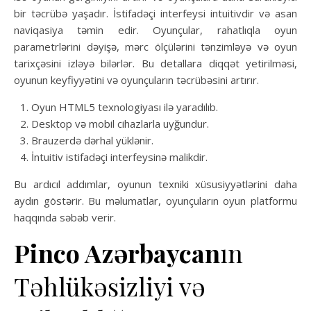
bir təcrübə yaşadır. İstifadəçi interfeysi intuitivdir və asan
naviqasiya təmin edir. Oyunçular, rahatlıqla oyun
parametrlərini dəyişə, mərc ölçülərini tənzimləyə və oyun
tarixçəsini izləyə bilərlər. Bu detallara diqqət yetirilməsi,
oyunun keyfiyyətini və oyunçuların təcrübəsini artırır.
Oyun HTML5 texnologiyası ilə yaradılıb.
Desktop və mobil cihazlarla uyğundur.
Brauzerdə dərhal yüklənir.
İntuitiv istifadəçi interfeysinə malikdir.
Bu ardıcıl addımlar, oyunun texniki xüsusiyyətlərini daha
aydın göstərir. Bu məlumatlar, oyunçuların oyun platformu
haqqında səbəb verir.
Pinco Azərbaycan
ın
Təhlükəsizliyi və