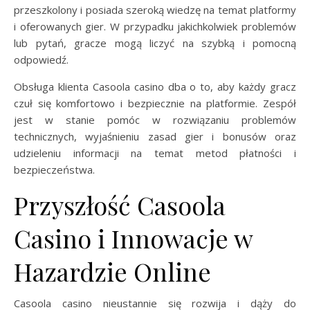
przeszkolony i posiada szeroką wiedzę na temat platformy
i oferowanych gier. W przypadku jakichkolwiek problemów
lub pytań, gracze mogą liczyć na szybką i pomocną
odpowiedź.
Obsługa klienta Casoola casino dba o to, aby każdy gracz
czuł się komfortowo i bezpiecznie na platformie. Zespół
jest w stanie pomóc w rozwiązaniu problemów
technicznych, wyjaśnieniu zasad gier i bonusów oraz
udzieleniu informacji na temat metod płatności i
bezpieczeństwa.
Przyszłość Casoola
Casino i Innowacje w
Hazardzie Online
Casoola casino nieustannie się rozwija i dąży do