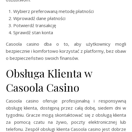
Wybierz preferowaną metodę płatności
Wprowadź dane płatności
Potwierdź transakcję
Sprawdź stan konta
Casoola casino dba o to, aby użytkownicy mogli
bezpiecznie i komfortowo korzystać z platformy, bez obaw
o bezpieczeństwo swoich finansów.
Obsługa Klienta w
Casoola Casino
Casoola casino oferuje profesjonalną i responsywną
obsługę klienta, dostępną przez całą dobę, siedem dni w
tygodniu. Gracze mogą skontaktować się z obsługą klienta
za pomocą czatu na żywo, poczty elektronicznej lub
telefonu. Zespół obsługi klienta Casoola casino jest dobrze