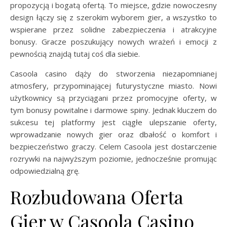
propozycją i bogatą ofertą. To miejsce, gdzie nowoczesny
design łączy się z szerokim wyborem gier, a wszystko to
wspierane przez solidne zabezpieczenia i atrakcyjne
bonusy. Gracze poszukujący nowych wrażeń i emocji z
pewnością znajdą tutaj coś dla siebie.
Casoola casino dąży do stworzenia niezapomnianej
atmosfery, przypominającej futurystyczne miasto. Nowi
użytkownicy są przyciągani przez promocyjne oferty, w
tym bonusy powitalne i darmowe spiny. Jednak kluczem do
sukcesu tej platformy jest ciągłe ulepszanie oferty,
wprowadzanie nowych gier oraz dbałość o komfort i
bezpieczeństwo graczy. Celem Casoola jest dostarczenie
rozrywki na najwyższym poziomie, jednocześnie promując
odpowiedzialną grę.
Rozbudowana Oferta
Gier w Casoola Casino