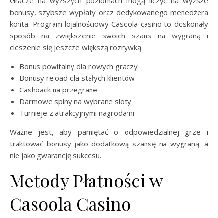
Gracze na wyższych poziomach mogą liczyć na wyższe
bonusy, szybsze wypłaty oraz dedykowanego menedżera
konta. Program lojalnościowy Casoola casino to doskonały
sposób na zwiększenie swoich szans na wygraną i
cieszenie się jeszcze większą rozrywką.
Bonus powitalny dla nowych graczy
Bonusy reload dla stałych klientów
Cashback na przegrane
Darmowe spiny na wybrane sloty
Turnieje z atrakcyjnymi nagrodami
Ważne jest, aby pamiętać o odpowiedzialnej grze i
traktować bonusy jako dodatkową szansę na wygraną, a
nie jako gwarancję sukcesu.
Metody Płatności w
Casoola Casino