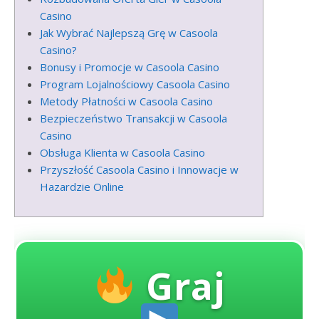
Casino
Jak Wybrać Najlepszą Grę w Casoola
Casino?
Bonusy i Promocje w Casoola Casino
Program Lojalnościowy Casoola Casino
Metody Płatności w Casoola Casino
Bezpieczeństwo Transakcji w Casoola
Casino
Obsługa Klienta w Casoola Casino
Przyszłość Casoola Casino i Innowacje w
Hazardzie Online
Graj