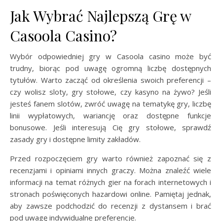
Jak Wybrać Najlepszą Grę w
Casoola Casino?
Wybór odpowiedniej gry w Casoola casino może być
trudny, biorąc pod uwagę ogromną liczbę dostępnych
tytułów. Warto zacząć od określenia swoich preferencji –
czy wolisz sloty, gry stołowe, czy kasyno na żywo? Jeśli
jesteś fanem slotów, zwróć uwagę na tematykę gry, liczbę
linii wypłatowych, wariancję oraz dostępne funkcje
bonusowe. Jeśli interesują Cię gry stołowe, sprawdź
zasady gry i dostępne limity zakładów.
Przed rozpoczęciem gry warto również zapoznać się z
recenzjami i opiniami innych graczy. Można znaleźć wiele
informacji na temat różnych gier na forach internetowych i
stronach poświęconych hazardowi online. Pamiętaj jednak,
aby zawsze podchodzić do recenzji z dystansem i brać
pod uwagę indywidualne preferencje.