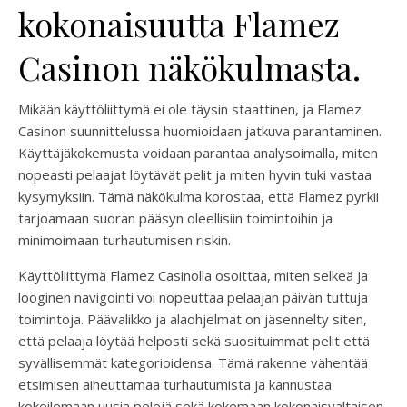
kokonaisuutta Flamez
Casinon näkökulmasta.
Mikään käyttöliittymä ei ole täysin staattinen, ja Flamez
Casinon suunnittelussa huomioidaan jatkuva parantaminen.
Käyttäjäkokemusta voidaan parantaa analysoimalla, miten
nopeasti pelaajat löytävät pelit ja miten hyvin tuki vastaa
kysymyksiin. Tämä näkökulma korostaa, että Flamez pyrkii
tarjoamaan suoran pääsyn oleellisiin toimintoihin ja
minimoimaan turhautumisen riskin.
Käyttöliittymä Flamez Casinolla osoittaa, miten selkeä ja
looginen navigointi voi nopeuttaa pelaajan päivän tuttuja
toimintoja. Päävalikko ja alaohjelmat on jäsennelty siten,
että pelaaja löytää helposti sekä suosituimmat pelit että
syvällisemmät kategorioidensa. Tämä rakenne vähentää
etsimisen aiheuttamaa turhautumista ja kannustaa
kokeilemaan uusia pelejä sekä kokemaan kokonaisvaltaisen