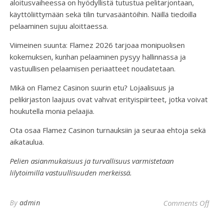
aloitusvaiheessa on hyödyllistä tutustua pelitarjontaan,
käyttöliittymään sekä tilin turvasääntöihin. Näillä tiedoilla
pelaaminen sujuu aloittaessa.
Viimeinen suunta: Flamez 2026 tarjoaa monipuolisen
kokemuksen, kunhan pelaaminen pysyy hallinnassa ja
vastuullisen pelaamisen periaatteet noudatetaan.
Mikä on Flamez Casinon suurin etu? Lojaalisuus ja
pelikirjaston laajuus ovat vahvat erityispiirteet, jotka voivat
houkutella monia pelaajia.
Ota osaa Flamez Casinon turnauksiin ja seuraa ehtoja sekä
aikataulua.
Pelien asianmukaisuus ja turvallisuus varmistetaan
lilytoimilla vastuullisuuden merkeissä.
on 
By
admin
Comments Off