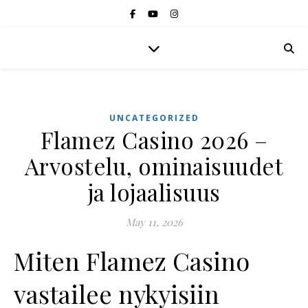
UNCATEGORIZED
Flamez Casino 2026 –
Arvostelu, ominaisuudet
ja lojaalisuus
May 11, 2026
Miten Flamez Casino
vastailee nykyisiin