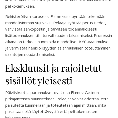
pelikokemuksen.
Rekisteröitymisprosessi Flamezissa pyritään tekemään
mahdollisimman sujuvaksi. Pelaaja syöttää perus tiedot,
vahvistaa sähköpostin ja tarvitsee todennäköisesti
lisätodennuksen tilin turvallisuuden takaamiseksi. Prosessin
aikana on tärkeää huomioida mahdolliset KYC-vaatimukset
ja varmistaa henkilöllisyyden asianmukainen toteuttaminen
sääntöjen noudattamiseksi.
Ekskluusit ja rajoitetut
sisällöt yleisesti
Päivitykset ja parannukset ovat osa Flamez Casinon
pitkäjänteistä suunnitelmaa. Pelaajat voivat odottaa, että
palautetta kuunnellaan ja toteutetaan ajan mittaan, mikä
parantaa sekä käytettävyyttä että pelikokemuksen
kokonaisuutta.