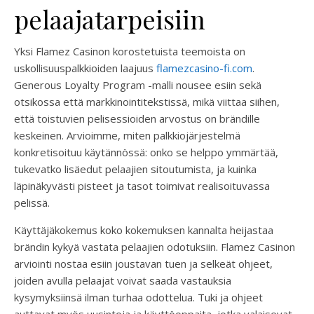
pelaajatarpeisiin
Yksi Flamez Casinon korostetuista teemoista on
uskollisuuspalkkioiden laajuus
flamezcasino-fi.com
.
Generous Loyalty Program -malli nousee esiin sekä
otsikossa että markkinointitekstissä, mikä viittaa siihen,
että toistuvien pelisessioiden arvostus on brändille
keskeinen. Arvioimme, miten palkkiojärjestelmä
konkretisoituu käytännössä: onko se helppo ymmärtää,
tukevatko lisäedut pelaajien sitoutumista, ja kuinka
läpinäkyvästi pisteet ja tasot toimivat realisoituvassa
pelissä.
Käyttäjäkokemus koko kokemuksen kannalta heijastaa
brändin kykyä vastata pelaajien odotuksiin. Flamez Casinon
arviointi nostaa esiin joustavan tuen ja selkeät ohjeet,
joiden avulla pelaajat voivat saada vastauksia
kysymyksiinsä ilman turhaa odottelua. Tuki ja ohjeet