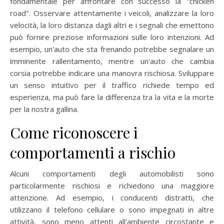
fondamentale per affrontare con successo la "chicken
road". Osservare attentamente i veicoli, analizzare la loro
velocità, la loro distanza dagli altri e i segnali che emettono
può fornire preziose informazioni sulle loro intenzioni. Ad
esempio, un'auto che sta frenando potrebbe segnalare un
imminente rallentamento, mentre un'auto che cambia
corsia potrebbe indicare una manovra rischiosa. Sviluppare
un senso intuitivo per il traffico richiede tempo ed
esperienza, ma può fare la differenza tra la vita e la morte
per la nostra gallina.
Come riconoscere i
comportamenti a rischio
Alcuni comportamenti degli automobilisti sono
particolarmente rischiosi e richiedono una maggiore
attenzione. Ad esempio, i conducenti distratti, che
utilizzano il telefono cellulare o sono impegnati in altre
attività, sono meno attenti all'ambiente circostante e