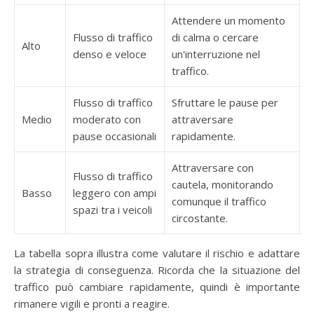
Attendere un momento
Flusso di traffico
di calma o cercare
Alto
denso e veloce
un'interruzione nel
traffico.
Flusso di traffico
Sfruttare le pause per
Medio
moderato con
attraversare
pause occasionali
rapidamente.
Attraversare con
Flusso di traffico
cautela, monitorando
Basso
leggero con ampi
comunque il traffico
spazi tra i veicoli
circostante.
La tabella sopra illustra come valutare il rischio e adattare
la strategia di conseguenza. Ricorda che la situazione del
traffico può cambiare rapidamente, quindi è importante
rimanere vigili e pronti a reagire.