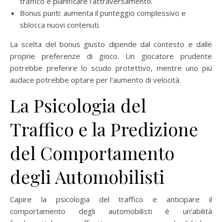
traffico e pianificare l'attraversamento.
Bonus punti: aumenta il punteggio complessivo e
sblocca nuovi contenuti.
La scelta del bonus giusto dipende dal contesto e dalle
proprie preferenze di gioco. Un giocatore prudente
potrebbe preferire lo scudo protettivo, mentre uno più
audace potrebbe optare per l'aumento di velocità.
La Psicologia del
Traffico e la Predizione
del Comportamento
degli Automobilisti
Capire la psicologia del traffico e anticipare il
comportamento degli automobilisti è un'abilità