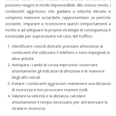
possono reagire in modo imprevedibile. Allo stesso modo, i
conducenti aggressivi, che guidano a velocità elevata e
compiono manovre azzardate, rappresentano un pericolo
costante. Imparare a riconoscere questi comportamenti a
rischio e ad adeguare la propria strategia di conseguenza è
essenziale per sopravvivere nel caos del traffico.
Identificare i veicoli distratti: prestare attenzione ai
conducenti che utilizzano il telefono o sono impegnati in
altre attività.
Anticipare i cambi di corsia improvvisi: osservare
attentamente gli indicatori di direzione e le manovre
degli altri veicoli.
Evitare i conducenti aggressivi: mantenere una distanza
di sicurezza e non provocare reazioni ostili.
Valutare la velocità e la distanza: calcolare
attentamente il tempo necessario per attraversare la
strada in sicurezza.