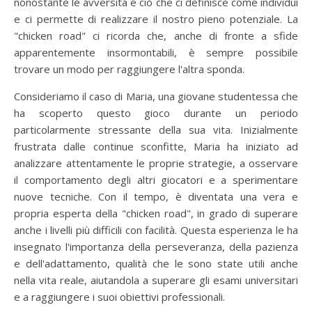
nonostante le avversità è ciò che ci definisce come individui
e ci permette di realizzare il nostro pieno potenziale. La
"chicken road" ci ricorda che, anche di fronte a sfide
apparentemente insormontabili, è sempre possibile
trovare un modo per raggiungere l'altra sponda.
Consideriamo il caso di Maria, una giovane studentessa che
ha scoperto questo gioco durante un periodo
particolarmente stressante della sua vita. Inizialmente
frustrata dalle continue sconfitte, Maria ha iniziato ad
analizzare attentamente le proprie strategie, a osservare
il comportamento degli altri giocatori e a sperimentare
nuove tecniche. Con il tempo, è diventata una vera e
propria esperta della "chicken road", in grado di superare
anche i livelli più difficili con facilità. Questa esperienza le ha
insegnato l'importanza della perseveranza, della pazienza
e dell'adattamento, qualità che le sono state utili anche
nella vita reale, aiutandola a superare gli esami universitari
e a raggiungere i suoi obiettivi professionali.