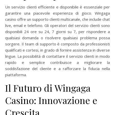
Un servizio clienti efficiente e disponibile è essenziale per
garantire una piacevole esperienza di gioco. Wingaga
casino offre un supporto clienti multicanale, che include chat
live, email e telefono. Gli operatori del servizio clienti sono
disponibili 24 ore su 24, 7 giorni su 7, per rispondere a
qualsiasi domanda o risolvere qualsiasi problema possa
sorgere. Il team di supporto è composto da professionisti
qualificati e cortesi, in grado di fornire assistenza in diverse
lingue. La possibilità di contattare il servizio clienti in modo
rapido e semplice contribuisce a migliorare la
soddisfazione del cliente e a rafforzare la fiducia nella
piattaforma.
Il Futuro di Wingaga
Casino: Innovazione e
Crescita