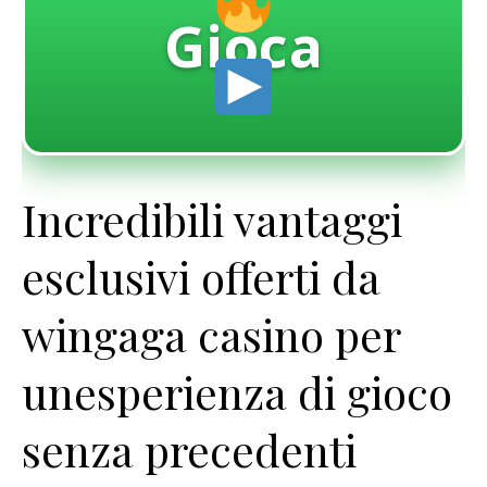
Gioca
Incredibili vantaggi
esclusivi offerti da
wingaga casino per
unesperienza di gioco
senza precedenti