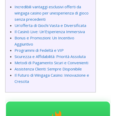
Incredibili vantaggi esclusivi offerti da
wingaga casino per unesperienza di gioco
senza precedenti
Un’offerta di Giochi Vasta e Diversificata
Il Casinò Live: Un’Esperienza Immersiva
Bonus e Promozioni: Un Incentivo
Aggiuntivo
Programmi di Fedeltà e VIP
Sicurezza e Affidabilità: Priorità Assoluta
Metodi di Pagamento Sicuri e Convenienti
Assistenza Clienti: Sempre Disponibile
Il Futuro di Wingaga Casino: Innovazione e
Crescita