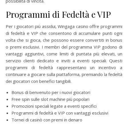
possibilità di vincita.
Programmi di Fedeltà e VIP
Per i giocatori più assidui, Wingaga casino offre programmi
di fedeltà e VIP che consentono di accumulare punti ogni
volta che si gioca, che possono essere convertiti in bonus
o premi esclusivi. I membri del programma VIP godono di
vantaggi aggiuntivi, come limiti di puntata più elevati, un
servizio clienti dedicato e inviti a eventi speciali. Questi
programmi di fedeltà rappresentano un incentivo a
continuare a giocare sulla piattaforma, premiando la fedeltà
dei giocatori con benefici tangibili.
Bonus di benvenuto per i nuovi giocatori
Free spin sulle slot machine più popolari
Promozioni speciali legate a eventi specifici
Programmi di fedeltà e VIP con vantaggi esclusivi
Tornei di casinò con premi in denaro