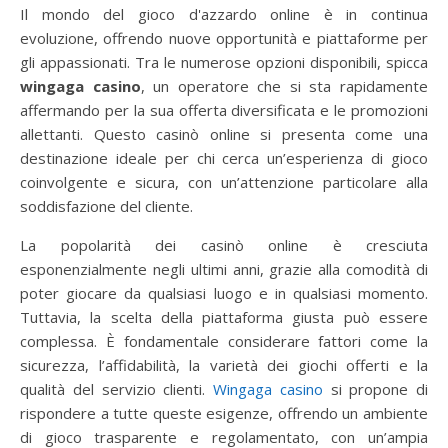
Il mondo del gioco d'azzardo online è in continua
evoluzione, offrendo nuove opportunità e piattaforme per
gli appassionati. Tra le numerose opzioni disponibili, spicca
wingaga casino
, un operatore che si sta rapidamente
affermando per la sua offerta diversificata e le promozioni
allettanti. Questo casinò online si presenta come una
destinazione ideale per chi cerca un’esperienza di gioco
coinvolgente e sicura, con un’attenzione particolare alla
soddisfazione del cliente.
La popolarità dei casinò online è cresciuta
esponenzialmente negli ultimi anni, grazie alla comodità di
poter giocare da qualsiasi luogo e in qualsiasi momento.
Tuttavia, la scelta della piattaforma giusta può essere
complessa. È fondamentale considerare fattori come la
sicurezza, l’affidabilità, la varietà dei giochi offerti e la
qualità del servizio clienti.
Wingaga casino
si propone di
rispondere a tutte queste esigenze, offrendo un ambiente
di gioco trasparente e regolamentato, con un’ampia