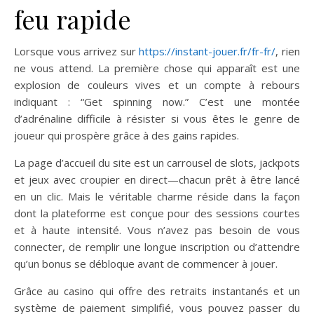
feu rapide
Lorsque vous arrivez sur
https://instant-jouer.fr/fr-fr/
, rien
ne vous attend. La première chose qui apparaît est une
explosion de couleurs vives et un compte à rebours
indiquant : “Get spinning now.” C’est une montée
d’adrénaline difficile à résister si vous êtes le genre de
joueur qui prospère grâce à des gains rapides.
La page d’accueil du site est un carrousel de slots, jackpots
et jeux avec croupier en direct—chacun prêt à être lancé
en un clic. Mais le véritable charme réside dans la façon
dont la plateforme est conçue pour des sessions courtes
et à haute intensité. Vous n’avez pas besoin de vous
connecter, de remplir une longue inscription ou d’attendre
qu’un bonus se débloque avant de commencer à jouer.
Grâce au casino qui offre des retraits instantanés et un
système de paiement simplifié, vous pouvez passer du