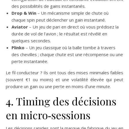
des possibilités de gains instantanés.
Drop & Win
– Un mécanisme simple de chute où
chaque spin peut déclencher un gain instantané.
Aviator
– Un jeu de pari en direct où vous prédisez la
durée de vol de l’avion ; le résultat est révélé en
quelques secondes.
Plinko
– Un jeu classique où la balle tombe à travers
des chevilles ; chaque chute est une récompense ou une
perte instantanée.
Le fil conducteur ? Ils ont tous des mises minimales faibles
(souvent €1 ou moins) et une volatilité élevée qui peut
produire un gain ou une perte en moins d’une minute.
4. Timing des décisions
en micro‑sessions
Les décisions rapides sont la marque de fabrique du jeu en