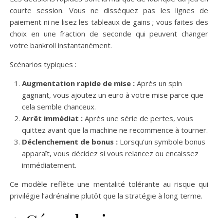
courte session. Vous ne disséquez pas les lignes de
paiement ni ne lisez les tableaux de gains ; vous faites des
choix en une fraction de seconde qui peuvent changer
votre bankroll instantanément.
Scénarios typiques :
Augmentation rapide de mise :
Après un spin
gagnant, vous ajoutez un euro à votre mise parce que
cela semble chanceux.
Arrêt immédiat :
Après une série de pertes, vous
quittez avant que la machine ne recommence à tourner.
Déclenchement de bonus :
Lorsqu’un symbole bonus
apparaît, vous décidez si vous relancez ou encaissez
immédiatement.
Ce modèle reflète une mentalité tolérante au risque qui
privilégie l’adrénaline plutôt que la stratégie à long terme.