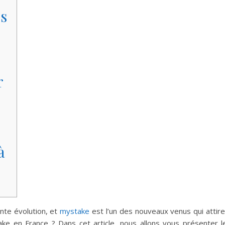
s
r
à
nte évolution, et
mystake
est l’un des nouveaux venus qui attire
ke en France ? Dans cet article, nous allons vous présenter 