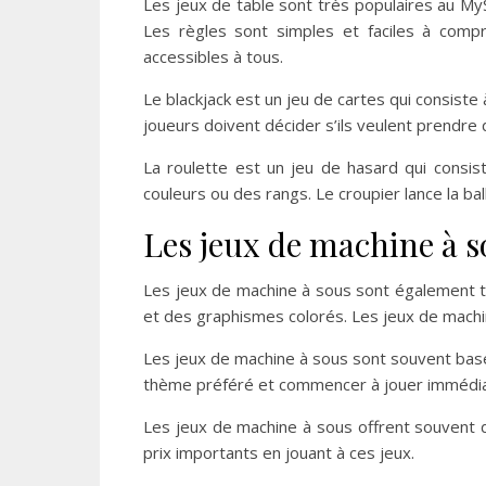
Les jeux de table sont très populaires au MySt
Les règles sont simples et faciles à comp
accessibles à tous.
Le blackjack est un jeu de cartes qui consiste
joueurs doivent décider s’ils veulent prendre 
La roulette est un jeu de hasard qui consis
couleurs ou des rangs. Le croupier lance la bal
Les jeux de machine à s
Les jeux de machine à sous sont également tr
et des graphismes colorés. Les jeux de machi
Les jeux de machine à sous sont souvent basés
thème préféré et commencer à jouer immédi
Les jeux de machine à sous offrent souvent d
prix importants en jouant à ces jeux.