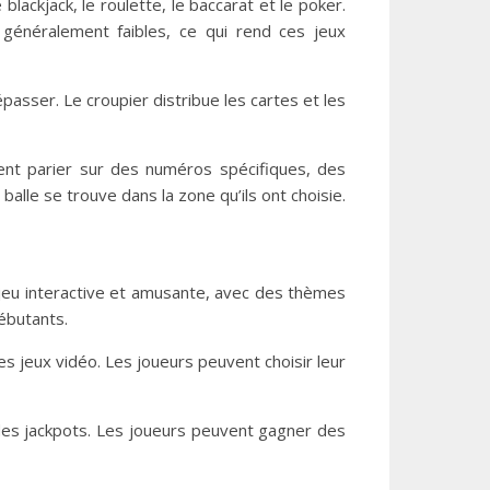
lackjack, le roulette, le baccarat et le poker.
généralement faibles, ce qui rend ces jeux
passer. Le croupier distribue les cartes et les
vent parier sur des numéros spécifiques, des
balle se trouve dans la zone qu’ils ont choisie.
 jeu interactive et amusante, avec des thèmes
ébutants.
s jeux vidéo. Les joueurs peuvent choisir leur
 des jackpots. Les joueurs peuvent gagner des