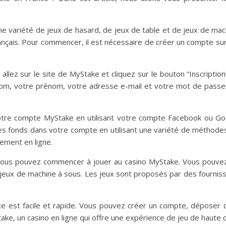
e variété de jeux de hasard, de jeux de table et de jeux de machi
 français. Pour commencer, il est nécessaire de créer un compte s
lez sur le site de MyStake et cliquez sur le bouton “Inscription
nom, votre prénom, votre adresse e-mail et votre mot de passe. 
e compte MyStake en utilisant votre compte Facebook ou Googl
 fonds dans votre compte en utilisant une variété de méthodes 
iement en ligne.
ous pouvez commencer à jouer au casino MyStake. Vous pouvez c
jeux de machine à sous. Les jeux sont proposés par des fourniss
ce est facile et rapide. Vous pouvez créer un compte, déposer
ke, un casino en ligne qui offre une expérience de jeu de haute qu