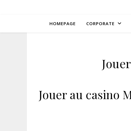
HOMEPAGE
CORPORATE
Jouer
Jouer au casino 