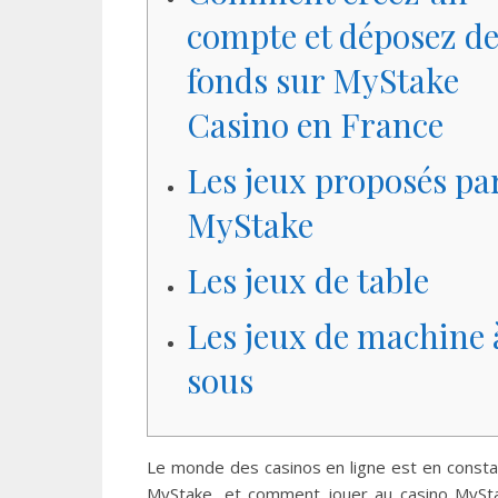
compte et déposez de
fonds sur MyStake
Casino en France
Les jeux proposés pa
MyStake
Les jeux de table
Les jeux de machine 
sous
Le monde des casinos en ligne est en consta
MyStake, et comment jouer au casino MySta