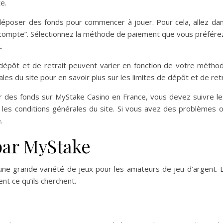
e.
époser des fonds pour commencer à jouer. Pour cela, allez dans
compte”. Sélectionnez la méthode de paiement que vous préférez, 
.
e dépôt et de retrait peuvent varier en fonction de votre métho
les du site pour en savoir plus sur les limites de dépôt et de retr
des fonds sur MyStake Casino en France, vous devez suivre les
les conditions générales du site. Si vous avez des problèmes o
.
par MyStake
ne grande variété de jeux pour les amateurs de jeu d’argent. L
nt ce qu’ils cherchent.