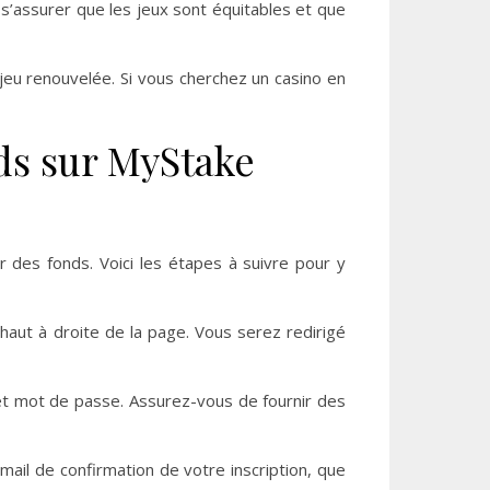
s’assurer que les jeux sont équitables et que
jeu renouvelée. Si vous cherchez un casino en
ds sur MyStake
des fonds. Voici les étapes à suivre pour y
 haut à droite de la page. Vous serez redirigé
et mot de passe. Assurez-vous de fournir des
-mail de confirmation de votre inscription, que