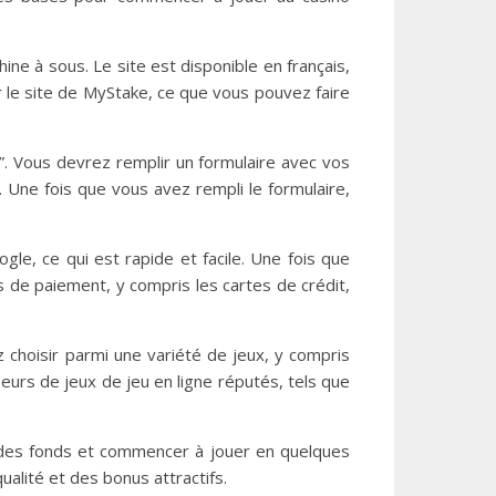
ne à sous. Le site est disponible en français,
ur le site de MyStake, ce que vous pouvez faire
”. Vous devrez remplir un formulaire avec vos
Une fois que vous avez rempli le formulaire,
e, ce qui est rapide et facile. Une fois que
de paiement, y compris les cartes de crédit,
hoisir parmi une variété de jeux, y compris
eurs de jeux de jeu en ligne réputés, tels que
 des fonds et commencer à jouer en quelques
alité et des bonus attractifs.