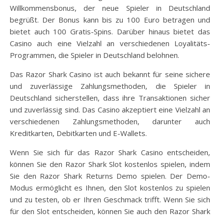
Willkommensbonus, der neue Spieler in Deutschland
begrüßt. Der Bonus kann bis zu 100 Euro betragen und
bietet auch 100 Gratis-Spins. Darüber hinaus bietet das
Casino auch eine Vielzahl an verschiedenen Loyalitäts-
Programmen, die Spieler in Deutschland belohnen.
Das Razor Shark Casino ist auch bekannt für seine sichere
und zuverlässige Zahlungsmethoden, die Spieler in
Deutschland sicherstellen, dass ihre Transaktionen sicher
und zuverlässig sind. Das Casino akzeptiert eine Vielzahl an
verschiedenen Zahlungsmethoden, darunter auch
Kreditkarten, Debitkarten und E-Wallets.
Wenn Sie sich für das Razor Shark Casino entscheiden,
können Sie den Razor Shark Slot kostenlos spielen, indem
Sie den Razor Shark Returns Demo spielen. Der Demo-
Modus ermöglicht es Ihnen, den Slot kostenlos zu spielen
und zu testen, ob er Ihren Geschmack trifft. Wenn Sie sich
für den Slot entscheiden, können Sie auch den Razor Shark