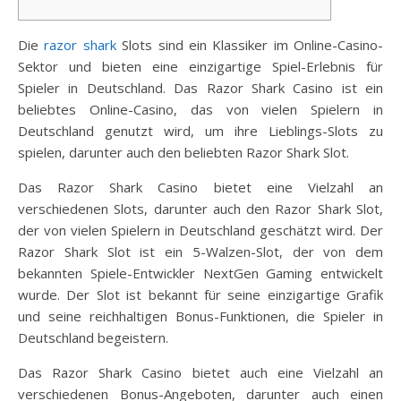
Die
razor shark
Slots sind ein Klassiker im Online-Casino-
Sektor und bieten eine einzigartige Spiel-Erlebnis für
Spieler in Deutschland. Das Razor Shark Casino ist ein
beliebtes Online-Casino, das von vielen Spielern in
Deutschland genutzt wird, um ihre Lieblings-Slots zu
spielen, darunter auch den beliebten Razor Shark Slot.
Das Razor Shark Casino bietet eine Vielzahl an
verschiedenen Slots, darunter auch den Razor Shark Slot,
der von vielen Spielern in Deutschland geschätzt wird. Der
Razor Shark Slot ist ein 5-Walzen-Slot, der von dem
bekannten Spiele-Entwickler NextGen Gaming entwickelt
wurde. Der Slot ist bekannt für seine einzigartige Grafik
und seine reichhaltigen Bonus-Funktionen, die Spieler in
Deutschland begeistern.
Das Razor Shark Casino bietet auch eine Vielzahl an
verschiedenen Bonus-Angeboten, darunter auch einen