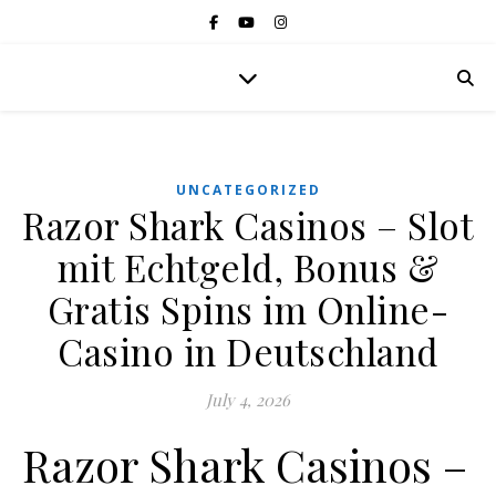
UNCATEGORIZED
Razor Shark Casinos – Slot
mit Echtgeld, Bonus &
Gratis Spins im Online-
Casino in Deutschland
July 4, 2026
Razor Shark Casinos –