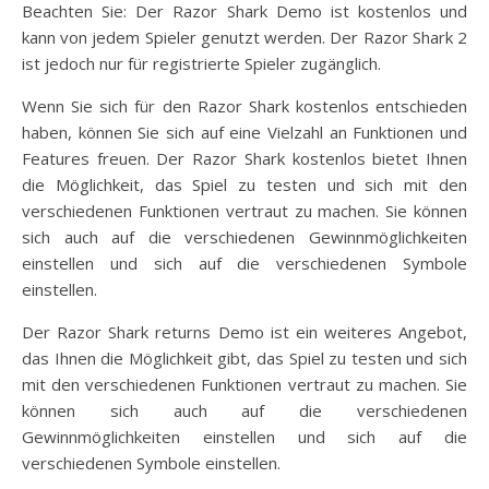
Beachten Sie: Der Razor Shark Demo ist kostenlos und
kann von jedem Spieler genutzt werden. Der Razor Shark 2
ist jedoch nur für registrierte Spieler zugänglich.
Wenn Sie sich für den Razor Shark kostenlos entschieden
haben, können Sie sich auf eine Vielzahl an Funktionen und
Features freuen. Der Razor Shark kostenlos bietet Ihnen
die Möglichkeit, das Spiel zu testen und sich mit den
verschiedenen Funktionen vertraut zu machen. Sie können
sich auch auf die verschiedenen Gewinnmöglichkeiten
einstellen und sich auf die verschiedenen Symbole
einstellen.
Der Razor Shark returns Demo ist ein weiteres Angebot,
das Ihnen die Möglichkeit gibt, das Spiel zu testen und sich
mit den verschiedenen Funktionen vertraut zu machen. Sie
können sich auch auf die verschiedenen
Gewinnmöglichkeiten einstellen und sich auf die
verschiedenen Symbole einstellen.