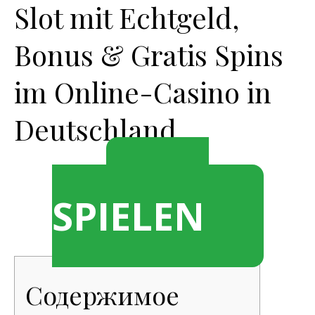
Slot mit Echtgeld,
Bonus & Gratis Spins
im Online-Casino in
Deutschland
SPIELEN
Содержимое