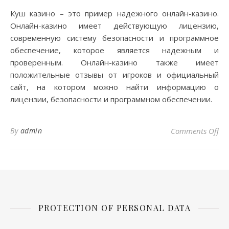
Куш казино – это пример надежного онлайн-казино.
Онлайн-казино имеет действующую лицензию,
современную систему безопасности и программное
обеспечение, которое является надежным и
проверенным. Онлайн-казино также имеет
положительные отзывы от игроков и официальный
сайт, на котором можно найти информацию о
лицензии, безопасности и программном обеспечении.
on
By
admin
Comments Off
PROTECTION OF PERSONAL DATA