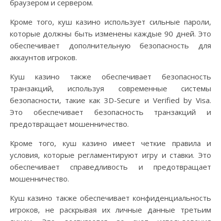
браузером и сервером.
Кроме того, куш казино использует сильные пароли,
которые должны быть изменены каждые 90 дней. Это
обеспечивает дополнительную безопасность для
аккаунтов игроков.
Куш казино также обеспечивает безопасность
транзакций, используя современные системы
безопасности, такие как 3D-Secure и Verified by Visa.
Это обеспечивает безопасность транзакций и
предотвращает мошенничество.
Кроме того, куш казино имеет четкие правила и
условия, которые регламентируют игру и ставки. Это
обеспечивает справедливость и предотвращает
мошенничество.
Куш казино также обеспечивает конфиденциальность
игроков, не раскрывая их личные данные третьим