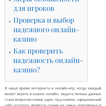
для игроков
Проверка и выбор
надежного онлайн-
казино
Как проверить
надежность онлайн-
казино?
В наше время интернета и онлайн-игр, когда каждый
может играть в казино онлайн, защита личных данных
стала вопросом номер один. Куш казино, официальный
сайт которого является одним из самых популярных в