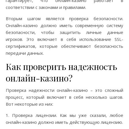
гарантирует, что онлайн-казино работает в
соответствии с законами и правилами.
Вторым шагом является проверка безопасности.
Онлайн-казино должно иметь современную систему
безопасности, чтобы защитить личные данные
игроков. Это включает в себя использование SSL-
сертификатов, которые обеспечивают безопасность
передачи данных.
Как проверить надежность
онлайн-казино?
Проверка надежности онлайн-казино – это сложный
процесс, который включает в себя несколько шагов.
Вот некоторые из них:
1. Проверка лицензии. Как мы уже сказали, любое
онлайн-казино должно иметь действующую лицензию.