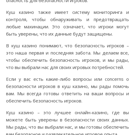
опасность для безопасности игроков.
Куш казино также имеет систему мониторинга и
контроля, чтобы обнаруживать и предотвращать
любые махинации. Это означает, что игроки могут
быть уверены, что их данные будут защищены.
В куш казино понимают, что безопасность игроков –
это наша первая и последняя забота. Мы делаем все,
чтобы обеспечить безопасность игроков, и мы рады,
что вы выбрали нас для своих игровых потребностей.
Если у вас есть какие-либо вопросы или concerns о
безопасности игроков в куш казино, мы рады помочь
вам. Мы всегда готовы ответить на ваши вопросы и
обеспечить безопасность игроков.
Куш казино – это лучшее онлайн-казино, где вы
можете быть уверены в безопасности своих данных.
Мы рады, что вы выбрали нас, и мы готовы обеспечить
вам безопасное и развлекательное игровое опыта.