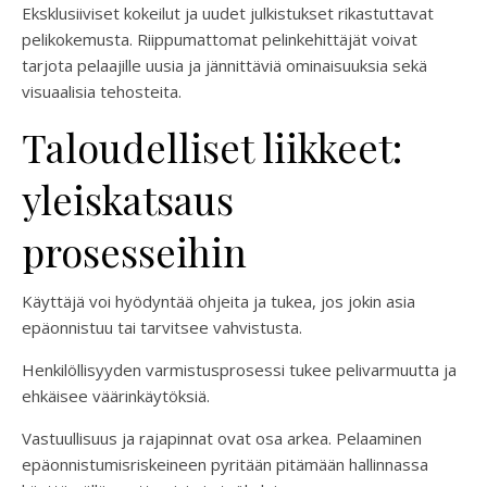
Eksklusiiviset kokeilut ja uudet julkistukset rikastuttavat
pelikokemusta. Riippumattomat pelinkehittäjät voivat
tarjota pelaajille uusia ja jännittäviä ominaisuuksia sekä
visuaalisia tehosteita.
Taloudelliset liikkeet:
yleiskatsaus
prosesseihin
Käyttäjä voi hyödyntää ohjeita ja tukea, jos jokin asia
epäonnistuu tai tarvitsee vahvistusta.
Henkilöllisyyden varmistusprosessi tukee pelivarmuutta ja
ehkäisee väärinkäytöksiä.
Vastuullisuus ja rajapinnat ovat osa arkea. Pelaaminen
epäonnistumisriskeineen pyritään pitämään hallinnassa