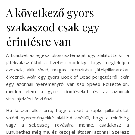
A következő gyors
szakaszod csak egy
érintésre van
A Lunubet az egész ökoszisztémáját úgy alakította ki—a
játékválasztéktól a fizetési módokig—hogy megfeleljen
azoknak, akik rövid, magas intenzitású játékpillanatokat
élveznek. Akár egy gyors Book of Dead pörgetésről, akár
egy azonnali nyereményről van szó Speed Roulette-on,
minden elem a gyors döntéseket és az azonnali
visszajelzést ösztönzi.
Ha készen állsz arra, hogy ezeket a röpke pillanatokat
valódi nyereményekké alakítsd anélkül, hogy a minőség
vagy a sebesség rovására menne, csatlakozz a
Lunubethez még ma, és kezdj el játszani azonnal. Szerezz