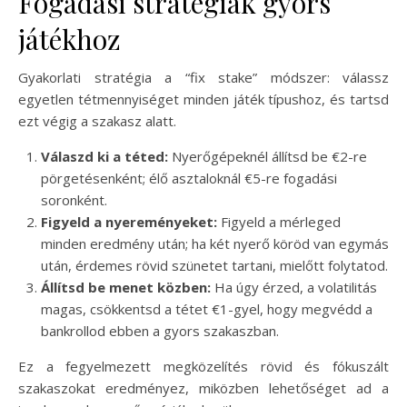
Fogadási stratégiák gyors
játékhoz
Gyakorlati stratégia a “fix stake” módszer: válassz
egyetlen tétmennyiséget minden játék típushoz, és tartsd
ezt végig a szakasz alatt.
Válaszd ki a téted:
Nyerőgépeknél állítsd be €2-re
pörgetésenként; élő asztaloknál €5-re fogadási
soronként.
Figyeld a nyereményeket:
Figyeld a mérleged
minden eredmény után; ha két nyerő köröd van egymás
után, érdemes rövid szünetet tartani, mielőtt folytatod.
Állítsd be menet közben:
Ha úgy érzed, a volatilitás
magas, csökkentsd a tétet €1-gyel, hogy megvédd a
bankrollod ebben a gyors szakaszban.
Ez a fegyelmezett megközelítés rövid és fókuszált
szakaszokat eredményez, miközben lehetőséget ad a