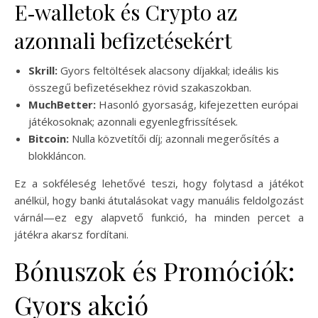
E‑walletok és Crypto az
azonnali befizetésekért
Skrill:
Gyors feltöltések alacsony díjakkal; ideális kis
összegű befizetésekhez rövid szakaszokban.
MuchBetter:
Hasonló gyorsaság, kifejezetten európai
játékosoknak; azonnali egyenlegfrissítések.
Bitcoin:
Nulla közvetítői díj; azonnali megerősítés a
blokkláncon.
Ez a sokféleség lehetővé teszi, hogy folytasd a játékot
anélkül, hogy banki átutalásokat vagy manuális feldolgozást
várnál—ez egy alapvető funkció, ha minden percet a
játékra akarsz fordítani.
Bónuszok és Promóciók:
Gyors akció