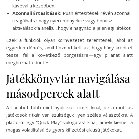
kávéval a kezedben.
Azonnali Értesítések:
Push értesítések révén azonnal
reagálhatsz nagy nyereményekre vagy bónusz
aktiválásokra anélkül, hogy elhagynád a jelenlegi játékot.
Ezek a funkciók olyan környezetet teremtenek, ahol az
egyetlen döntés, amit hoznod kell, az, hogy hány kreditet
teszel fel a következő pörgetésre—egy pillanat alatt
meghozható döntés.
Játékkönyvtár navigálása
másodpercek alatt
A Lunubet több mint nyolcezer címet kínál, de a mobilos
játékosok ritkán van szükségük ilyen széles választékra. A
platform egy “Quick Play” válogatást kínál, amely kiemeli a
magas volatilitású és gyors kifizetési ciklusú játékokat.