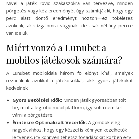
Mivel a játék rövid szakaszokra van tervezve, minden
pörgetés vagy kéz eredményét úgy számítják ki, hogy egy
perc alatt döntő eredményt hozzon—ez tökéletes
azoknak, akik izgalomra vágynak, de csak néhány percre
van idejük.
Miért vonzó a Lunubet a
mobilos játékosok számára?
A Lunubet mobiloldala három fő előnyt kínál, amelyek
rezonálnak azokkal a játékosokkal, akik gyors játékokat
kedvelnek:
Gyors Betöltési Idők:
Minden játék gyorsabban tölt
be, mint a legtöbb mobil platform, így soha nem kell
várni a pörgetésre.
Érintésre Optimalizált Vezérlők:
A gombok elég
nagyok ahhoz, hogy egy kézzel is könnyen kezelhetők
legyenek, így könnyen tehetsz fogadásokat közben egy