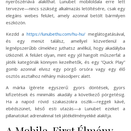
nyerőszériává alakíthat. Lunubet mobiloldala erre lett
tervezve—nincs szükség alkalmazás letöltésére, csak egy
elegáns webes felület, amely azonnal betölt bármilyen
eszközön.
Kezdd a
https://lunubethu.com/hu-hu/
meglátogatásával,
és egy menüt találsz, amellyel közvetlenül a
legnépszerűbb címekhez juthatsz anélkül, hogy akadályba
ütköznél. A felület olyan, mint egy jól hangolt műszerfal: a
játék kategóriák könnyen kezelhetők, és egy “Quick Play”
gomb azonnal elvisz egy pörgő orsóra vagy egy élő
osztós asztalhoz néhány másodperc alatt.
A márka ígérete egyszerű: gyors döntések, gyors
kifizetések és minimális akadály a következő pörgetésig.
Ha a napod rövid szakaszokra oszlik—reggeli kávé,
ebédszünet, késő esti utazás—a Lunubet ezeket a
pillanatokat adrenalinnal teli játékélményekké alakítja.
A Mobile-First Élmény