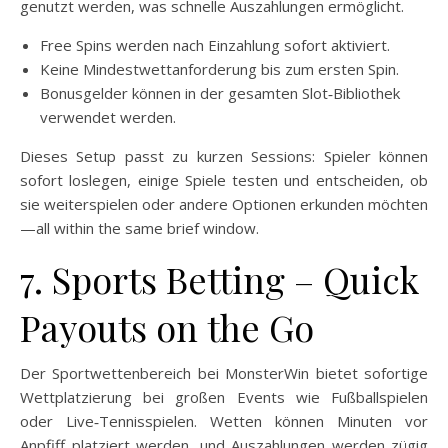
genutzt werden, was schnelle Auszahlungen ermöglicht.
Free Spins werden nach Einzahlung sofort aktiviert.
Keine Mindestwettanforderung bis zum ersten Spin.
Bonusgelder können in der gesamten Slot‑Bibliothek
verwendet werden.
Dieses Setup passt zu kurzen Sessions: Spieler können
sofort loslegen, einige Spiele testen und entscheiden, ob
sie weiterspielen oder andere Optionen erkunden möchten
—all within the same brief window.
7. Sports Betting – Quick
Payouts on the Go
Der Sportwettenbereich bei MonsterWin bietet sofortige
Wettplatzierung bei großen Events wie Fußballspielen
oder Live‑Tennisspielen. Wetten können Minuten vor
Anpfiff platziert werden, und Auszahlungen werden zügig