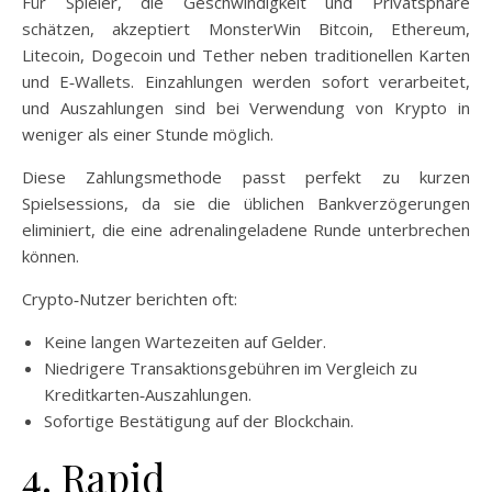
Für Spieler, die Geschwindigkeit und Privatsphäre
schätzen, akzeptiert MonsterWin Bitcoin, Ethereum,
Litecoin, Dogecoin und Tether neben traditionellen Karten
und E‑Wallets. Einzahlungen werden sofort verarbeitet,
und Auszahlungen sind bei Verwendung von Krypto in
weniger als einer Stunde möglich.
Diese Zahlungsmethode passt perfekt zu kurzen
Spielsessions, da sie die üblichen Bankverzögerungen
eliminiert, die eine adrenalingeladene Runde unterbrechen
können.
Crypto‑Nutzer berichten oft:
Keine langen Wartezeiten auf Gelder.
Niedrigere Transaktionsgebühren im Vergleich zu
Kreditkarten‑Auszahlungen.
Sofortige Bestätigung auf der Blockchain.
4. Rapid