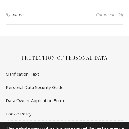
on 
By
admin
Comments Off
PROTECTION OF PERSONAL DATA
Clarification Text
Personal Data Security Guide
Data Owner Application Form
Cookie Policy
This website uses cookies to ensure you get the best experience.