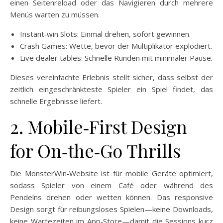
einen Seitenreload oder das Navigieren durch mehrere
Menüs warten zu müssen.
Instant‑win Slots: Einmal drehen, sofort gewinnen.
Crash Games: Wette, bevor der Multiplikator explodiert.
Live dealer tables: Schnelle Runden mit minimaler Pause.
Dieses vereinfachte Erlebnis stellt sicher, dass selbst der
zeitlich eingeschränkteste Spieler ein Spiel findet, das
schnelle Ergebnisse liefert.
2. Mobile‑First Design
for On‑the‑Go Thrills
Die MonsterWin‑Website ist für mobile Geräte optimiert,
sodass Spieler von einem Café oder während des
Pendelns drehen oder wetten können. Das responsive
Design sorgt für reibungsloses Spielen—keine Downloads,
keine Wartezeiten im App‑Store—damit die Sessions kurz