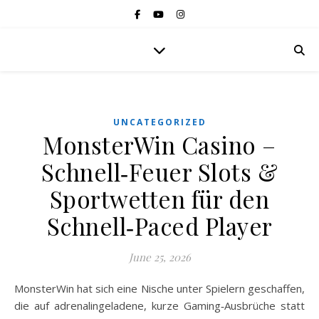
UNCATEGORIZED
MonsterWin Casino –
Schnell‑Feuer Slots &
Sportwetten für den
Schnell‑Paced Player
June 25, 2026
MonsterWin hat sich eine Nische unter Spielern geschaffen,
die auf adrenalingeladene, kurze Gaming‑Ausbrüche statt