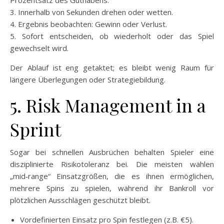
Prozentsatz des Guthabens.
3. Innerhalb von Sekunden drehen oder wetten.
4. Ergebnis beobachten: Gewinn oder Verlust.
5. Sofort entscheiden, ob wiederholt oder das Spiel
gewechselt wird.
Der Ablauf ist eng getaktet; es bleibt wenig Raum für
längere Überlegungen oder Strategiebildung.
5. Risk Management in a
Sprint
Sogar bei schnellen Ausbrüchen behalten Spieler eine
disziplinierte Risikotoleranz bei. Die meisten wählen
„mid‑range“ Einsatzgrößen, die es ihnen ermöglichen,
mehrere Spins zu spielen, während ihr Bankroll vor
plötzlichen Ausschlägen geschützt bleibt.
Vordefinierten Einsatz pro Spin festlegen (z.B. €5).