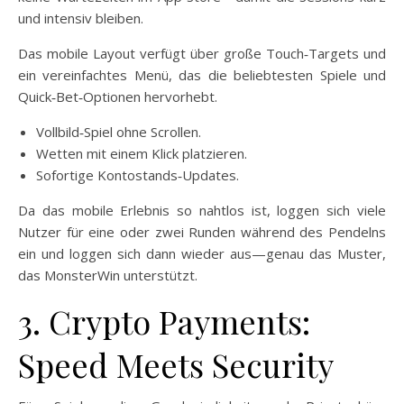
und intensiv bleiben.
Das mobile Layout verfügt über große Touch‑Targets und
ein vereinfachtes Menü, das die beliebtesten Spiele und
Quick‑Bet‑Optionen hervorhebt.
Vollbild‑Spiel ohne Scrollen.
Wetten mit einem Klick platzieren.
Sofortige Kontostands‑Updates.
Da das mobile Erlebnis so nahtlos ist, loggen sich viele
Nutzer für eine oder zwei Runden während des Pendelns
ein und loggen sich dann wieder aus—genau das Muster,
das MonsterWin unterstützt.
3. Crypto Payments:
Speed Meets Security