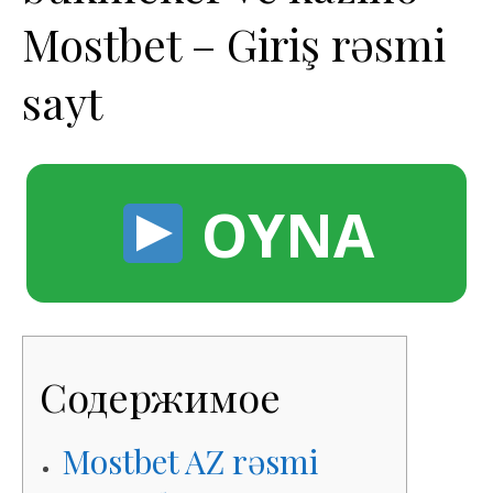
Mostbet – Giriş rəsmi
sayt
OYNA
Содержимое
Mostbet AZ rəsmi