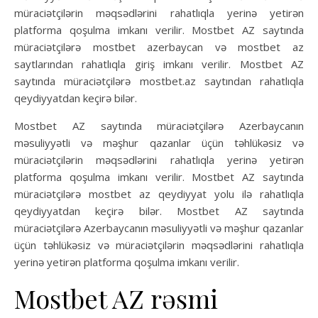
müraciətçilərin məqsədlərini rahatlıqla yerinə yetirən
platforma qoşulma imkanı verilir. Mostbet AZ saytında
müraciətçilərə mostbet azerbaycan və mostbet az
saytlarından rahatlıqla giriş imkanı verilir. Mostbet AZ
saytında müraciətçilərə mostbet.az saytından rahatlıqla
qeydiyyatdan keçirə bilər.
Mostbet AZ saytında müraciətçilərə Azerbaycanın
məsuliyyətli və məşhur qazanlar üçün təhlükəsiz və
müraciətçilərin məqsədlərini rahatlıqla yerinə yetirən
platforma qoşulma imkanı verilir. Mostbet AZ saytında
müraciətçilərə mostbet az qeydiyyat yolu ilə rahatlıqla
qeydiyyatdan keçirə bilər. Mostbet AZ saytında
müraciətçilərə Azerbaycanın məsuliyyətli və məşhur qazanlar
üçün təhlükəsiz və müraciətçilərin məqsədlərini rahatlıqla
yerinə yetirən platforma qoşulma imkanı verilir.
Mostbet AZ rəsmi