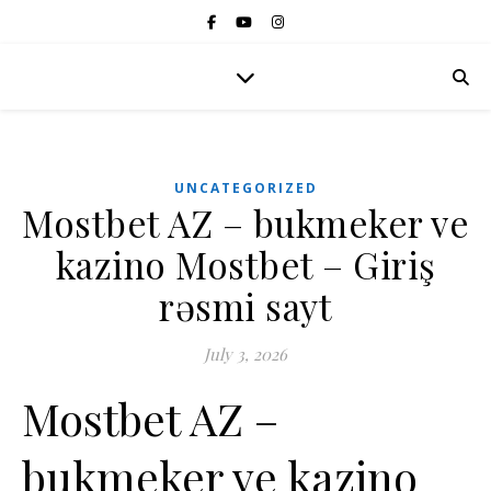
UNCATEGORIZED
Mostbet AZ – bukmeker ve
kazino Mostbet – Giriş
rəsmi sayt
July 3, 2026
Mostbet AZ –
bukmeker ve kazino