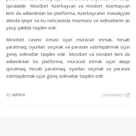
qurulabilir. Mostbet Azerbaycan və mosbet Azerbaycan
kimi də adlandırılan bu platforma, Azerbaycanın məsuliyyəti
altında işləyir və bu nəticəsində məzmunu və xidmətlərini ən
yaxşı şəkildə təqdim edir.
Mostbet casino icməsi üçün müraciət etmək, hesab
yaratmaq, oyunları seçmək və parasını xatirləşdirmək üçün
geniş xidmətlər təqdim edir. Mostbet və mosbet kimi də
adlandırılan bu platforma, müraciət etmək üçün əlaqə
qurulmaq, hesab yaratmaq, oyunları seçmək və parasını
xatirləşdirmək üçün geniş xidmətlər təqdim edir.
on 
By
admin
Comments Off