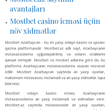
avantajları
Mostbet casino icməsi üçün
növ xidmətlər
Mostbet Azərbaycan – bu en yaxşı onlayn kazino və qazanc
qazma platformasıdır. Mostbet.az adlı sayt, Azərbaycanın
mütəxəssislərinə uyğunlaşdırılmış və onların istəklərini
qənaət etmişdir. Mostbet və mosbet adlarına görə də, bu
platforma Azərbaycanın mütəxəssislərinə əsasən müraciət
edilir. Mostbet Azərbaycan saytında ən yaxşı oyunlar,
maksimum mütəxəssis mütəmadi və ən yaxşı xidmətlər tapa
bilərsiniz.
Mostbet onlayn kazino icməsi, Azərbaycanın
mütəxəssislərinə ən yaxşı mütəmadi və xidmətləri verir.
Mostbet.az saytında mütəxəssislər ən yaxşı oyunları,