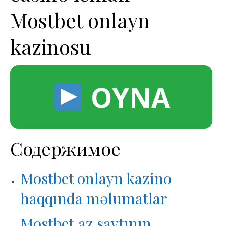
Mostbet onlayn
kazinosu
OYNA
Содержимое
Mostbet onlayn kazino
haqqında məlumatlar
Mostbet.az saytının