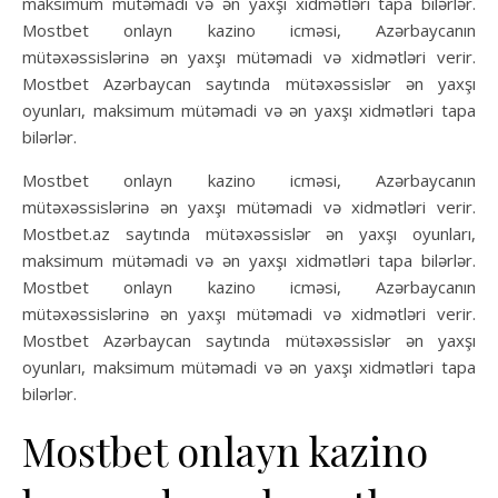
maksimum mütəmadi və ən yaxşı xidmətləri tapa bilərlər.
Mostbet onlayn kazino icməsi, Azərbaycanın
mütəxəssislərinə ən yaxşı mütəmadi və xidmətləri verir.
Mostbet Azərbaycan saytında mütəxəssislər ən yaxşı
oyunları, maksimum mütəmadi və ən yaxşı xidmətləri tapa
bilərlər.
Mostbet onlayn kazino icməsi, Azərbaycanın
mütəxəssislərinə ən yaxşı mütəmadi və xidmətləri verir.
Mostbet.az saytında mütəxəssislər ən yaxşı oyunları,
maksimum mütəmadi və ən yaxşı xidmətləri tapa bilərlər.
Mostbet onlayn kazino icməsi, Azərbaycanın
mütəxəssislərinə ən yaxşı mütəmadi və xidmətləri verir.
Mostbet Azərbaycan saytında mütəxəssislər ən yaxşı
oyunları, maksimum mütəmadi və ən yaxşı xidmətləri tapa
bilərlər.
Mostbet onlayn kazino