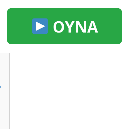
OYNA
o