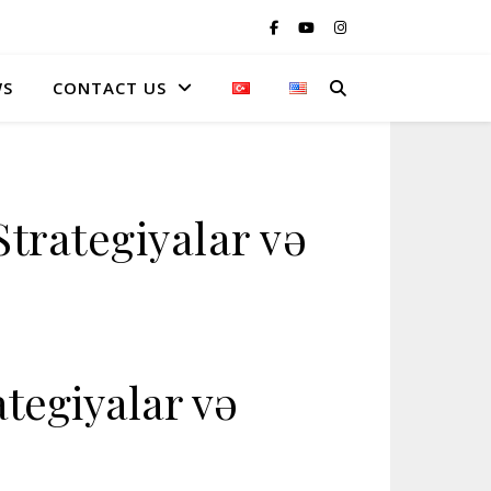
WS
CONTACT US
trategiyalar və
tegiyalar və