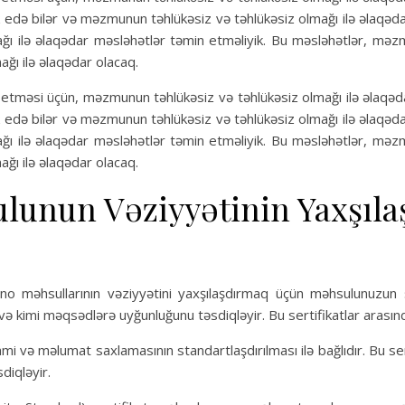
də bilər və məzmunun təhlükəsiz və təhlükəsiz olmağı ilə əlaqəd
ğı ilə əlaqədar məsləhətlər təmin etməliyik. Bu məsləhətlər, mə
ğı ilə əlaqədar olacaq.
etməsi üçün, məzmunun təhlükəsiz və təhlükəsiz olmağı ilə əlaqəda
də bilər və məzmunun təhlükəsiz və təhlükəsiz olmağı ilə əlaqəd
ğı ilə əlaqədar məsləhətlər təmin etməliyik. Bu məsləhətlər, mə
ğı ilə əlaqədar olacaq.
lunun Vəziyyətinin Yaxşıla
o məhsullarının vəziyyətini yaxşılaşdırmaq üçün məhsulunuzun sert
 və kimi məqsədlərə uyğunluğunu təsdiqləyir. Bu sertifikatlar arası
 və məlumat saxlamasının standartlaşdırılması ilə bağlıdır. Bu ser
diqləyir.