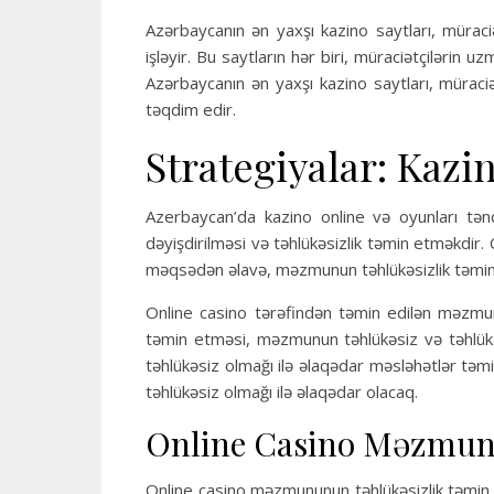
Azərbaycanın ən yaxşı kazino saytları, mürac
işləyir. Bu saytların hər biri, müraciətçiləri
Azərbaycanın ən yaxşı kazino saytları, müraciə
təqdim edir.
Strategiyalar: Kazi
Azerbaycan’da kazino online və oyunları tən
dəyişdirilməsi və təhlükəsizlik təmin etməkdi
məqsədən əlavə, məzmunun təhlükəsizlik təmin 
Online casino tərəfindən təmin edilən məzmu
təmin etməsi, məzmunun təhlükəsiz və təhlük
təhlükəsiz olmağı ilə əlaqədar məsləhətlər tə
təhlükəsiz olmağı ilə əlaqədar olacaq.
Online Casino Məzmun
Online casino məzmununun təhlükəsizlik təmin 