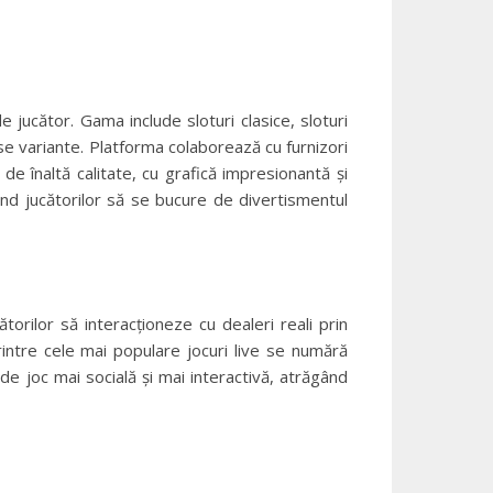
 jucător. Gama include sloturi clasice, sloturi
se variante. Platforma colaborează cu furnizori
 înaltă calitate, cu grafică impresionantă și
ând jucătorilor să se bucure de divertismentul
orilor să interacționeze cu dealeri reali prin
rintre cele mai populare jocuri live se numără
ă de joc mai socială și mai interactivă, atrăgând