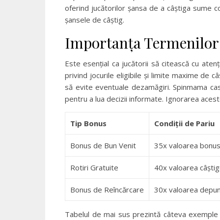
oferind jucătorilor șansa de a câștiga sume co
șansele de câștig.
Importanța Termenilor 
Este esențial ca jucătorii să citească cu atenț
privind jocurile eligibile și limite maxime de 
să evite eventuale dezamăgiri. Spinmama casino
pentru a lua decizii informate. Ignorarea acest
Tip Bonus
Condiții de Pariu
Bonus de Bun Venit
35x valoarea bonus
Rotiri Gratuite
40x valoarea câștig
Bonus de Reîncărcare
30x valoarea depun
Tabelul de mai sus prezintă câteva exemple de