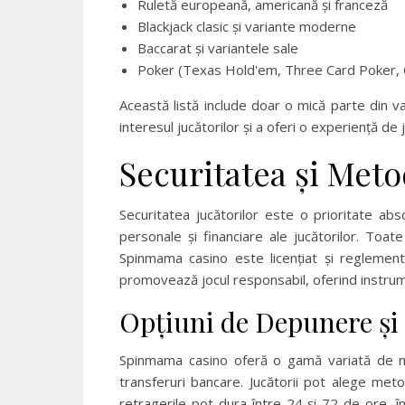
Ruletă europeană, americană și franceză
Blackjack clasic și variante moderne
Baccarat și variantele sale
Poker (Texas Hold'em, Three Card Poker, 
Această listă include doar o mică parte din 
interesul jucătorilor și a oferi o experiență de
Securitatea și Meto
Securitatea jucătorilor este o prioritate ab
personale și financiare ale jucătorilor. Toat
Spinmama casino este licențiat și reglemen
promovează jocul responsabil, oferind instrumen
Opțiuni de Depunere și
Spinmama casino oferă o gamă variată de meto
transferuri bancare. Jucătorii pot alege met
retragerile pot dura între 24 și 72 de ore, 