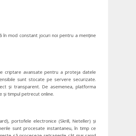
ă în mod constant jocuri noi pentru a menține
 de criptare avansate pentru a proteja datele
 sensibile sunt stocate pe servere securizate.
rect și transparent. De asemenea, platforma
e și timpul petrecut online.
, portofele electronice (Skrill, Neteller) și
nerile sunt procesate instantaneu, în timp ce
uiește să proceseze retragerile cât mai rapid