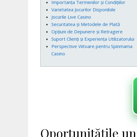
Importanța Termenilor și Condițiilor
Varietatea Jocurilor Disponibile
Jocurile Live Casino
Securitatea și Metodele de Plată
Opțiuni de Depunere și Retragere
Suport Clienți și Experiența Utilizatorului
Perspective Viitoare pentru Spinmama
Casino
Oportunitățile un