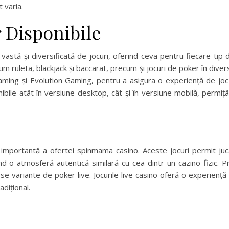
 varia.
r Disponibile
tă și diversificată de jocuri, oferind ceva pentru fiecare tip de
ruleta, blackjack și baccarat, precum și jocuri de poker în diver
ng și Evolution Gaming, pentru a asigura o experiență de joc de
nibile atât în versiune desktop, cât și în versiune mobilă, permiț
importantă a ofertei spinmama casino. Aceste jocuri permit jucăt
ând o atmosferă autentică similară cu cea dintr-un cazino fizic. P
verse variante de poker live. Jocurile live casino oferă o experienț
dițional.