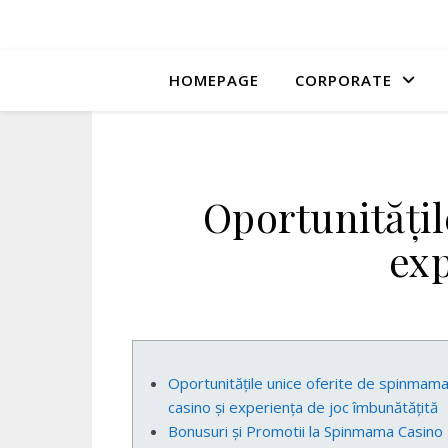
HOMEPAGE
CORPORATE
Oportunitățil
exp
Oportunitățile unice oferite de spinmam
casino și experiența de joc îmbunătățită
Bonusuri și Promotii la Spinmama Casino