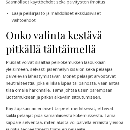
Säännölliset käyttöehdot sekä päivitysten ilmoitus
Laaja pelikirjasto ja mahdolliset eksklusiiviset
vaihtoehdot
Onko valinta kestävä
pitkällä tähtäimellä
Plussat voivat sisältää pelikokemuksen laadukkaan
yleisilmeen, selvästi jäsennellyn sisällön sekä pelaajaa
palvelevan lähestymistavan. Monet pelaajat arvostavat
neutraliteettia, joka ei liikaa lupaa tai painosta, vaan antaa
tilaa omalle harkinnalle. Tämä johtaa usein parempaan
luottamukseen ja pitkän aikavälin sitoutumiseen.
Käyttäjäkunnan erilaiset tarpeet merkitsevät, etteivät
kaikki pelaajat pidä samanlaisesta kokemuksesta. Tämä
kappale selventää, miten alusta voi palvella erilaista yleisöä
ja mikä teoreettisesti toimii eri pelaajille.