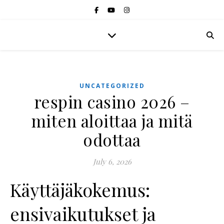
UNCATEGORIZED
respin casino 2026 –
miten aloittaa ja mitä
odottaa
July 6, 2026
Käyttäjäkokemus:
ensivaikutukset ja