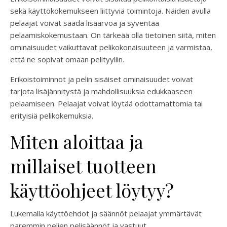
sekä käyttökokemukseen liittyviä toimintoja. Näiden avulla
pelaajat voivat saada lisäarvoa ja syventää
pelaamiskokemustaan. On tärkeää olla tietoinen siitä, miten
ominaisuudet vaikuttavat pelikokonaisuuteen ja varmistaa,
että ne sopivat omaan pelityyliin.
Erikoistoiminnot ja pelin sisäiset ominaisuudet voivat
tarjota lisäjännitystä ja mahdollisuuksia edukkaaseen
pelaamiseen. Pelaajat voivat löytää odottamattomia tai
erityisiä pelikokemuksia.
Miten aloittaa ja
millaiset tuotteen
käyttöohjeet löytyy?
Lukemalla käyttöehdot ja säännöt pelaajat ymmärtävät
paremmin pelien pelisäännöt ja vastuut.