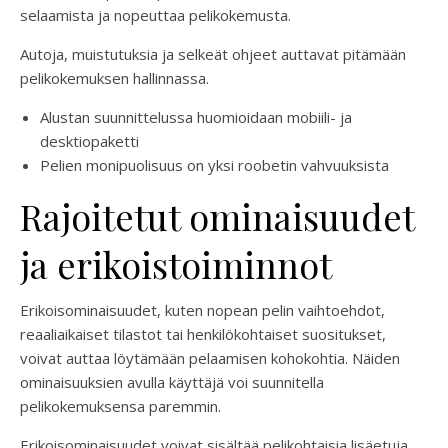
selaamista ja nopeuttaa pelikokemusta.
Autoja, muistutuksia ja selkeät ohjeet auttavat pitämään
pelikokemuksen hallinnassa.
Alustan suunnittelussa huomioidaan mobiili- ja
desktiopaketti
Pelien monipuolisuus on yksi roobetin vahvuuksista
Rajoitetut ominaisuudet
ja erikoistoiminnot
Erikoisominaisuudet, kuten nopean pelin vaihtoehdot,
reaaliaikaiset tilastot tai henkilökohtaiset suositukset,
voivat auttaa löytämään pelaamisen kohokohtia. Näiden
ominaisuuksien avulla käyttäjä voi suunnitella
pelikokemuksensa paremmin.
Erikoisominaisuudet voivat sisältää pelikohtaisia lisäetuja