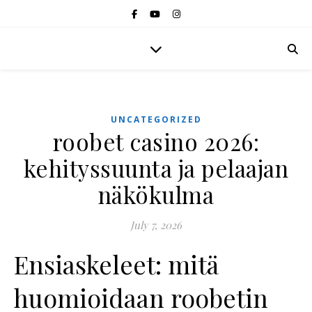
UNCATEGORIZED
roobet casino 2026:
kehityssuunta ja pelaajan
näkökulma
July 7, 2026
Ensiaskeleet: mitä
huomioidaan roobetin