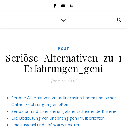
POST
Seriöse_Alternativen_zu_m
Erfahrungen_geni
June 30, 2026
Seriöse Alternativen zu malinacasino finden und sichere
Online-Erfahrungen genießen
Seriosität und Lizenzierung als entscheidende Kriterien
Die Bedeutung von unabhängigen Prüfberichten
Spielauswahl und Softwareanbieter