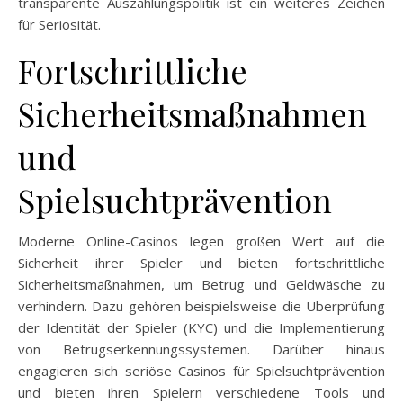
transparente Auszahlungspolitik ist ein weiteres Zeichen
für Seriosität.
Fortschrittliche
Sicherheitsmaßnahmen
und
Spielsuchtprävention
Moderne Online-Casinos legen großen Wert auf die
Sicherheit ihrer Spieler und bieten fortschrittliche
Sicherheitsmaßnahmen, um Betrug und Geldwäsche zu
verhindern. Dazu gehören beispielsweise die Überprüfung
der Identität der Spieler (KYC) und die Implementierung
von Betrugserkennungssystemen. Darüber hinaus
engagieren sich seriöse Casinos für Spielsuchtprävention
und bieten ihren Spielern verschiedene Tools und