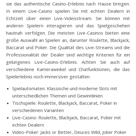
sie das authentische Casino-Erlebnis nach Hause bringen.
In einem Live-Casino spielen Sie mit echten Dealern in
Echtzeit über einen Live-Videostream. Sie können mit
anderen Spielern interagieren und das Spielgeschehen
hautnah verfolgen. Die meisten Live-Casinos bieten eine
große Auswahl an Spielen an, darunter Roulette, Blackjack,
Baccarat und Poker. Die Qualität des Live-Streams und die
Professionalität der Dealer sind wichtige Kriterien für ein
gelungenes Live-Casino-Erlebnis. Achten Sie auch auf
verschiedene Kamerawinkel und Chatfunktionen, die das
Spielerlebnis noch immersiver gestalten.
Spielautomaten: Klassische und moderne Slots mit
unterschiedlichen Themen und Gewinnlinien
Tischspiele: Roulette, Blackjack, Baccarat, Poker in
verschiedenen Varianten
Live-Casino: Roulette, Blackjack, Baccarat, Poker mit
echten Dealern
Video-Poker: Jacks or Better, Deuces Wild, Joker Poker