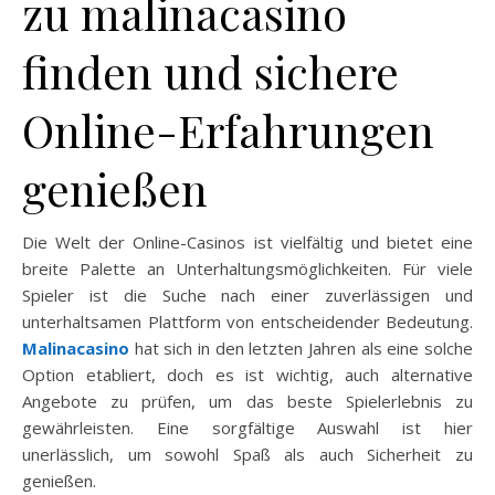
zu malinacasino
finden und sichere
Online-Erfahrungen
genießen
Die Welt der Online-Casinos ist vielfältig und bietet eine
breite Palette an Unterhaltungsmöglichkeiten. Für viele
Spieler ist die Suche nach einer zuverlässigen und
unterhaltsamen Plattform von entscheidender Bedeutung.
Malinacasino
hat sich in den letzten Jahren als eine solche
Option etabliert, doch es ist wichtig, auch alternative
Angebote zu prüfen, um das beste Spielerlebnis zu
gewährleisten. Eine sorgfältige Auswahl ist hier
unerlässlich, um sowohl Spaß als auch Sicherheit zu
genießen.