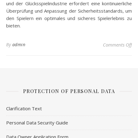
und der Glücksspielindustrie erfordert eine kontinuierliche
Überprüfung und Anpassung der Sicherheitsstandards, um
den Spielern ein optimales und sicheres Spielerlebnis zu
bieten.
on 
By
admin
Comments Off
PROTECTION OF PERSONAL DATA
Clarification Text
Personal Data Security Guide
Data Owner Application Form