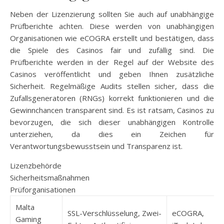
Neben der Lizenzierung sollten Sie auch auf unabhängige
Prüfberichte achten. Diese werden von unabhängigen
Organisationen wie eCOGRA erstellt und bestätigen, dass
die Spiele des Casinos fair und zufällig sind. Die
Prüfberichte werden in der Regel auf der Website des
Casinos veröffentlicht und geben Ihnen zusätzliche
Sicherheit. Regelmäßige Audits stellen sicher, dass die
Zufallsgeneratoren (RNGs) korrekt funktionieren und die
Gewinnchancen transparent sind. Es ist ratsam, Casinos zu
bevorzugen, die sich dieser unabhängigen Kontrolle
unterziehen, da dies ein Zeichen für
Verantwortungsbewusstsein und Transparenz ist.
Lizenzbehörde
Sicherheitsmaßnahmen
Prüforganisationen
Malta
SSL-Verschlüsselung, Zwei-
eCOGRA,
Gaming