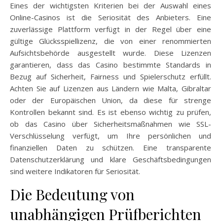
Eines der wichtigsten Kriterien bei der Auswahl eines
Online-Casinos ist die Seriosität des Anbieters. Eine
zuverlässige Plattform verfügt in der Regel über eine
gültige Glücksspiellizenz, die von einer renommierten
Aufsichtsbehörde ausgestellt wurde. Diese Lizenzen
garantieren, dass das Casino bestimmte Standards in
Bezug auf Sicherheit, Fairness und Spielerschutz erfüllt.
Achten Sie auf Lizenzen aus Ländern wie Malta, Gibraltar
oder der Europäischen Union, da diese für strenge
Kontrollen bekannt sind. Es ist ebenso wichtig zu prüfen,
ob das Casino über Sicherheitsmaßnahmen wie SSL-
Verschlüsselung verfügt, um Ihre persönlichen und
finanziellen Daten zu schützen. Eine transparente
Datenschutzerklärung und klare Geschäftsbedingungen
sind weitere Indikatoren für Seriosität.
Die Bedeutung von
unabhängigen Prüfberichten