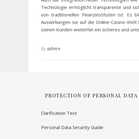
Technologie ermöglicht transparente und si
von traditionellen Finanzinstituten ist. 
Auswirkungen sie auf die Online-Casino-Wel
seinen Kunden weiterhin ein sicheres und unte
By
admin
PROTECTION OF PERSONAL DATA
Clarification Text
Personal Data Security Guide