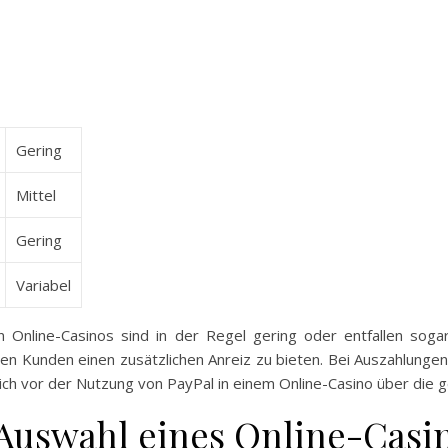
Gering
Mittel
Gering
Variabel
 Online-Casinos sind in der Regel gering oder entfallen soga
en Kunden einen zusätzlichen Anreiz zu bieten. Bei Auszahlungen
, sich vor der Nutzung von PayPal in einem Online-Casino über die
 Auswahl eines Online-Casi