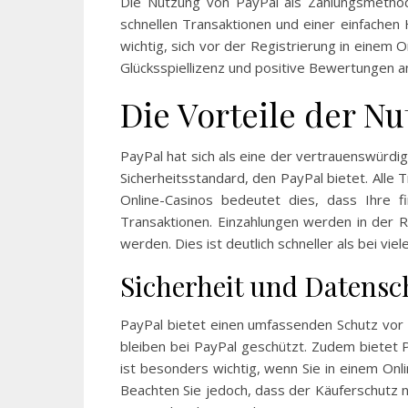
Die Nutzung von PayPal als Zahlungsmethode 
schnellen Transaktionen und einer einfachen 
wichtig, sich vor der Registrierung in einem O
Glücksspiellizenz und positive Bewertungen an
Die Vorteile der N
PayPal hat sich als eine der vertrauenswürdi
Sicherheitsstandard, den PayPal bietet. Alle
Online-Casinos bedeutet dies, dass Ihre fi
Transaktionen. Einzahlungen werden in der R
werden. Dies ist deutlich schneller als bei 
Sicherheit und Datensc
PayPal bietet einen umfassenden Schutz vor 
bleiben bei PayPal geschützt. Zudem bietet P
ist besonders wichtig, wenn Sie in einem Onl
Beachten Sie jedoch, dass der Käuferschutz ni