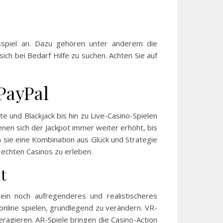
sspiel an. Dazu gehören unter anderem die
ich bei Bedarf Hilfe zu suchen. Achten Sie auf
PayPal
te und Blackjack bis hin zu Live-Casino-Spielen
nen sich der Jackpot immer weiter erhöht, bis
a sie eine Kombination aus Glück und Strategie
s echten Casinos zu erleben.
t
ein noch aufregenderes und realistischeres
 online spielen, grundlegend zu verändern. VR-
eragieren. AR-Spiele bringen die Casino-Action