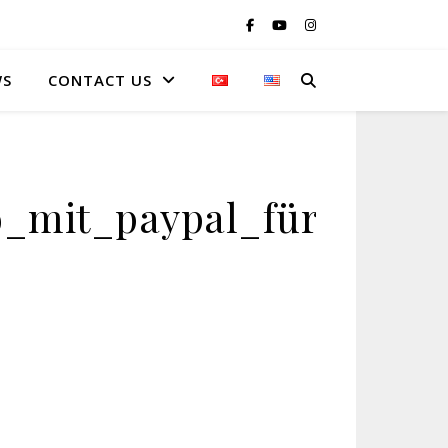
WS
CONTACT US
o_mit_paypal_für_siche