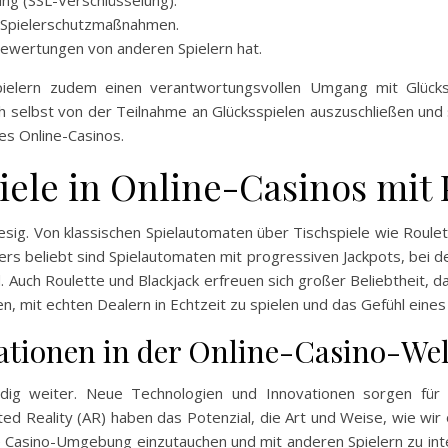
ung (SSL-Verschlüsselung).
n Spielerschutzmaßnahmen.
 Bewertungen von anderen Spielern hat.
 Spielern zudem einen verantwortungsvollen Umgang mit Glück
ich selbst von der Teilnahme an Glücksspielen auszuschließen und s
s Online-Casinos.
iele in Online-Casinos mit 
iesig. Von klassischen Spielautomaten über Tischspiele wie Roulet
rs beliebt sind Spielautomaten mit progressiven Jackpots, bei de
d. Auch Roulette und Blackjack erfreuen sich großer Beliebtheit, d
en, mit echten Dealern in Echtzeit zu spielen und das Gefühl eine
ationen in der Online-Casino-Wel
ändig weiter. Neue Technologien und Innovationen sorgen für 
nted Reality (AR) haben das Potenzial, die Art und Weise, wie wir
le Casino-Umgebung einzutauchen und mit anderen Spielern zu int