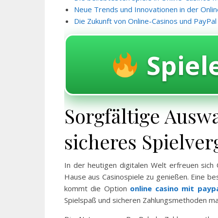
Neue Trends und Innovationen in der Onli
Die Zukunft von Online-Casinos und PayPal
Spiel
Sorgfältige Auswa
sicheres Spielve
In der heutigen digitalen Welt erfreuen si
Hause aus Casinospiele zu genießen. Eine bes
kommt die Option
online casino mit payp
Spielspaß und sicheren Zahlungsmethoden macht