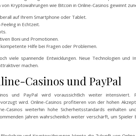
ion von Kryptowährungen wie Bitcoin in Online-Casinos gewinnt z
 überall auf Ihrem Smartphone oder Tablet.
Feeling in Echtzeit.
ots.
ktiven Boni und Promotionen.
d kompetente Hilfe bei Fragen oder Problemen.
noch viele spannende Entwicklungen. Neue Technologien und I
ttraktiver machen.
line-Casinos und PayPal
nos und PayPal wird voraussichtlich weiter intensiviert
evorzugt wird. Online-Casinos profitieren von der hohen Akz
ne-Casinos weiterhin hohe Sicherheitsstandards einhalten un
ommenden Jahren wahrscheinlich weiter verschärft, um Spieler b
 Blockchain und Kryptowährungen könnte die Zukunft von Online-