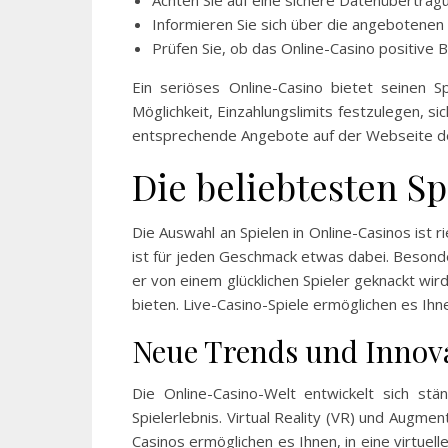
Achten Sie auf eine sichere Datenübertrag
Informieren Sie sich über die angebotene
Prüfen Sie, ob das Online-Casino positive
Ein seriöses Online-Casino bietet seinen
Möglichkeit, Einzahlungslimits festzulegen, s
entsprechende Angebote auf der Webseite de
Die beliebtesten Sp
Die Auswahl an Spielen in Online-Casinos ist r
ist für jeden Geschmack etwas dabei. Besonde
er von einem glücklichen Spieler geknackt wir
bieten. Live-Casino-Spiele ermöglichen es Ihn
Neue Trends und Innov
Die Online-Casino-Welt entwickelt sich st
Spielerlebnis. Virtual Reality (VR) und Augme
Casinos ermöglichen es Ihnen, in eine virtuel