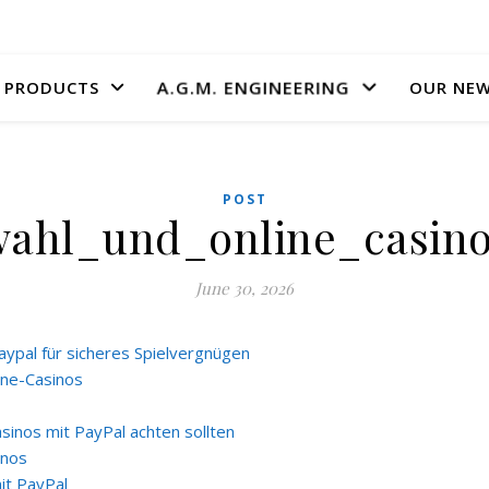
A.G.M. ENGINEERING
PRODUCTS
OUR NE
POST
wahl_und_online_casin
June 30, 2026
paypal für sicheres Spielvergnügen
ine-Casinos
sinos mit PayPal achten sollten
inos
mit PayPal