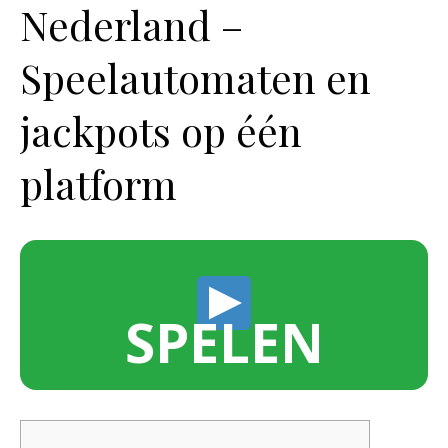
Nederland –
Speelautomaten en
jackpots op één
platform
SPELEN