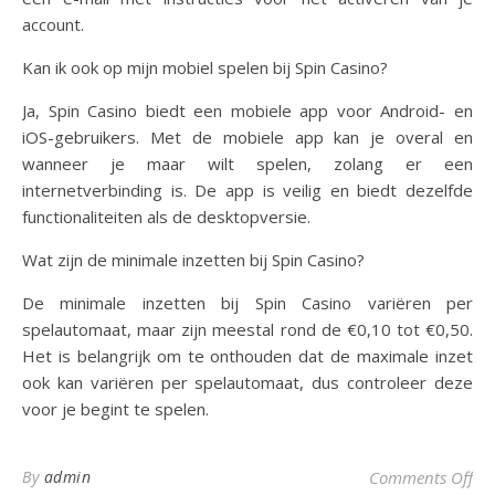
account.
Kan ik ook op mijn mobiel spelen bij Spin Casino?
Ja, Spin Casino biedt een mobiele app voor Android- en
iOS-gebruikers. Met de mobiele app kan je overal en
wanneer je maar wilt spelen, zolang er een
internetverbinding is. De app is veilig en biedt dezelfde
functionaliteiten als de desktopversie.
Wat zijn de minimale inzetten bij Spin Casino?
De minimale inzetten bij Spin Casino variëren per
spelautomaat, maar zijn meestal rond de €0,10 tot €0,50.
Het is belangrijk om te onthouden dat de maximale inzet
ook kan variëren per spelautomaat, dus controleer deze
voor je begint te spelen.
on 
By
admin
Comments Off