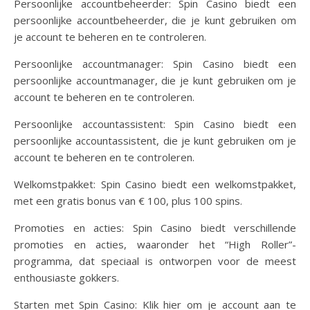
Persoonlijke accountbeheerder: Spin Casino biedt een
persoonlijke accountbeheerder, die je kunt gebruiken om
je account te beheren en te controleren.
Persoonlijke accountmanager: Spin Casino biedt een
persoonlijke accountmanager, die je kunt gebruiken om je
account te beheren en te controleren.
Persoonlijke accountassistent: Spin Casino biedt een
persoonlijke accountassistent, die je kunt gebruiken om je
account te beheren en te controleren.
Welkomstpakket: Spin Casino biedt een welkomstpakket,
met een gratis bonus van € 100, plus 100 spins.
Promoties en acties: Spin Casino biedt verschillende
promoties en acties, waaronder het “High Roller”-
programma, dat speciaal is ontworpen voor de meest
enthousiaste gokkers.
Starten met Spin Casino: Klik hier om je account aan te