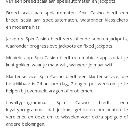
van een breed scala aan speelautomaten en jackpots.
Breed scala aan spelautomaten: Spin Casino biedt een
breed scala aan speelautomaten, waaronder klassiekers
en moderne hits.
Jackpots: Spin Casino biedt verschillende soorten jackpots,
waaronder progressieve jackpots en fixed jackpots.
Mobiele app: Spin Casino biedt een mobiele app, zodat je
kunt gokken waar je maar wilt, wanneer je maar wilt.
Klantenservice: Spin Casino biedt een klantenservice, die
beschikbaar is 24 uur per dag, 7 dagen per week om je te
helpen bij eventuele vragen of problemen.
Loyaltyprogramma: Spin Casino biedt een
loyaltyprogramma, dat je kunt gebruiken om punten te
verdienen en deze om te wisselen voor extra spelgeld of
andere beloningen.