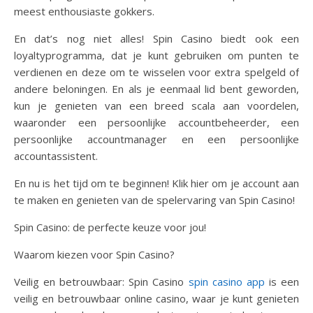
meest enthousiaste gokkers.
En dat’s nog niet alles! Spin Casino biedt ook een
loyaltyprogramma, dat je kunt gebruiken om punten te
verdienen en deze om te wisselen voor extra spelgeld of
andere beloningen. En als je eenmaal lid bent geworden,
kun je genieten van een breed scala aan voordelen,
waaronder een persoonlijke accountbeheerder, een
persoonlijke accountmanager en een persoonlijke
accountassistent.
En nu is het tijd om te beginnen! Klik hier om je account aan
te maken en genieten van de spelervaring van Spin Casino!
Spin Casino: de perfecte keuze voor jou!
Waarom kiezen voor Spin Casino?
Veilig en betrouwbaar: Spin Casino
spin casino app
is een
veilig en betrouwbaar online casino, waar je kunt genieten