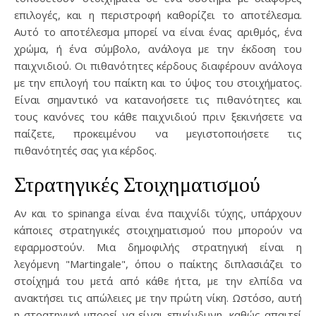
επιλογές, και η περιστροφή καθορίζει το αποτέλεσμα.
Αυτό το αποτέλεσμα μπορεί να είναι ένας αριθμός, ένα
χρώμα, ή ένα σύμβολο, ανάλογα με την έκδοση του
παιχνιδιού. Οι πιθανότητες κέρδους διαφέρουν ανάλογα
με την επιλογή του παίκτη και το ύψος του στοιχήματος.
Είναι σημαντικό να κατανοήσετε τις πιθανότητες και
τους κανόνες του κάθε παιχνιδιού πριν ξεκινήσετε να
παίζετε, προκειμένου να μεγιστοποιήσετε τις
πιθανότητές σας για κέρδος.
Στρατηγικές Στοιχηματισμού
Αν και το spinanga είναι ένα παιχνίδι τύχης, υπάρχουν
κάποιες στρατηγικές στοιχηματισμού που μπορούν να
εφαρμοστούν. Μια δημοφιλής στρατηγική είναι η
λεγόμενη "Martingale", όπου ο παίκτης διπλασιάζει το
στοίχημά του μετά από κάθε ήττα, με την ελπίδα να
ανακτήσει τις απώλειες με την πρώτη νίκη. Ωστόσο, αυτή
η στρατηγική μπορεί να είναι επικίνδυνη, καθώς απαιτεί