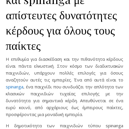
απίστευτες δυνατότητες
κέρδους για όλους τους
παίκτες
Η επιθυμία για διασκέδαση και την πιθανότητα κέρδους
είναι πάντα ελκυστική. Στον κόσμο των διαδικτυακών
παιχνιδιών, υπάρχουν πολλές επιλογές για όσους
αναζητούν αυτές τις εμπειρίες. Ένα από αυτά είναι το
spinanga
, ένα παιχνίδι που συνδυάζει την απλότητα των
κλασικών παιχνιδιών τυχαίας επιλογής με την
δυνατότητα για σημαντικά κέρδη. Απευθύνεται σε ένα
ευρύ κοινό, από αρχάριους έως έμπειρους παίκτες,
προσφέροντας μια μοναδική εμπειρία.
Η δημοτικότητα των παιχνιδιών τύπου spinanga