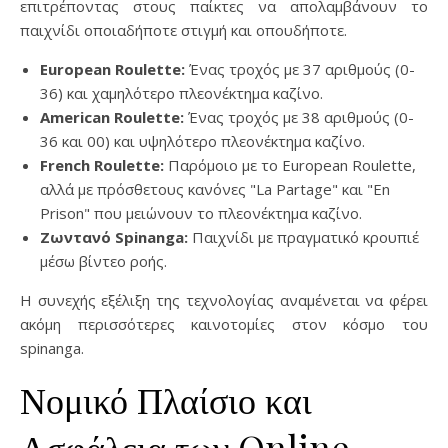
επιτρέποντας στους παίκτες να απολαμβάνουν το
παιχνίδι οποιαδήποτε στιγμή και οπουδήποτε.
European Roulette:
Ένας τροχός με 37 αριθμούς (0-
36) και χαμηλότερο πλεονέκτημα καζίνο.
American Roulette:
Ένας τροχός με 38 αριθμούς (0-
36 και 00) και υψηλότερο πλεονέκτημα καζίνο.
French Roulette:
Παρόμοιο με το European Roulette,
αλλά με πρόσθετους κανόνες "La Partage" και "En
Prison" που μειώνουν το πλεονέκτημα καζίνο.
Ζωντανό Spinanga:
Παιχνίδι με πραγματικό κρουπιέ
μέσω βίντεο ροής.
Η συνεχής εξέλιξη της τεχνολογίας αναμένεται να φέρει
ακόμη περισσότερες καινοτομίες στον κόσμο του
spinanga.
Νομικό Πλαίσιο και
Ασφάλεια των Online