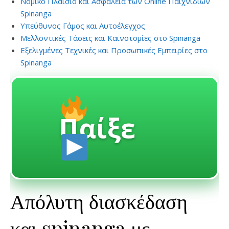
Νομικό Πλαίσιο και Ασφάλεια των Online Παιχνιδιών
Spinanga
Υπεύθυνος Γάμος και Αυτοέλεγχος
Μελλοντικές Τάσεις και Καινοτομίες στο Spinanga
Εξελιγμένες Τεχνικές και Προσωπικές Εμπειρίες στο
Spinanga
Παίξε
Απόλυτη διασκέδαση
και spinanga με