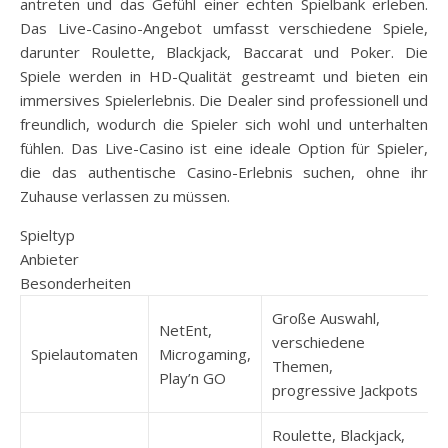
antreten und das Gefühl einer echten Spielbank erleben.
Das Live-Casino-Angebot umfasst verschiedene Spiele,
darunter Roulette, Blackjack, Baccarat und Poker. Die
Spiele werden in HD-Qualität gestreamt und bieten ein
immersives Spielerlebnis. Die Dealer sind professionell und
freundlich, wodurch die Spieler sich wohl und unterhalten
fühlen. Das Live-Casino ist eine ideale Option für Spieler,
die das authentische Casino-Erlebnis suchen, ohne ihr
Zuhause verlassen zu müssen.
Spieltyp
Anbieter
Besonderheiten
Große Auswahl,
NetEnt,
verschiedene
Spielautomaten
Microgaming,
Themen,
Play’n GO
progressive Jackpots
Roulette, Blackjack,