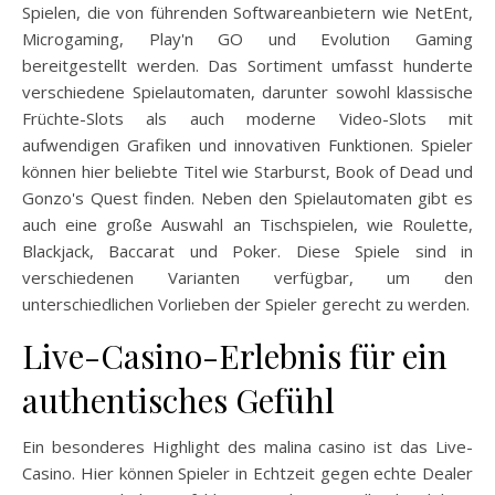
Spielen, die von führenden Softwareanbietern wie NetEnt,
Microgaming, Play'n GO und Evolution Gaming
bereitgestellt werden. Das Sortiment umfasst hunderte
verschiedene Spielautomaten, darunter sowohl klassische
Früchte-Slots als auch moderne Video-Slots mit
aufwendigen Grafiken und innovativen Funktionen. Spieler
können hier beliebte Titel wie Starburst, Book of Dead und
Gonzo's Quest finden. Neben den Spielautomaten gibt es
auch eine große Auswahl an Tischspielen, wie Roulette,
Blackjack, Baccarat und Poker. Diese Spiele sind in
verschiedenen Varianten verfügbar, um den
unterschiedlichen Vorlieben der Spieler gerecht zu werden.
Live-Casino-Erlebnis für ein
authentisches Gefühl
Ein besonderes Highlight des malina casino ist das Live-
Casino. Hier können Spieler in Echtzeit gegen echte Dealer