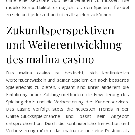
ohne eine separate App herunterladen zu müssen. Die
mobile Kompatibilität ermöglicht es den Spielern, flexibel
zu sein und jederzeit und überall spielen zu können.
Zukunftsperspektiven
und Weiterentwicklung
des malina casino
Das malina casino ist bestrebt, sich kontinuierlich
weiterzuentwickeln und seinen Spielern ein noch besseres
Spielerlebnis zu bieten. Geplant sind unter anderem die
Einführung neuer Zahlungsmethoden, die Erweiterung des
Spielangebots und die Verbesserung des Kundenservices.
Das Casino verfolgt stets die neuesten Trends in der
Online-Glücksspielbranche und passt sein Angebot
entsprechend an. Durch die kontinuierliche Innovation und
Verbesserung möchte das malina casino seine Position als