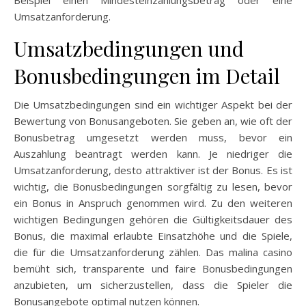
Beispiel einen Mindesteinzahlungsbetrag oder eine
Umsatzanforderung.
Umsatzbedingungen und
Bonusbedingungen im Detail
Die Umsatzbedingungen sind ein wichtiger Aspekt bei der
Bewertung von Bonusangeboten. Sie geben an, wie oft der
Bonusbetrag umgesetzt werden muss, bevor ein
Auszahlung beantragt werden kann. Je niedriger die
Umsatzanforderung, desto attraktiver ist der Bonus. Es ist
wichtig, die Bonusbedingungen sorgfältig zu lesen, bevor
ein Bonus in Anspruch genommen wird. Zu den weiteren
wichtigen Bedingungen gehören die Gültigkeitsdauer des
Bonus, die maximal erlaubte Einsatzhöhe und die Spiele,
die für die Umsatzanforderung zählen. Das malina casino
bemüht sich, transparente und faire Bonusbedingungen
anzubieten, um sicherzustellen, dass die Spieler die
Bonusangebote optimal nutzen können.