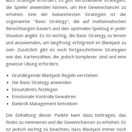
auch Strategie erfordert. Es gibt verschiedene Strategien,
die Spieler anwenden können, um ihre Gewinnchancen zu
erhöhen. Eine der bekanntesten Strategien ist die
sogenannte "Basic Strategy", die auf mathematischen
Berechnungen basiert und den optimalen Spielzug in jeder
Situation angibt. Es ist wichtig, die Basic Strategy zu lernen
und anzuwenden, um langfristig erfolgreich im Blackjack zu
sein. Zusätzlich gibt es noch fortgeschrittene Strategien
wie das Kartenzählen, die jedoch komplexer sind und eine
gewisse Übung erfordern.
Grundlegende Blackjack-Regeln verstehen
Die Basic Strategy anwenden
Einsatzlimits festlegen
Emotionale Kontrolle bewahren
Bankroll-Management betreiben
Die Einhaltung dieser Punkte kann dazu beitragen, das
Risiko zu minimieren und die Gewinnchancen zu erhöhen. Es
ist jedoch wichtig zu beachten, dass Blackjack immer noch