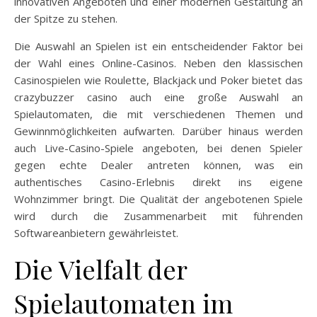
innovativen Angeboten und einer modernen Gestaltung an
der Spitze zu stehen.
Die Auswahl an Spielen ist ein entscheidender Faktor bei
der Wahl eines Online-Casinos. Neben den klassischen
Casinospielen wie Roulette, Blackjack und Poker bietet das
crazybuzzer casino auch eine große Auswahl an
Spielautomaten, die mit verschiedenen Themen und
Gewinnmöglichkeiten aufwarten. Darüber hinaus werden
auch Live-Casino-Spiele angeboten, bei denen Spieler
gegen echte Dealer antreten können, was ein
authentisches Casino-Erlebnis direkt ins eigene
Wohnzimmer bringt. Die Qualität der angebotenen Spiele
wird durch die Zusammenarbeit mit führenden
Softwareanbietern gewährleistet.
Die Vielfalt der
Spielautomaten im