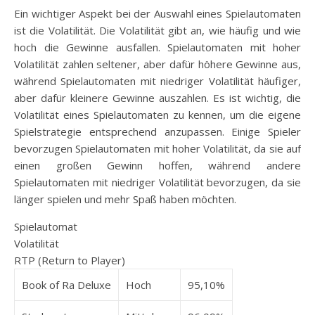
Ein wichtiger Aspekt bei der Auswahl eines Spielautomaten
ist die Volatilität. Die Volatilität gibt an, wie häufig und wie
hoch die Gewinne ausfallen. Spielautomaten mit hoher
Volatilität zahlen seltener, aber dafür höhere Gewinne aus,
während Spielautomaten mit niedriger Volatilität häufiger,
aber dafür kleinere Gewinne auszahlen. Es ist wichtig, die
Volatilität eines Spielautomaten zu kennen, um die eigene
Spielstrategie entsprechend anzupassen. Einige Spieler
bevorzugen Spielautomaten mit hoher Volatilität, da sie auf
einen großen Gewinn hoffen, während andere
Spielautomaten mit niedriger Volatilität bevorzugen, da sie
länger spielen und mehr Spaß haben möchten.
Spielautomat
Volatilität
RTP (Return to Player)
Book of Ra Deluxe
Hoch
95,10%