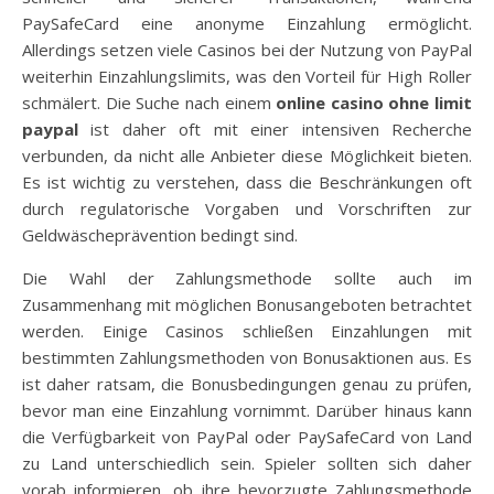
PaySafeCard eine anonyme Einzahlung ermöglicht.
Allerdings setzen viele Casinos bei der Nutzung von PayPal
weiterhin Einzahlungslimits, was den Vorteil für High Roller
schmälert. Die Suche nach einem
online casino ohne limit
paypal
ist daher oft mit einer intensiven Recherche
verbunden, da nicht alle Anbieter diese Möglichkeit bieten.
Es ist wichtig zu verstehen, dass die Beschränkungen oft
durch regulatorische Vorgaben und Vorschriften zur
Geldwäscheprävention bedingt sind.
Die Wahl der Zahlungsmethode sollte auch im
Zusammenhang mit möglichen Bonusangeboten betrachtet
werden. Einige Casinos schließen Einzahlungen mit
bestimmten Zahlungsmethoden von Bonusaktionen aus. Es
ist daher ratsam, die Bonusbedingungen genau zu prüfen,
bevor man eine Einzahlung vornimmt. Darüber hinaus kann
die Verfügbarkeit von PayPal oder PaySafeCard von Land
zu Land unterschiedlich sein. Spieler sollten sich daher
vorab informieren, ob ihre bevorzugte Zahlungsmethode