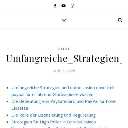
POST
Umfangreiche_Strategien_
July 1, 2026
Umfangreiche Strategien und online casino ohne limit
paypal für erfahrene Glücksspieler wählen
Die Bedeutung von PaySafeCard und PayPal für hohe
Einsätze
Die Rolle der Lizenzierung und Regulierung
Strategien für High Roller in Online-Casinos