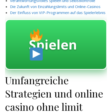
Verantwortungsvolles Spielen und Selbstkontrolle
Die Zukunft von Einzahlungslimits und Online-Casinos
Der Einfluss von VIP-Programmen auf das Spielerlebnis
Spielen
Umfangreiche
Strategien und online
casino ohne limit