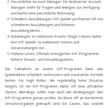
Persönlicher Account Manager: Ein dedizierter Account
Manager steht für Fragen und Anliegen zur Verfügung
und bietet eine persönliche Betreuung.
Schnellere Auszahlungen: VIP-Spieler profitieren oft von
schnelleren Auszahlungen und höheren
Auszahlungslimits.
Einladungen zu exklusiven Events: Einige Casinos laden
ihre VIP-Spieler zu exklusiven Events und
Veranstaltungen ein.
Höhere Limits: Oftmals ermöglichen VIP-Programme
höhere Einsatz- und Einzahlungslimits.
Die Teilnahme an einem VIP-Programm kann das
Spielerlebnis erheblich verbessern und zusätzliche Vorteile
bieten. Für High Roller, die regelmäßig hohe Einsätze
tätigen, ist ein VIP-Programm daher oft eine attraktive
Option. Allerdings sollte man auch die Bedingungen des
VIP-Programms genau prüfen, da diese oft an bestimmte
Umsatzvorgaben geknüpft sind. Ein Casino, das sowohl