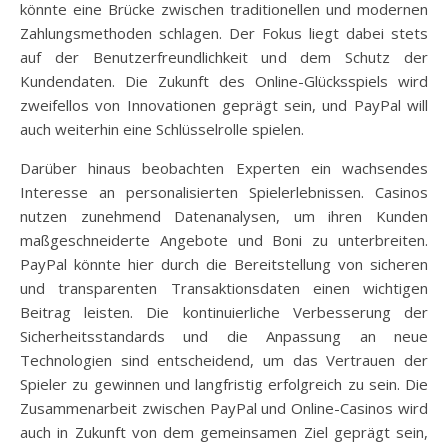
könnte eine Brücke zwischen traditionellen und modernen
Zahlungsmethoden schlagen. Der Fokus liegt dabei stets
auf der Benutzerfreundlichkeit und dem Schutz der
Kundendaten. Die Zukunft des Online-Glücksspiels wird
zweifellos von Innovationen geprägt sein, und PayPal will
auch weiterhin eine Schlüsselrolle spielen.
Darüber hinaus beobachten Experten ein wachsendes
Interesse an personalisierten Spielerlebnissen. Casinos
nutzen zunehmend Datenanalysen, um ihren Kunden
maßgeschneiderte Angebote und Boni zu unterbreiten.
PayPal könnte hier durch die Bereitstellung von sicheren
und transparenten Transaktionsdaten einen wichtigen
Beitrag leisten. Die kontinuierliche Verbesserung der
Sicherheitsstandards und die Anpassung an neue
Technologien sind entscheidend, um das Vertrauen der
Spieler zu gewinnen und langfristig erfolgreich zu sein. Die
Zusammenarbeit zwischen PayPal und Online-Casinos wird
auch in Zukunft von dem gemeinsamen Ziel geprägt sein,