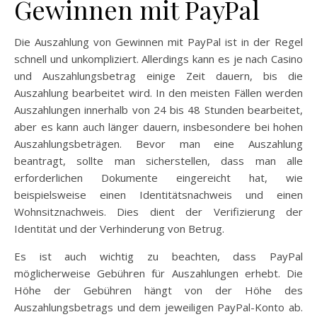
Gewinnen mit PayPal
Die Auszahlung von Gewinnen mit PayPal ist in der Regel
schnell und unkompliziert. Allerdings kann es je nach Casino
und Auszahlungsbetrag einige Zeit dauern, bis die
Auszahlung bearbeitet wird. In den meisten Fällen werden
Auszahlungen innerhalb von 24 bis 48 Stunden bearbeitet,
aber es kann auch länger dauern, insbesondere bei hohen
Auszahlungsbeträgen. Bevor man eine Auszahlung
beantragt, sollte man sicherstellen, dass man alle
erforderlichen Dokumente eingereicht hat, wie
beispielsweise einen Identitätsnachweis und einen
Wohnsitznachweis. Dies dient der Verifizierung der
Identität und der Verhinderung von Betrug.
Es ist auch wichtig zu beachten, dass PayPal
möglicherweise Gebühren für Auszahlungen erhebt. Die
Höhe der Gebühren hängt von der Höhe des
Auszahlungsbetrags und dem jeweiligen PayPal-Konto ab.