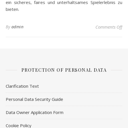
ein sicheres, faires und unterhaltsames Spielerlebnis zu
bieten.
on
By
admin
Comments Off
PROTECTION OF PERSONAL DATA
Clarification Text
Personal Data Security Guide
Data Owner Application Form
Cookie Policy