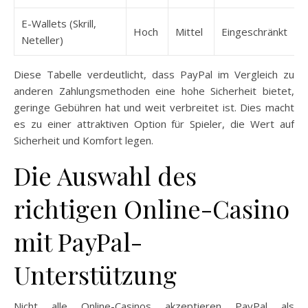
E-Wallets (Skrill,
Hoch
Mittel
Eingeschränkt
Neteller)
Diese Tabelle verdeutlicht, dass PayPal im Vergleich zu
anderen Zahlungsmethoden eine hohe Sicherheit bietet,
geringe Gebühren hat und weit verbreitet ist. Dies macht
es zu einer attraktiven Option für Spieler, die Wert auf
Sicherheit und Komfort legen.
Die Auswahl des
richtigen Online-Casino
mit PayPal-
Unterstützung
Nicht alle Online-Casinos akzeptieren PayPal als