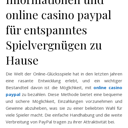
online casino paypal
für entspanntes
Spielvergnügen zu
Hause
Die Welt der Online-Glücksspiele hat in den letzten Jahren
eine rasante Entwicklung erlebt, und ein wichtiger
Bestandteil davon ist die Möglichkeit, mit
online casino
paypal
zu bezahlen. Diese Methode bietet eine bequeme
und sichere Möglichkeit, Einzahlungen vorzunehmen und
Gewinne abzuheben, was sie zu einer beliebten Wahl für
viele Spieler macht. Die einfache Handhabung und die weite
Verbreitung von PayPal tragen zu ihrer Attraktivität bei.