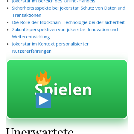
Jokerstar im Bereich des Online-Handels
Sicherheitsaspekte bei jokerstar: Schutz von Daten und
Transaktionen
Die Rolle der Blockchain-Technologie bei der Sicherheit
Zukunftsperspektiven von jokerstar: Innovation und
Weiterentwicklung
Jokerstar im Kontext personalisierter
Nutzererfahrungen
Spielen
Unerwartete