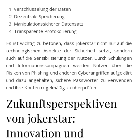
Verschlüsselung der Daten
Dezentrale Speicherung
Manipulationssicherer Datensatz
Transparente Protokollierung
Es ist wichtig zu betonen, dass jokerstar nicht nur auf die
technologischen Aspekte der Sicherheit setzt, sondern
auch auf die Sensibilisierung der Nutzer. Durch Schulungen
und Informationskampagnen werden Nutzer über die
Risiken von Phishing und anderen Cyberangriffen aufgeklärt
und dazu angehalten, sichere Passwörter zu verwenden
und ihre Konten regelmäßig zu überprüfen.
Zukunftsperspektiven
von jokerstar:
Innovation und