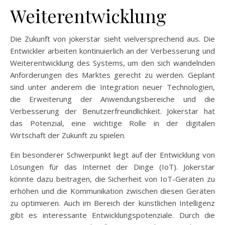
Weiterentwicklung
Die Zukunft von jokerstar sieht vielversprechend aus. Die
Entwickler arbeiten kontinuierlich an der Verbesserung und
Weiterentwicklung des Systems, um den sich wandelnden
Anforderungen des Marktes gerecht zu werden. Geplant
sind unter anderem die Integration neuer Technologien,
die Erweiterung der Anwendungsbereiche und die
Verbesserung der Benutzerfreundlichkeit. Jokerstar hat
das Potenzial, eine wichtige Rolle in der digitalen
Wirtschaft der Zukunft zu spielen.
Ein besonderer Schwerpunkt liegt auf der Entwicklung von
Lösungen für das Internet der Dinge (IoT). Jokerstar
könnte dazu beitragen, die Sicherheit von IoT-Geräten zu
erhöhen und die Kommunikation zwischen diesen Geräten
zu optimieren. Auch im Bereich der künstlichen Intelligenz
gibt es interessante Entwicklungspotenziale. Durch die