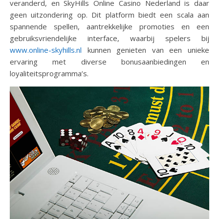
veranderd, en SkyHills Online Casino Nederland is daar
geen uitzondering op. Dit platform biedt een scala aan
spannende spellen, aantrekkelijke promoties en een
gebruiksvriendelijke interface, waarbij spelers bij
www.online-skyhills.nl
kunnen genieten van een unieke
ervaring met diverse bonusaanbiedingen en
loyaliteitsprogramma’s.