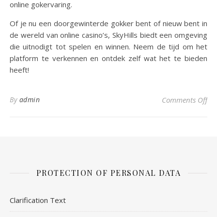
online gokervaring.
Of je nu een doorgewinterde gokker bent of nieuw bent in
de wereld van online casino’s, SkyHills biedt een omgeving
die uitnodigt tot spelen en winnen. Neem de tijd om het
platform te verkennen en ontdek zelf wat het te bieden
heeft!
on 
By
admin
Comments Off
PROTECTION OF PERSONAL DATA
Clarification Text