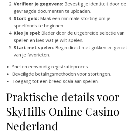
Verifieer je gegevens:
Bevestig je identiteit door de
gevraagde documenten te uploaden.
Stort geld:
Maak een minimale storting om je
speelfonds te beginnen.
Kies je spel:
Blader door de uitgebreide selectie van
spellen en kies wat je wilt spelen.
Start met spelen:
Begin direct met gokken en geniet
van je favorieten.
Snel en eenvoudig registratieproces.
Beveiligde betalingsmethoden voor stortingen.
Toegang tot een breed scala aan spellen.
Praktische details voor
SkyHills Online Casino
Nederland