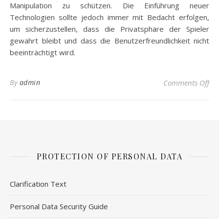
Manipulation zu schützen. Die Einführung neuer
Technologien sollte jedoch immer mit Bedacht erfolgen,
um sicherzustellen, dass die Privatsphäre der Spieler
gewahrt bleibt und dass die Benutzerfreundlichkeit nicht
beeinträchtigt wird.
on 
By
admin
Comments Off
PROTECTION OF PERSONAL DATA
Clarification Text
Personal Data Security Guide