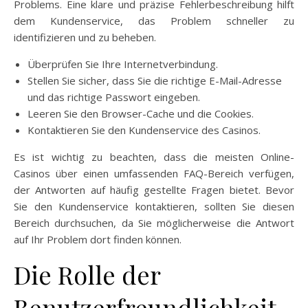
Problems. Eine klare und präzise Fehlerbeschreibung hilft
dem Kundenservice, das Problem schneller zu
identifizieren und zu beheben.
Überprüfen Sie Ihre Internetverbindung.
Stellen Sie sicher, dass Sie die richtige E-Mail-Adresse
und das richtige Passwort eingeben.
Leeren Sie den Browser-Cache und die Cookies.
Kontaktieren Sie den Kundenservice des Casinos.
Es ist wichtig zu beachten, dass die meisten Online-
Casinos über einen umfassenden FAQ-Bereich verfügen,
der Antworten auf häufig gestellte Fragen bietet. Bevor
Sie den Kundenservice kontaktieren, sollten Sie diesen
Bereich durchsuchen, da Sie möglicherweise die Antwort
auf Ihr Problem dort finden können.
Die Rolle der
Benutzerfreundlichkeit