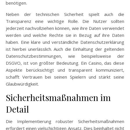
benötigen.
Neben der technischen Sicherheit spielt auch die
Transparenz eine wichtige Rolle. Die Nutzer sollten
jederzeit nachvollziehen können, wie ihre Daten verwendet
werden und welche Rechte sie in Bezug auf ihre Daten
haben. Eine klare und verständliche Datenschutzerklärung
ist hierbei unerlässlich. Auch die Einhaltung der geltenden
Datenschutzbestimmungen, wie beispielsweise der
DSGVO, ist von größter Bedeutung. Ein Casino, das diese
Aspekte berücksichtigt und transparent kommuniziert,
schafft Vertrauen bei seinen Spielern und stärkt seine
Glaubwürdigkeit.
Sicherheitsmaßnahmen im
Detail
Die Implementierung robuster Sicherheitsmaßnahmen
erfordert einen vielschichtigen Ansatz. Dies beinhaltet nicht