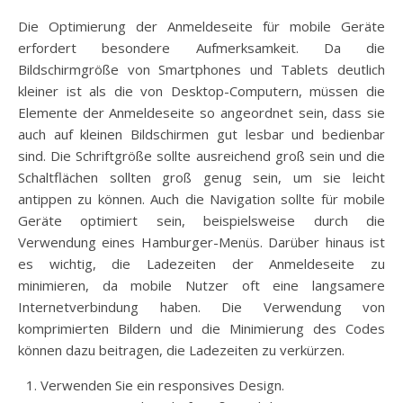
Die Optimierung der Anmeldeseite für mobile Geräte
erfordert besondere Aufmerksamkeit. Da die
Bildschirmgröße von Smartphones und Tablets deutlich
kleiner ist als die von Desktop-Computern, müssen die
Elemente der Anmeldeseite so angeordnet sein, dass sie
auch auf kleinen Bildschirmen gut lesbar und bedienbar
sind. Die Schriftgröße sollte ausreichend groß sein und die
Schaltflächen sollten groß genug sein, um sie leicht
antippen zu können. Auch die Navigation sollte für mobile
Geräte optimiert sein, beispielsweise durch die
Verwendung eines Hamburger-Menüs. Darüber hinaus ist
es wichtig, die Ladezeiten der Anmeldeseite zu
minimieren, da mobile Nutzer oft eine langsamere
Internetverbindung haben. Die Verwendung von
komprimierten Bildern und die Minimierung des Codes
können dazu beitragen, die Ladezeiten zu verkürzen.
Verwenden Sie ein responsives Design.