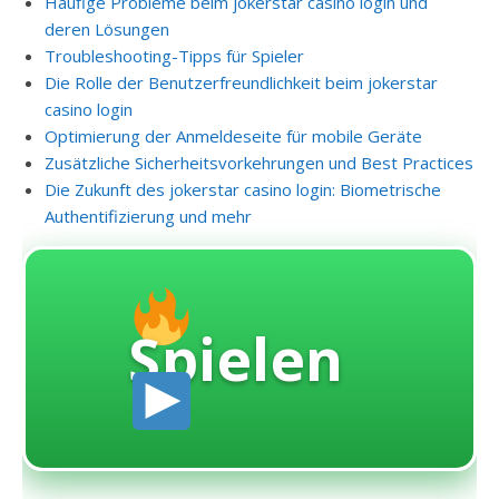
Häufige Probleme beim jokerstar casino login und
deren Lösungen
Troubleshooting-Tipps für Spieler
Die Rolle der Benutzerfreundlichkeit beim jokerstar
casino login
Optimierung der Anmeldeseite für mobile Geräte
Zusätzliche Sicherheitsvorkehrungen und Best Practices
Die Zukunft des jokerstar casino login: Biometrische
Authentifizierung und mehr
Spielen