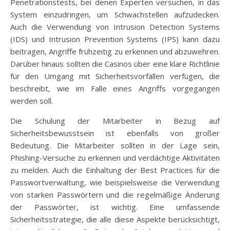
Penetrationstests, bei denen Experten versuchen, in das
System einzudringen, um Schwachstellen aufzudecken.
Auch die Verwendung von Intrusion Detection Systems
(IDS) und Intrusion Prevention Systems (IPS) kann dazu
beitragen, Angriffe frühzeitig zu erkennen und abzuwehren.
Darüber hinaus sollten die Casinos über eine klare Richtlinie
für den Umgang mit Sicherheitsvorfällen verfügen, die
beschreibt, wie im Falle eines Angriffs vorgegangen
werden soll.
Die Schulung der Mitarbeiter in Bezug auf
Sicherheitsbewusstsein ist ebenfalls von großer
Bedeutung. Die Mitarbeiter sollten in der Lage sein,
Phishing-Versuche zu erkennen und verdächtige Aktivitäten
zu melden. Auch die Einhaltung der Best Practices für die
Passwortverwaltung, wie beispielsweise die Verwendung
von starken Passwörtern und die regelmäßige Änderung
der Passwörter, ist wichtig. Eine umfassende
Sicherheitsstrategie, die alle diese Aspekte berücksichtigt,