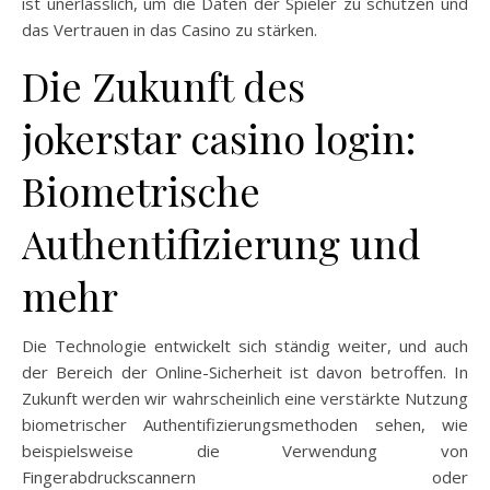
ist unerlässlich, um die Daten der Spieler zu schützen und
das Vertrauen in das Casino zu stärken.
Die Zukunft des
jokerstar casino login:
Biometrische
Authentifizierung und
mehr
Die Technologie entwickelt sich ständig weiter, und auch
der Bereich der Online-Sicherheit ist davon betroffen. In
Zukunft werden wir wahrscheinlich eine verstärkte Nutzung
biometrischer Authentifizierungsmethoden sehen, wie
beispielsweise die Verwendung von
Fingerabdruckscannern oder