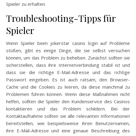
Spieler zu erhalten.
Troubleshooting-Tipps für
Spieler
Wenn Spieler beim jokerstar casino login auf Probleme
stoßen, gibt es einige Dinge, die sie selbst versuchen
können, um das Problem zu beheben. Zunächst sollten sie
sicherstellen, dass ihre Internetverbindung stabil ist und
dass sie die richtige E-Mail-Adresse und das richtige
Passwort eingeben. Es ist auch ratsam, den Browser-
Cache und die Cookies zu leeren, da diese manchmal zu
Problemen führen können. Wenn diese Maßnahmen nicht
helfen, sollten die Spieler den Kundenservice des Casinos
kontaktieren und das Problem schildern. Bei der
Kontaktaufnahme sollten sie alle relevanten Informationen
bereitstellen, wie beispielsweise ihren Benutzernamen,
ihre E-Mail-Adresse und eine genaue Beschreibung des