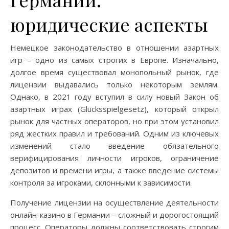
юридические аспекты
Немецкое законодательство в отношении азартных
игр – одно из самых строгих в Европе. Изначально,
долгое время существовал монопольный рынок, где
лицензии выдавались только некоторым землям.
Однако, в 2021 году вступил в силу новый Закон об
азартных играх (Glücksspielgesetz), который открыл
рынок для частных операторов, но при этом установил
ряд жестких правил и требований. Одним из ключевых
изменений стало введение обязательного
верифицирования личности игроков, ограничение
депозитов и времени игры, а также введение системы
контроля за игроками, склонными к зависимости.
Получение лицензии на осуществление деятельности
онлайн-казино в Германии – сложный и дорогостоящий
процесс. Операторы должны соответствовать строгим