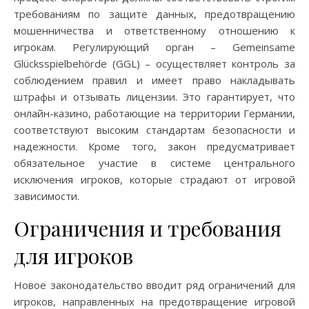
требованиям по защите данных, предотвращению
мошенничества и ответственному отношению к
игрокам. Регулирующий орган – Gemeinsame
Glücksspielbehörde (GGL) – осуществляет контроль за
соблюдением правил и имеет право накладывать
штрафы и отзывать лицензии. Это гарантирует, что
онлайн-казино, работающие на территории Германии,
соответствуют высоким стандартам безопасности и
надежности. Кроме того, закон предусматривает
обязательное участие в системе центрального
исключения игроков, которые страдают от игровой
зависимости.
Ограничения и требования
для игроков
Новое законодательство вводит ряд ограничений для
игроков, направленных на предотвращение игровой