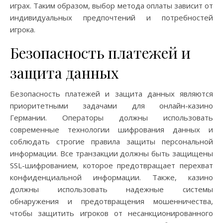
играх. Таким образом, выбор метода оплаты зависит от
индивидуальных предпочтений и потребностей
игрока.
Безопасность платежей и
защита данных
Безопасность платежей и защита данных являются
приоритетными задачами для онлайн-казино
Германии. Операторы должны использовать
современные технологии шифрования данных и
соблюдать строгие правила защиты персональной
информации. Все транзакции должны быть защищены
SSL-шифрованием, которое предотвращает перехват
конфиденциальной информации. Также, казино
должны использовать надежные системы
обнаружения и предотвращения мошенничества,
чтобы защитить игроков от несанкционированного