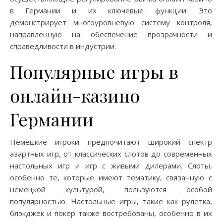
в Германии и их ключевые функции. Это
демонстрирует многоуровневую систему контроля,
направленную на обеспечение прозрачности и
справедливости в индустрии.
Популярные игры в
онлайн-казино
Германии
Немецкие игроки предпочитают широкий спектр
азартных игр, от классических слотов до современных
настольных игр и игр с живыми дилерами. Слоты,
особенно те, которые имеют тематику, связанную с
немецкой культурой, пользуются особой
популярностью. Настольные игры, такие как рулетка,
блэкджек и покер также востребованы, особенно в их