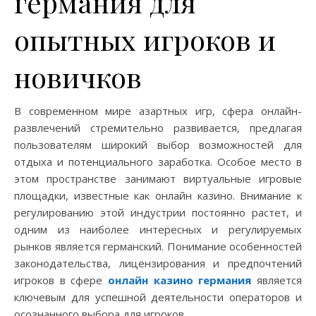
германия для
опытных игроков и
новичков
В современном мире азартных игр, сфера онлайн-
развлечений стремительно развивается, предлагая
пользователям широкий выбор возможностей для
отдыха и потенциального заработка. Особое место в
этом пространстве занимают виртуальные игровые
площадки, известные как онлайн казино. Внимание к
регулированию этой индустрии постоянно растет, и
одним из наиболее интересных и регулируемых
рынков является германский. Понимание особенностей
законодательства, лицензирования и предпочтений
игроков в сфере
онлайн казино германия
является
ключевым для успешной деятельности операторов и
осознанного выбора для игроков.