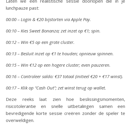
Laten we een realistische sessie doorlopen die in je
lunchpauze past:
00:00 – Login & €20 bijstorten via Apple Pay.
00:10 – Kies Sweet Bonanza; zet inzet op €1; spin.
00:12 – Win €5 op een grote cluster.
00:13 – Besluit inzet op €1 te houden; opnieuw spinnen.
00:15 – Win €12 op een hogere cluster; even pauzeren.
00:16 – Controleer saldo: €37 totaal (initieel €20 + €17 winst).
00:17 – Klik op “Cash Out”; zet winst terug op wallet.
Deze reeks laat zien hoe beslissingsmomenten,
risicotolerantie en snelle uitbetalingen samen een
bevredigende korte sessie creëren zonder de speler te
overweldigen.