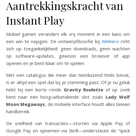
Aantrekkingskracht van
Instant Play
Mobiel gamen verandert elk vrij moment in een kans om
een win te najagen. De ontwerpfilosofie bij
Winhero
richt
zich op toegankelijkheid: geen downloads, geen wachten
op software-updates, gewoon een browser of app
openen en je bent klaar om te spelen.
Met een catalogus die meer dan tienduizend titels bevat,
is er altijd een spel dat bij je stemming past. Of je nu geluk
hebt bij een korte ronde
Gravity Roulette
of op zoek
bent naar een hoog‑uitbetalende slot zoals
Lady Wolf
Moon Megaways
, de mobiele interface houdt alles binnen
handbereik.
De snelheid van transacties—storten via Apple Pay of
Google Pay en opnemen via Skrill—ondersteunt de “quick