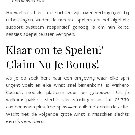
een winstreeks.
Hoewel er af en toe klachten zijn over vertragingen bij
uitbetalingen, vinden de meeste spelers dat het algehele
support systeem responsief genoeg is om hun korte
sessies soepel te laten verlopen.
Klaar om te Spelen?
Claim Nu Je Bonus!
Als je op zoek bent naar een omgeving waar elke spin
urgent voelt en elke winst snel binnenkomt, is Winhero
Casino’s mobiele platform voor jou gebouwd. Pak je
welkomstpakket—slechts vier stortingen en tot €3.750
aan bonussen plus free spins—en duik meteen in de actie.
Wacht niet; de volgende grote winst is misschien slechts
een tik verwijderd.