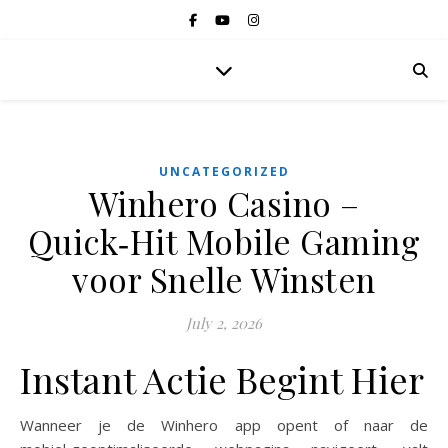
UNCATEGORIZED
Winhero Casino –
Quick‑Hit Mobile Gaming
voor Snelle Winsten
July 2, 2026
Instant Actie Begint Hier
Wanneer je de Winhero app opent of naar de