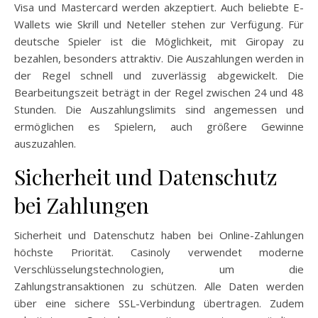
Visa und Mastercard werden akzeptiert. Auch beliebte E-
Wallets wie Skrill und Neteller stehen zur Verfügung. Für
deutsche Spieler ist die Möglichkeit, mit Giropay zu
bezahlen, besonders attraktiv. Die Auszahlungen werden in
der Regel schnell und zuverlässig abgewickelt. Die
Bearbeitungszeit beträgt in der Regel zwischen 24 und 48
Stunden. Die Auszahlungslimits sind angemessen und
ermöglichen es Spielern, auch größere Gewinne
auszuzahlen.
Sicherheit und Datenschutz
bei Zahlungen
Sicherheit und Datenschutz haben bei Online-Zahlungen
höchste Priorität. Casinoly verwendet moderne
Verschlüsselungstechnologien, um die
Zahlungstransaktionen zu schützen. Alle Daten werden
über eine sichere SSL-Verbindung übertragen. Zudem