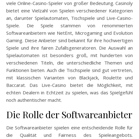
viele Online-Casino-Spieler von großer Bedeutung. Casinoly
bietet eine Vielzahl von Spielen verschiedener Kategorien
an, darunter Spielautomaten, Tischspiele und Live-Casino-
Spiele. Die Spiele stammen von renommierten
Softwareanbietern wie NetEnt, Microgaming und Evolution
Gaming. Diese Anbieter sind bekannt für ihre hochwertigen
Spiele und ihre fairen Zufallsgeneratoren. Die Auswahl an
Spielautomaten ist besonders groß, mit hunderten von
verschiedenen Titeln, die unterschiedliche Themen und
Funktionen bieten. Auch die Tischspiele sind gut vertreten,
mit klassischen Varianten von Blackjack, Roulette und
Baccarat. Das Live-Casino bietet die Möglichkeit, mit
echten Dealern in Echtzeit zu spielen, was das Spielgefühl
noch authentischer macht.
Die Rolle der Softwareanbieter
Die Softwareanbieter spielen eine entscheidende Rolle für
die Qualität und Fairness des Spieleangebots.