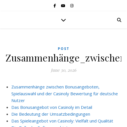
POST
Zusammenhänge_zwischen_
June 30, 2026
Zusammenhänge zwischen Bonusangeboten,
Spielauswahl und der Casinoly Bewertung für deutsche
Nutzer
Das Bonusangebot von Casinoly im Detail
Die Bedeutung der Umsatzbedingungen
Das Spieleangebot von Casinoly: Vielfalt und Qualität