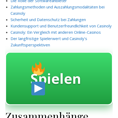
Die Rolle der Softwareanbieter
Zahlungsmethoden und Auszahlungsmodalitäten bei
Casinoly
Sicherheit und Datenschutz bei Zahlungen
Kundensupport und Benutzerfreundlichkeit von Casinoly
Casinoly: Ein Vergleich mit anderen Online-Casinos
Der langfristige Spielerwert und Casinoly’s
Zukunftsperspektiven
Spielen
Zusammenhänge