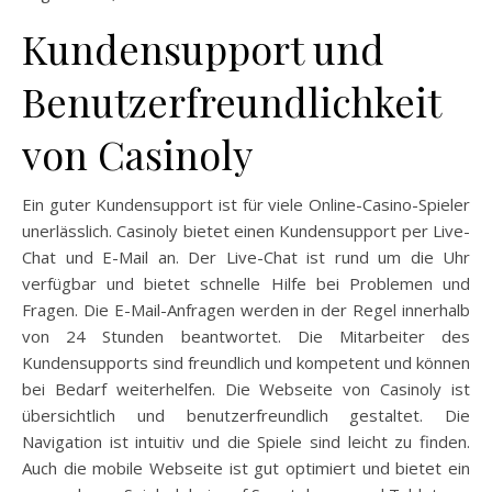
Kundensupport und
Benutzerfreundlichkeit
von Casinoly
Ein guter Kundensupport ist für viele Online-Casino-Spieler
unerlässlich. Casinoly bietet einen Kundensupport per Live-
Chat und E-Mail an. Der Live-Chat ist rund um die Uhr
verfügbar und bietet schnelle Hilfe bei Problemen und
Fragen. Die E-Mail-Anfragen werden in der Regel innerhalb
von 24 Stunden beantwortet. Die Mitarbeiter des
Kundensupports sind freundlich und kompetent und können
bei Bedarf weiterhelfen. Die Webseite von Casinoly ist
übersichtlich und benutzerfreundlich gestaltet. Die
Navigation ist intuitiv und die Spiele sind leicht zu finden.
Auch die mobile Webseite ist gut optimiert und bietet ein