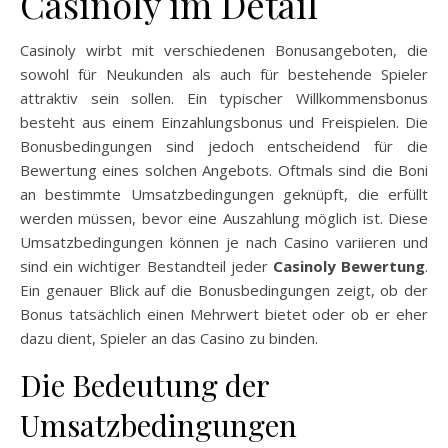
Casinoly im Detail
Casinoly wirbt mit verschiedenen Bonusangeboten, die
sowohl für Neukunden als auch für bestehende Spieler
attraktiv sein sollen. Ein typischer Willkommensbonus
besteht aus einem Einzahlungsbonus und Freispielen. Die
Bonusbedingungen sind jedoch entscheidend für die
Bewertung eines solchen Angebots. Oftmals sind die Boni
an bestimmte Umsatzbedingungen geknüpft, die erfüllt
werden müssen, bevor eine Auszahlung möglich ist. Diese
Umsatzbedingungen können je nach Casino variieren und
sind ein wichtiger Bestandteil jeder
Casinoly Bewertung
.
Ein genauer Blick auf die Bonusbedingungen zeigt, ob der
Bonus tatsächlich einen Mehrwert bietet oder ob er eher
dazu dient, Spieler an das Casino zu binden.
Die Bedeutung der
Umsatzbedingungen