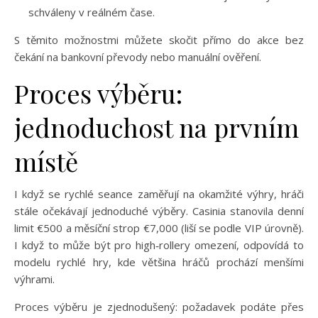
schváleny v reálném čase.
S těmito možnostmi můžete skočit přímo do akce bez
čekání na bankovní převody nebo manuální ověření.
Proces výběru:
jednoduchost na prvním
místě
I když se rychlé seance zaměřují na okamžité výhry, hráči
stále očekávají jednoduché výběry. Casinia stanovila denní
limit €500 a měsíční strop €7,000 (liší se podle VIP úrovně).
I když to může být pro high‑rollery omezení, odpovídá to
modelu rychlé hry, kde většina hráčů prochází menšími
výhrami.
Proces výběru je zjednodušený: požadavek podáte přes