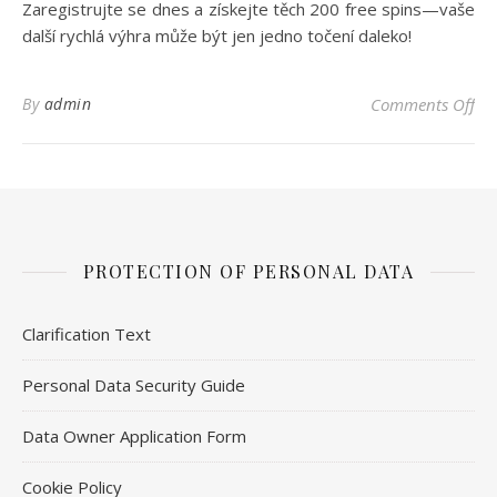
Zaregistrujte se dnes a získejte těch 200 free spins—vaše
další rychlá výhra může být jen jedno točení daleko!
on 
By
admin
Comments Off
PROTECTION OF PERSONAL DATA
Clarification Text
Personal Data Security Guide
Data Owner Application Form
Cookie Policy