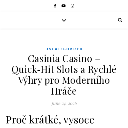
UNCATEGORIZED
Casinia Casino –
Quick‑Hit Slots a Rychlé
Výhry pro Moderního
Hráče
June 24, 2026
Proč krátké, vysoce