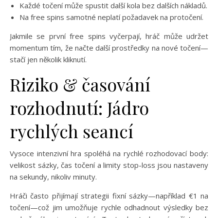
Každé točení může spustit další kola bez dalších nákladů.
Na free spins samotné neplatí požadavek na protočení.
Jakmile se první free spins vyčerpají, hráč může udržet
momentum tím, že načte další prostředky na nové točení—
stačí jen několik kliknutí.
Riziko & časování
rozhodnutí: Jádro
rychlých seancí
Vysoce intenzivní hra spoléhá na rychlé rozhodovací body:
velikost sázky, čas točení a limity stop-loss jsou nastaveny
na sekundy, nikoliv minuty.
Hráči často přijímají strategii fixní sázky—například €1 na
točení—což jim umožňuje rychle odhadnout výsledky bez