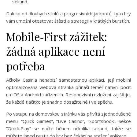
sekund.
Daleko od dlouhých stolů a progresivních jackpotů, tyto hry
vám umožní otestovat štěstí a strategii v krátkých burstích.
Mobile‑First zážitek:
žádná aplikace není
potřeba
Ačkoliv Casinia nenabízí samostatnou aplikaci, její mobilní
optimalizovaná webová stránka přináší téměř nativní pocit
na iOS a Android zařízeních. Responzivní rozložení zajišťuje,
že každé tlačítko je snadno dosažitelné i ve spěchu.
Po vstupu na domovskou stránku vás přivítá zjednodušené
menu: “Quick Games”, “Live Casino”, “Sportsbook”. Sekce
“Quick‑Play” se načte během několika sekund, takže se
můžete ihned pustit do hry bez čekání na stažení aplikace.