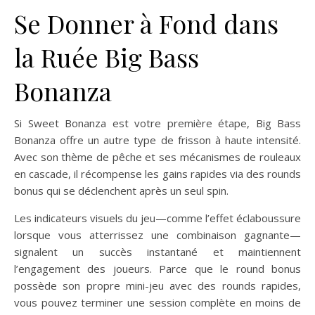
Se Donner à Fond dans
la Ruée Big Bass
Bonanza
Si Sweet Bonanza est votre première étape, Big Bass
Bonanza offre un autre type de frisson à haute intensité.
Avec son thème de pêche et ses mécanismes de rouleaux
en cascade, il récompense les gains rapides via des rounds
bonus qui se déclenchent après un seul spin.
Les indicateurs visuels du jeu—comme l’effet éclaboussure
lorsque vous atterrissez une combinaison gagnante—
signalent un succès instantané et maintiennent
l’engagement des joueurs. Parce que le round bonus
possède son propre mini-jeu avec des rounds rapides,
vous pouvez terminer une session complète en moins de