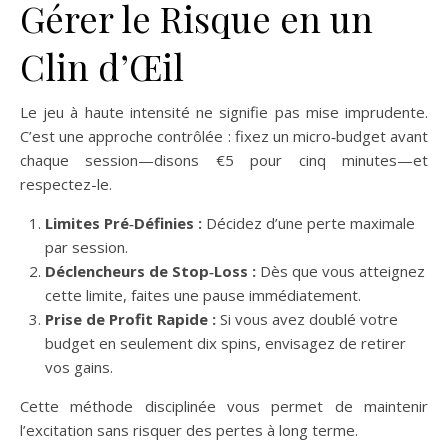
Gérer le Risque en un
Clin d’Œil
Le jeu à haute intensité ne signifie pas mise imprudente.
C’est une approche contrôlée : fixez un micro‑budget avant
chaque session—disons €5 pour cinq minutes—et
respectez-le.
Limites Pré‑Définies :
Décidez d’une perte maximale
par session.
Déclencheurs de Stop‑Loss :
Dès que vous atteignez
cette limite, faites une pause immédiatement.
Prise de Profit Rapide :
Si vous avez doublé votre
budget en seulement dix spins, envisagez de retirer
vos gains.
Cette méthode disciplinée vous permet de maintenir
l’excitation sans risquer des pertes à long terme.