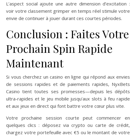
L’aspect social ajoute une autre dimension d’excitation :
voir votre classement grimper en temps réel stimule votre
envie de continuer à jouer durant ces courtes périodes.
Conclusion : Faites Votre
Prochain Spin Rapide
Maintenant
Si vous cherchez un casino en ligne qui répond aux envies
de sessions rapides et de paiements rapides, NyxBets
Casino tient toutes ses promesses—depuis les dépôts
ultra-rapides et le jeu mobile jusqu’aux slots à feu rapide
et aux jeux en direct qui font battre votre cœur plus vite.
Votre prochaine session courte peut commencer en
quelques clics : déposez via crypto ou carte de crédit,
chargez votre portefeuille avec €5 ou le montant de votre