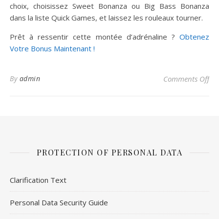
choix, choisissez Sweet Bonanza ou Big Bass Bonanza
dans la liste Quick Games, et laissez les rouleaux tourner.
Prêt à ressentir cette montée d’adrénaline ?
Obtenez
Votre Bonus Maintenant !
on 
By
admin
Comments Off
PROTECTION OF PERSONAL DATA
Clarification Text
Personal Data Security Guide