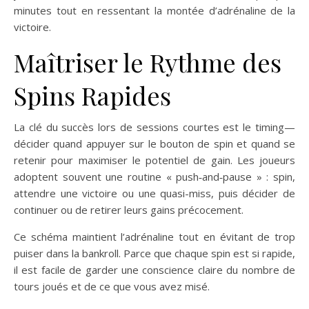
minutes tout en ressentant la montée d’adrénaline de la
victoire.
Maîtriser le Rythme des
Spins Rapides
La clé du succès lors de sessions courtes est le timing—
décider quand appuyer sur le bouton de spin et quand se
retenir pour maximiser le potentiel de gain. Les joueurs
adoptent souvent une routine « push‑and‑pause » : spin,
attendre une victoire ou une quasi-miss, puis décider de
continuer ou de retirer leurs gains précocement.
Ce schéma maintient l’adrénaline tout en évitant de trop
puiser dans la bankroll. Parce que chaque spin est si rapide,
il est facile de garder une conscience claire du nombre de
tours joués et de ce que vous avez misé.