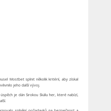
el Mostbet splnit několik kritérií, aby získal
ivnilo jeho další vývoj.
úspěch je dán širokou škálu her, které nabízí,
lší.
zahrnovalo splnění požadavků na bezpečnost a