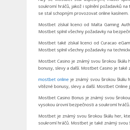
soukromí hráčů, jakož i splnění požadavků na
se stal schopným provozovat online kasínem.
Mostbet získal licenci od Malta Gaming Autho
Mostbet splnil všechny požadavky na bezpečnos
Mostbet také získal licenci od Curacao eGamin
Mostbet splnil všechny požadavky na technick
Mostbet Casino je známý svou širokou škálu her
bonusy, slevy a další. Mostbet Casino je tak
mostbet online
je známý svou širokou škálu he
vítězné bonusy, slevy a další. Mostbet Online
Mostbet Casino Bonus je známý svou širokou š
vysokou úrovní bezpečnosti a soukromí hráčů.
Mostbet je známý svou širokou škálu her, kter
soukromí hráčů. Mostbet je také známý svou ši