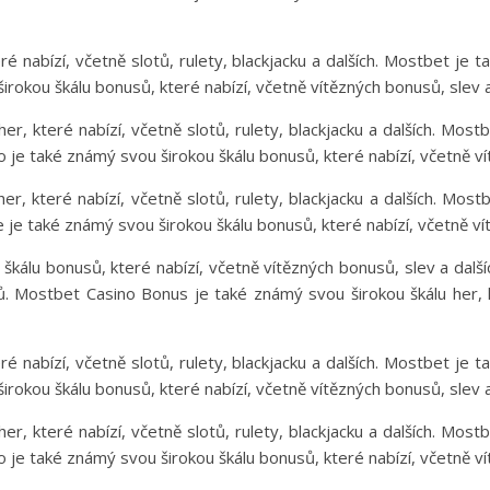
é nabízí, včetně slotů, rulety, blackjacku a dalších. Mostbet j
rokou škálu bonusů, které nabízí, včetně vítězných bonusů, slev a 
r, které nabízí, včetně slotů, rulety, blackjacku a dalších. Mo
je také známý svou širokou škálu bonusů, které nabízí, včetně vít
r, které nabízí, včetně slotů, rulety, blackjacku a dalších. Mo
je také známý svou širokou škálu bonusů, které nabízí, včetně vít
kálu bonusů, které nabízí, včetně vítězných bonusů, slev a dal
 Mostbet Casino Bonus je také známý svou širokou škálu her, kte
é nabízí, včetně slotů, rulety, blackjacku a dalších. Mostbet j
rokou škálu bonusů, které nabízí, včetně vítězných bonusů, slev a 
r, které nabízí, včetně slotů, rulety, blackjacku a dalších. Mo
je také známý svou širokou škálu bonusů, které nabízí, včetně vít