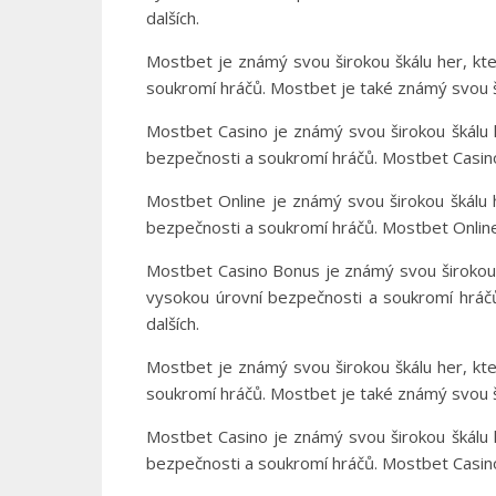
dalších.
Mostbet je známý svou širokou škálu her, kter
soukromí hráčů. Mostbet je také známý svou ši
Mostbet Casino je známý svou širokou škálu he
bezpečnosti a soukromí hráčů. Mostbet Casino 
Mostbet Online je známý svou širokou škálu he
bezpečnosti a soukromí hráčů. Mostbet Online 
Mostbet Casino Bonus je známý svou širokou š
vysokou úrovní bezpečnosti a soukromí hráčů.
dalších.
Mostbet je známý svou širokou škálu her, kter
soukromí hráčů. Mostbet je také známý svou ši
Mostbet Casino je známý svou širokou škálu he
bezpečnosti a soukromí hráčů. Mostbet Casino 