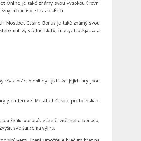
stbet Online je také známý svou vysokou úrovní
ězných bonusů, slev a dalších.
ších. Mostbet Casino Bonus je také známý svou
ré nabízí, včetně slotů, rulety, blackjacku a
však hráči mohli být jistí, že jejich hry jsou
výhry jsou férové. Mostbet Casino proto získalo
rokou škálu bonusů, včetně vítězného bonusu,
výšit své šance na výhru.
 mobilní verzi, která umožňuje hráčům hrát na