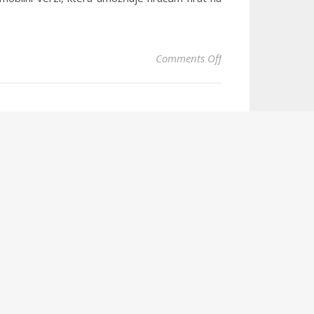
on Kasino Mostbet –
Comments Off