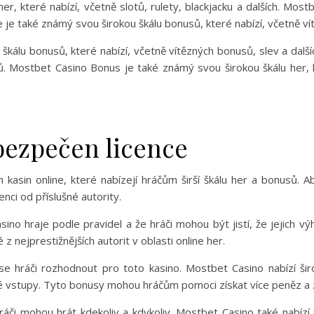
r, které nabízí, včetně slotů, rulety, blackjacku a dalších. Mo
je také známý svou širokou škálu bonusů, které nabízí, včetně vít
kálu bonusů, které nabízí, včetně vítězných bonusů, slev a dal
 Mostbet Casino Bonus je také známý svou širokou škálu her, kte
bezpečen licence
kasin online, které nabízejí hráčům širší škálu her a bonusů. Aby 
nci od příslušné autority.
 kasino hraje podle pravidel a že hráči mohou být jistí, že jejich 
z nejprestižnějších autorit v oblasti online her.
e hráči rozhodnout pro toto kasino. Mostbet Casino nabízí ši
 vstupy. Tyto bonusy mohou hráčům pomoci získat více peněz a z
áči mohou hrát kdekoliv a kdykoliv. Mostbet Casino také nabízí