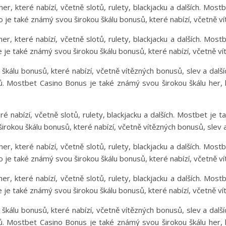
r, které nabízí, včetně slotů, rulety, blackjacku a dalších. Mo
je také známý svou širokou škálu bonusů, které nabízí, včetně vít
r, které nabízí, včetně slotů, rulety, blackjacku a dalších. Mo
je také známý svou širokou škálu bonusů, které nabízí, včetně vít
kálu bonusů, které nabízí, včetně vítězných bonusů, slev a dal
 Mostbet Casino Bonus je také známý svou širokou škálu her, kte
é nabízí, včetně slotů, rulety, blackjacku a dalších. Mostbet j
rokou škálu bonusů, které nabízí, včetně vítězných bonusů, slev a 
r, které nabízí, včetně slotů, rulety, blackjacku a dalších. Mo
je také známý svou širokou škálu bonusů, které nabízí, včetně vít
r, které nabízí, včetně slotů, rulety, blackjacku a dalších. Mo
je také známý svou širokou škálu bonusů, které nabízí, včetně vít
kálu bonusů, které nabízí, včetně vítězných bonusů, slev a dal
 Mostbet Casino Bonus je také známý svou širokou škálu her, kte