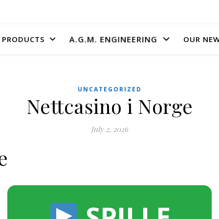
A.G.M. ENGINEERING
PRODUCTS
OUR NE
UNCATEGORIZED
Nettcasino i Norge
July 2, 2026
e
SPILLE