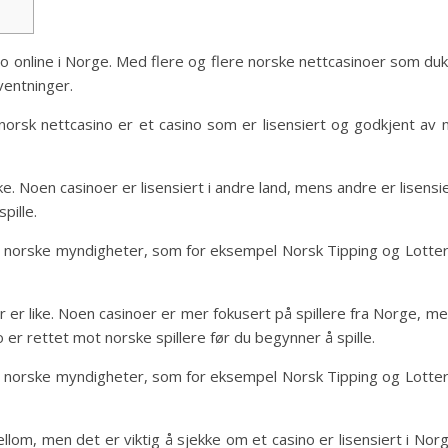
ino online i Norge. Med flere og flere norske nettcasinoer som duk
ventninger.
norsk nettcasino er et casino som er lisensiert og godkjent av n
like. Noen casinoer er lisensiert i andre land, mens andre er lisensi
pille.
a norske myndigheter, som for eksempel Norsk Tipping og Lotterie
er er like. Noen casinoer er mer fokusert på spillere fra Norge, m
o er rettet mot norske spillere før du begynner å spille.
a norske myndigheter, som for eksempel Norsk Tipping og Lotterie
om, men det er viktig å sjekke om et casino er lisensiert i Nor