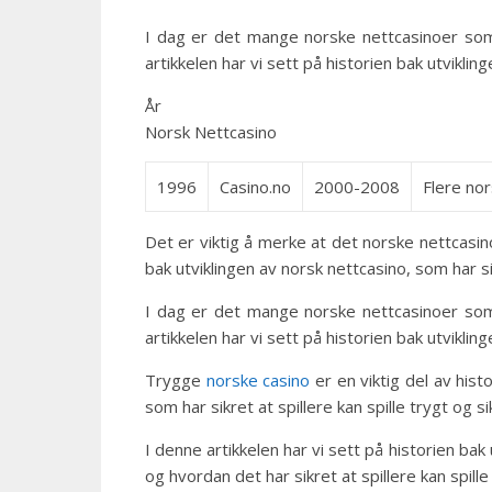
I dag er det mange norske nettcasinoer som 
artikkelen har vi sett på historien bak utviklin
År
Norsk Nettcasino
1996
Casino.no
2000-2008
Flere nor
Det er viktig å merke at det norske nettcasin
bak utviklingen av norsk nettcasino, som har sik
I dag er det mange norske nettcasinoer som 
artikkelen har vi sett på historien bak utviklin
Trygge
norske casino
er en viktig del av hist
som har sikret at spillere kan spille trygt og si
I denne artikkelen har vi sett på historien ba
og hvordan det har sikret at spillere kan spille