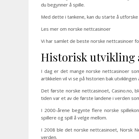
du begynner å spille.
Med dette i tankene, kan du starte å utforske
Les mer om norske nettcasinoer
Vi har samlet de beste norske nettcasinoer f
Historisk utvikling
I dag er det mange norske nettcasinoer som 
artikkelen vil vi se på historien bak utviklingen
Det første norske nettcasinoet, Casino.no, b
tiden var et av de første landene i verden som t
I 2000-årene begynte flere norske spillekon
spillere og spill å velge mellom.
I 2008 ble det norske nettcasinoet, Norsk Ne
verden.