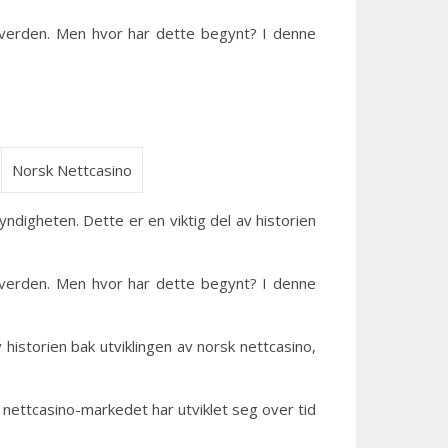
e verden. Men hvor har dette begynt? I denne
Norsk Nettcasino
ndigheten. Dette er en viktig del av historien
e verden. Men hvor har dette begynt? I denne
v historien bak utviklingen av norsk nettcasino,
e nettcasino-markedet har utviklet seg over tid