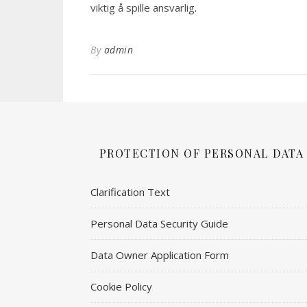
viktig å spille ansvarlig.
By
admin
PROTECTION OF PERSONAL DATA
Clarification Text
Personal Data Security Guide
Data Owner Application Form
Cookie Policy